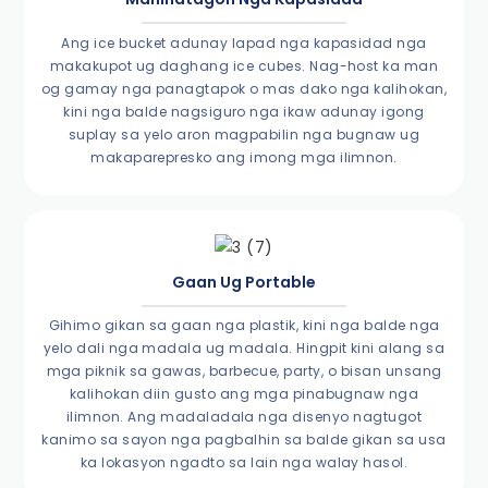
Ang ice bucket adunay lapad nga kapasidad nga
makakupot ug daghang ice cubes. Nag-host ka man
og gamay nga panagtapok o mas dako nga kalihokan,
kini nga balde nagsiguro nga ikaw adunay igong
suplay sa yelo aron magpabilin nga bugnaw ug
makaparepresko ang imong mga ilimnon.
Gaan Ug Portable
Gihimo gikan sa gaan nga plastik, kini nga balde nga
yelo dali nga madala ug madala. Hingpit kini alang sa
mga piknik sa gawas, barbecue, party, o bisan unsang
kalihokan diin gusto ang mga pinabugnaw nga
ilimnon. Ang madaladala nga disenyo nagtugot
kanimo sa sayon ​​​​nga pagbalhin sa balde gikan sa usa
ka lokasyon ngadto sa lain nga walay hasol.