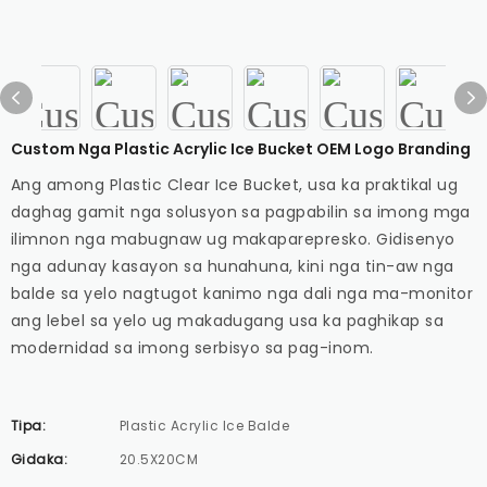
Custom Nga Plastic Acrylic Ice Bucket OEM Logo Branding
Ang among Plastic Clear Ice Bucket, usa ka praktikal ug
daghag gamit nga solusyon sa pagpabilin sa imong mga
ilimnon nga mabugnaw ug makaparepresko. Gidisenyo
nga adunay kasayon ​​​​sa hunahuna, kini nga tin-aw nga
balde sa yelo nagtugot kanimo nga dali nga ma-monitor
ang lebel sa yelo ug makadugang usa ka paghikap sa
modernidad sa imong serbisyo sa pag-inom.
Tipa:
Plastic Acrylic Ice Balde
Gidaka:
20.5X20CM