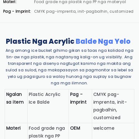
Materi:
Food grade nga plastik nga PP nga materyal
Pag - Imprint:
CMYK pag-imprenta, init-pagbalhin, customized
Plastic Nga Acrylic
Balde Nga Yelo
Ang among ice bucket gihimo gikan sa taas nga kalidad nga
tin-aw nga plastik, nga nagtanyag kalig-on ug visibility. Ang
transparent nga disenyo nagtugot kanimo nga makita ang
sulod sa sulod, nga makapasayon ​​sa pagmonitor sa lebel sa
yelo ug pagsiguro sa walay hunong nga suplay sa bugnaw
nga mga ilimnon.
Ngalan
Plastic Acrylic
Pag -
CMYK pag-
sa item
Ice Balde
imprint
imprenta, init-
pagbalhin,
customized
Materi
Food grade nga
OEM
welcome
plastik nga PP