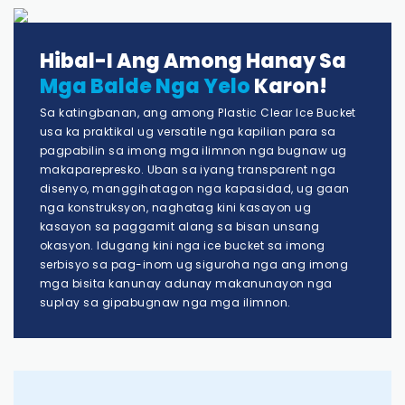
Hibal-I Ang Among Hanay Sa
Mga Balde Nga Yelo
Karon!
Sa katingbanan, ang among Plastic Clear Ice Bucket
usa ka praktikal ug versatile nga kapilian para sa
pagpabilin sa imong mga ilimnon nga bugnaw ug
makaparepresko. Uban sa iyang transparent nga
disenyo, manggihatagon nga kapasidad, ug gaan
nga konstruksyon, naghatag kini kasayon ​​​​ug
kasayon ​​​​sa paggamit alang sa bisan unsang
okasyon. Idugang kini nga ice bucket sa imong
serbisyo sa pag-inom ug siguroha nga ang imong
mga bisita kanunay adunay makanunayon nga
suplay sa gipabugnaw nga mga ilimnon.