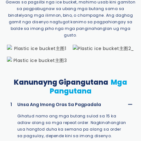
Gawas sa pagsilbi nga ice bucket, mahimo usab kini gamiton
sa pagpabugnaw sa ubang mga butang sama sa
binotelyang mga ilimnon, bino, o champagne. Ang daghag
gamit nga disenyo nagtugot kanimo sa pagpahiangay sa
balde sa imong piho nga mga panginahanglan ug mga
gusto.
Kanunayng Gipangutana
Mga
Pangutana
1
Unsa Ang Imong Oras Sa Pagpadala
Gihatud namo ang mga butang sulod sa 15 ka
adlaw alang sa mga repeat order. Nagkinahanglan
usa hangtod duha ka semana pa alang sa order
sa pagsulay, depende kini sa imong disenyo.