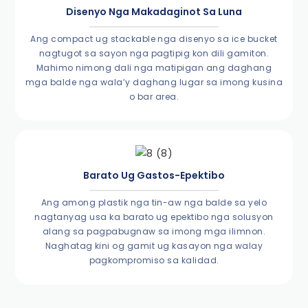
Disenyo Nga Makadaginot Sa Luna
Ang compact ug stackable nga disenyo sa ice bucket
nagtugot sa sayon ​​nga pagtipig kon dili gamiton.
Mahimo nimong dali nga matipigan ang daghang
mga balde nga wala’y daghang lugar sa imong kusina
o bar area.
Barato Ug Gastos-Epektibo
Ang among plastik nga tin-aw nga balde sa yelo
nagtanyag usa ka barato ug epektibo nga solusyon
alang sa pagpabugnaw sa imong mga ilimnon.
Naghatag kini og gamit ug kasayon ​​​​nga walay
pagkompromiso sa kalidad.