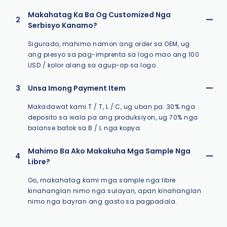
Makahatag Ka Ba Og Customized Nga
2
Serbisyo Kanamo?
Sigurado, mahimo namon ang order sa OEM, ug
ang presyo sa pag-imprenta sa logo mao ang 100
USD / kolor alang sa agup-op sa logo.
3
Unsa Imong Payment Item
Makadawat kami T / T, L / C, ug uban pa. 30% nga
deposito sa wala pa ang produksiyon, ug 70% nga
balanse batok sa B / L nga kopya.
Mahimo Ba Ako Makakuha Mga Sample Nga
4
Libre?
Oo, makahatag kami mga sample nga libre
kinahanglan nimo nga sulayan, apan kinahanglan
nimo nga bayran ang gasto sa pagpadala.