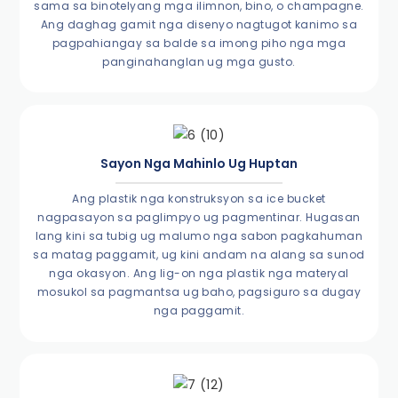
sama sa binotelyang mga ilimnon, bino, o champagne.
Ang daghag gamit nga disenyo nagtugot kanimo sa
pagpahiangay sa balde sa imong piho nga mga
panginahanglan ug mga gusto.
Sayon Nga Mahinlo Ug Huptan
Ang plastik nga konstruksyon sa ice bucket
nagpasayon ​​sa paglimpyo ug pagmentinar. Hugasan
lang kini sa tubig ug malumo nga sabon pagkahuman
sa matag paggamit, ug kini andam na alang sa sunod
nga okasyon. Ang lig-on nga plastik nga materyal
mosukol sa pagmantsa ug baho, pagsiguro sa dugay
nga paggamit.