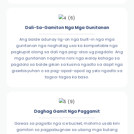
Dali-Sa-Gamiton Nga Mga Gunitanan
Ang balde adunay lig-on nga built-in nga mga
gunitanan nga naghatag usa ka komportable nga
pagkupot alang sa dali nga pag-alsa ug pagdala. Ang
mga gunitanan naghimo niini nga walay kahago sa
pagdala sa balde gikan sa kusina ngadto sa dapit nga
giserbisyuhan o sa pag-apod-apod og yelo ngadto sa
tagsa-tagsa ka baso.
Daghag Gamit Nga Paggamit
Gawas sa pagsilbi nga ice bucket, mahimo usab kini
gamiton sa pagpabugnaw sa ubang mga butang