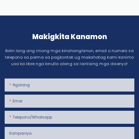
Makigkita Kanamon
Ibilin lang ang imong mga kinahanglanon, email o numero sa
telepono sa porma sa pagkontak ug makahatag kami kanimo
usa ka libre nga kinutlo alang sa lainlaing mga disenyo!
Ngalang
Emal
Telepono/whatsapp
Kompaniya