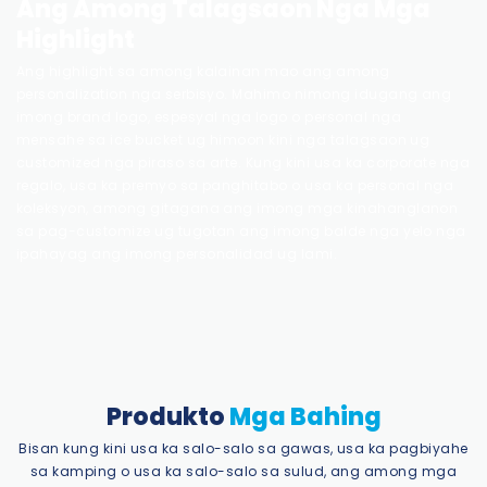
Ang Among Talagsaon Nga Mga
Highlight
Ang highlight sa among kalainan mao ang among
personalization nga serbisyo. Mahimo nimong idugang ang
imong brand logo, espesyal nga logo o personal nga
mensahe sa ice bucket ug himoon kini nga talagsaon ug
customized nga piraso sa arte. Kung kini usa ka corporate nga
regalo, usa ka premyo sa panghitabo o usa ka personal nga
koleksyon, among gitagana ang imong mga kinahanglanon
sa pag-customize ug tugotan ang imong balde nga yelo nga
ipahayag ang imong personalidad ug lami.
Produkto
Mga Bahing
Bisan kung kini usa ka salo-salo sa gawas, usa ka pagbiyahe
sa kamping o usa ka salo-salo sa sulud, ang among mga