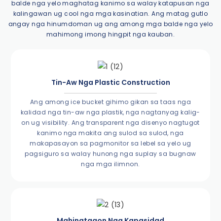
balde nga yelo maghatag kanimo sa walay katapusan nga
kalingawan ug cool nga mga kasinatian. Ang matag gutlo
angay nga hinumdoman ug ang among mga balde nga yelo
mahimong imong hingpit nga kauban.
Tin-Aw Nga Plastic Construction
Ang among ice bucket gihimo gikan sa taas nga
kalidad nga tin-aw nga plastik, nga nagtanyag kalig-
on ug visibility. Ang transparent nga disenyo nagtugot
kanimo nga makita ang sulod sa sulod, nga
makapasayon ​​sa pagmonitor sa lebel sa yelo ug
pagsiguro sa walay hunong nga suplay sa bugnaw
nga mga ilimnon.
Mahinatagon Nga Kapasidad