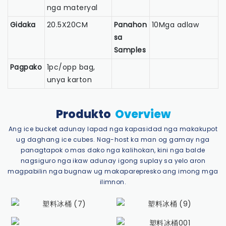
nga materyal
Gidaka
20.5X20CM
Panahon
10Mga adlaw
sa
Samples
Pagpako
1pc/opp bag,
unya karton
Produkto
Overview
Ang ice bucket adunay lapad nga kapasidad nga makakupot
ug daghang ice cubes. Nag-host ka man og gamay nga
panagtapok o mas dako nga kalihokan, kini nga balde
nagsiguro nga ikaw adunay igong suplay sa yelo aron
magpabilin nga bugnaw ug makaparepresko ang imong mga
ilimnon.