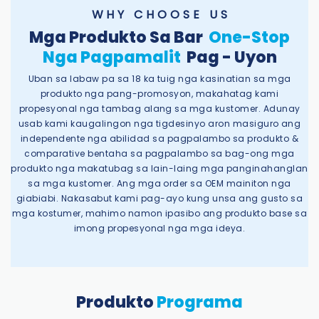
W H Y C H O O S E U S
Mga Produkto Sa Bar
One-Stop
Nga Pagpamalit
Pag - Uyon
Uban sa labaw pa sa 18 ka tuig nga kasinatian sa mga
produkto nga pang-promosyon, makahatag kami
propesyonal nga tambag alang sa mga kustomer. Adunay
usab kami kaugalingon nga tigdesinyo aron masiguro ang
independente nga abilidad sa pagpalambo sa produkto &
comparative bentaha sa pagpalambo sa bag-ong mga
produkto nga makatubag sa lain-laing mga panginahanglan
sa mga kustomer. Ang mga order sa OEM mainiton nga
giabiabi. Nakasabut kami pag-ayo kung unsa ang gusto sa
mga kostumer, mahimo namon ipasibo ang produkto base sa
imong propesyonal nga mga ideya.
Produkto
Programa