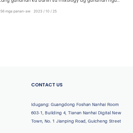
Kung ganahan ka bahin sa mixology ug ganahan nga
maghimo og mga cocktail, ang usa ka customized bar
156
mga panan-aw
2023
10
25
set mao ang katapusang accessory aron mapataas
ang imong kasinatian sa bar. Kini nga elegante ug
personalized nga koleksyon sa mga himan sa bar
nagdugang usa ka paghikap sa istilo ug sopistikado sa
imong bar sa balay, nga naghimo sa matag cocktail
nga imong gihimo ingon usa ka buhat sa arte.
CONTACT US
Idugang: Guangdong Foshan Nanhai Room
603-1, Building 4, Tianan Nanhai Digital New
Town, No. 1 Jianping Road, Guicheng Street