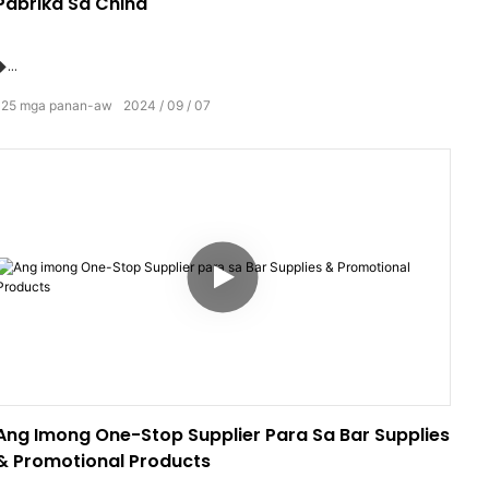
Pabrika Sa China
◆
125
mga panan-aw
2024
09
07
Gusto sa mga konsumedor nga ipaambit ang dili
makalimtan nga mga higayon sa uban. Kini usa ka
maayong higayon alang sa mga tatak nga maghimo
mga koneksyon sa ilang mga konsumedor. Labi nga
Girekomenda ang Among Mga Init nga Produkto:
Aluminum nga Pagbag-o sa Kolor nga Cup
Ang Imong One-Stop Supplier Para Sa Bar Supplies
& Promotional Products