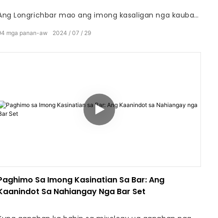
Ang Longrichbar mao ang imong kasaligan nga kauban,
Kami adunay sobra sa 18 ka tuig nga kasinatian sa
94
mga panan-aw
2024
07
29
one-stop sourcing nga mga solusyon alang sa tanan
nga mga lahi sa mga kompanya sa promosyon.
nagtanyag sa usa ka halapad nga mga de-kalidad nga
mga produkto aron mapataas ang imong brand ug
mapahapsay ang imong proseso sa pagpalit.
Paghimo Sa Imong Kasinatian Sa Bar: Ang
Kaanindot Sa Nahiangay Nga Bar Set