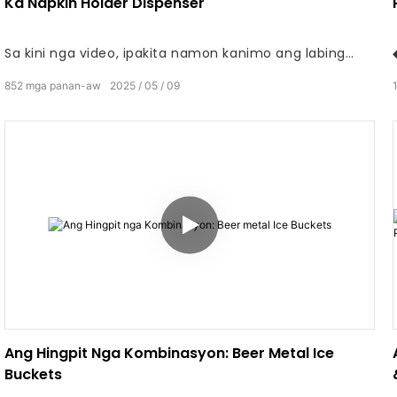
Ka Napkin Holder Dispenser
Sa kini nga video, ipakita namon kanimo ang labing
kadali ug labing episyente nga paagi aron ibutang ang
852
mga panan-aw
2025
05
09
mga napkin sa papel sa usa ka napkin holder dispenser.
Pakigsulti sa makuyaw nga mga piles sa napkin ug
kumusta sa usa ka hapsay ug organisado nga pag-
setup sa yano nga solusyon.
Ang Hingpit Nga Kombinasyon: Beer Metal Ice
Buckets