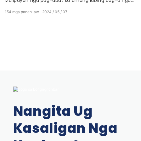
Malipayon nga pag-abut sa among labing bag-o nga
tanyag alang sa Pagdiskobre sa among taas nga
154
mga panan-aw
2024
05
07
kalidad nga mga produkto sa B2B alang sa industriya sa
alkohol ug ilimnon – pakyawan nga cocktail shaker sets
ug bar accessories
Isip usa ka nag-unang supplier sa propesyonal nga
mga aksesorya sa bar, among nasabtan ang
kahinungdanon sa kalidad nga mga himan sa paghimo
sa hingpit nga kasinatian sa cocktail. Niining artikuloha,
ipaila-ila ka namo sa among han-ay sa mga pakyaw
nga produkto ug tukion kon sa unsang paagi sila
makapauswag sa imong serbisyo sa bar.
Nangita Ug
Kasaligan Nga