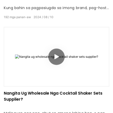
Kung bahin sa pagpasiugda sa imong brand, pag-host
sa mga panghitabo, o pagdugang lang usa ka
192
mga panan-aw
2024
08
10
talagsaon nga paghikap sa imong koleksyon sa
barware, ang naandan nga mga balde sa beer usa ka
maayo nga kapilian. Ang pagpalit sa kini nga mga
balde sa kadaghanan dili lamang makapauswag sa
imong mga paningkamot sa pagmarka apan
nagtanyag usab daghang mga bentaha nga
makahimo usa ka hinungdanon nga epekto sa imong
negosyo. Ania ang walo ka makapadani nga mga
hinungdan ngano nga ang pagpalit sa naandan nga
mga balde sa beer sa kadaghanan usa ka maayong
lakang.
Nangita Ug Wholesale Nga Cocktail Shaker Sets
Supplier?