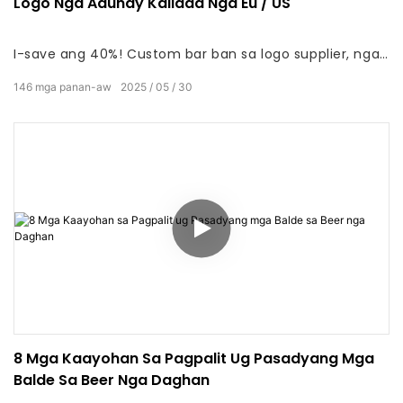
Logo Nga Adunay Kalidad Nga Eu / US
I-save ang 40%! Custom bar ban sa logo supplier, nga
adunay kalidad sa EU / US – Usa ka praktikal ug istilo
146
mga panan-aw
2025
05
30
nga paagi aron mapadayon ang mga ibabaw nga
limpyo samtang gipakita ang imong brand sa unahan
ug sentro. Sulundon alang sa mga bar, mga borhwy,
nightclubs, restawran, ug pag-inom sa promosyon.
8 Mga Kaayohan Sa Pagpalit Ug Pasadyang Mga
Balde Sa Beer Nga Daghan