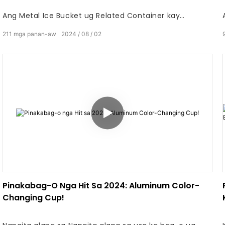
Ang Metal Ice Bucket ug Related Container kay
importanteng himan para sa mga bar ug mga
211
mga panan-aw
2024
08
02
panagtapok sa balay. Dili lang nila gipabugnaw ang
mga ilimnon apan nagdugang usab usa ka elemento
sa dekorasyon sa kalihokan. Ania ang pipila ka
mamugnaon nga mga ideya ug gamit para sa mga
balde nga yelo, perpekto alang sa adlaw-adlaw nga
paggamit ingon man alang sa mga espesyal nga
okasyon ug holiday.
Pinakabag-O Nga Hit Sa 2024: Aluminum Color-
Changing Cup!