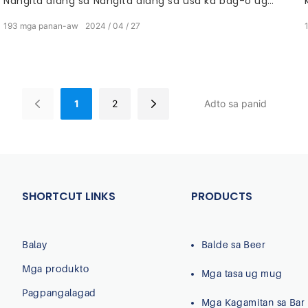
Nangita alang sa Nangita alang sa usa ka bag-o ug
kulbahinam nga aluminum nga nag-usab sa kolor sa
193
mga panan-aw
2024
04
27
tasa supplier aron sa pagpasiugda sa imong negosyo?
Ayaw na pangitaa! Gipaila ang among pinakabag-o
nga kabag-ohan: ang aluminum color-changes cup!
1
2
SHORTCUT LINKS
PRODUCTS
Balay
Balde sa Beer
Mga produkto
Mga tasa ug mug
Pagpangalagad
Mga Kagamitan sa Bar