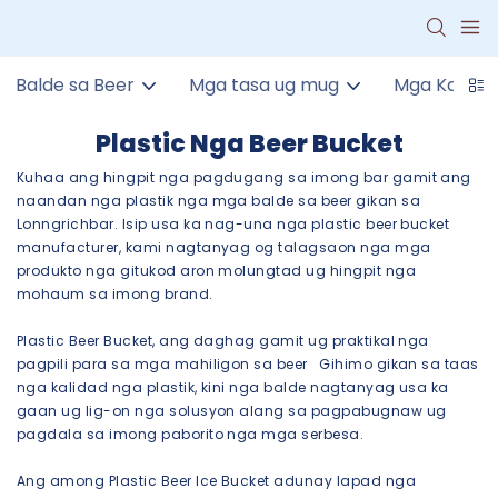
Balde sa Beer
Mga tasa ug mug
Mga Kagami
Plastic Nga Beer Bucket
Kuhaa ang hingpit nga pagdugang sa imong bar gamit ang
naandan nga plastik nga mga balde sa beer gikan sa
Lonngrichbar. Isip usa ka nag-una nga plastic beer bucket
manufacturer, kami nagtanyag og talagsaon nga mga
produkto nga gitukod aron molungtad ug hingpit nga
mohaum sa imong brand.
Plastic Beer Bucket, ang daghag gamit ug praktikal nga
pagpili para sa mga mahiligon sa beer Gihimo gikan sa taas
nga kalidad nga plastik, kini nga balde nagtanyag usa ka
gaan ug lig-on nga solusyon alang sa pagpabugnaw ug
pagdala sa imong paborito nga mga serbesa.
Ang among Plastic Beer Ice Bucket adunay lapad nga