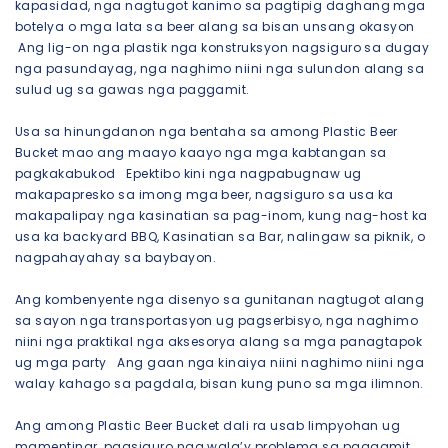
kapasidad, nga nagtugot kanimo sa pagtipig daghang mga
botelya o mga lata sa beer alang sa bisan unsang okasyon
Ang lig-on nga plastik nga konstruksyon nagsiguro sa dugay
nga pasundayag, nga naghimo niini nga sulundon alang sa
sulud ug sa gawas nga paggamit.
Usa sa hinungdanon nga bentaha sa among Plastic Beer
Bucket mao ang maayo kaayo nga mga kabtangan sa
pagkakabukod Epektibo kini nga nagpabugnaw ug
makapapresko sa imong mga beer, nagsiguro sa usa ka
makapalipay nga kasinatian sa pag-inom, kung nag-host ka
usa ka backyard BBQ, Kasinatian sa Bar, nalingaw sa piknik, o
nagpahayahay sa baybayon.
Ang kombenyente nga disenyo sa gunitanan nagtugot alang
sa sayon ​​nga transportasyon ug pagserbisyo, nga naghimo
niini nga praktikal nga aksesorya alang sa mga panagtapok
ug mga party Ang gaan nga kinaiya niini naghimo niini nga
walay kahago sa pagdala, bisan kung puno sa mga ilimnon.
Ang among Plastic Beer Bucket dali ra usab limpyohan ug
mamentinar, pagsiguro nga wala’y problema sa paggamit