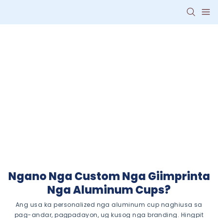
Personalized
Aluminum Cups
uban sa Imong
Logo
Eco-friendly, magamit pag-
usab nga ilimnon nga
nagpasiugda sa imong brand
nga adunay istilo ug kalig-on.
Ngano Nga Custom Nga Giimprinta
Nga Aluminum Cups?
Ang usa ka personalized nga aluminum cup naghiusa sa
pag-andar, pagpadayon, ug kusog nga branding. Hingpit