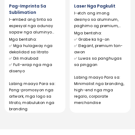
Pag-Imprinta Sa
Laser Nga Pagkulit
Sublimation
I-etch ang imong
I-embed ang tinta sa
desinyo sa aluminum,
espesyal nga adunay
paghimo og premium,
sapaw nga aluminyo
permanente nga marka
Mga bentaha:
alang sa dugay, dili
nga walay tinta.
Mga bentaha:
✅ Grabe ka lig-on
makasugakod nga mga
✅ Mga hulagway nga
✅ Elegant, premium tan-
disenyo.
dekalidad sa litrato
awon
✅ Dili molubad
✅ Luwas sa panghugas
✅ Full-wrap nga mga
sa pinggan
disenyo
Labing maayo Para sa:
Labing maayo Para sa:
Minimalist nga branding,
Pang-promosyon nga
high-end nga mga
artwork, mga logo sa
regalo, corporate
litrato, mabulukon nga
merchandise
branding