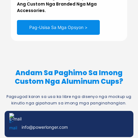
Ang Custom Nga Branded Nga Mga
Accessories.
Pag-Usisa Sa Mga Opsyon >
Andam Sa Paghimo Sa Imong
Custom Nga Aluminum Cups?
Pagsugod karon sa usa ka libre nga disenyo nga mockup ug
kinutlo nga gipahaum sa imong mga panginahanglan.
E-mail
info@powerlonger.com