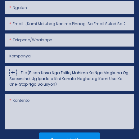
Ngalan
Email（Kami Motubag Kanimo Pinaagi Sa Email Sulod Sa 24 Oras）
Telepono/whatsapp
Kompanya
File (Bisan Unsa Nga Estilo, Mahimo Ka Nga Magkuha Og
Screenshot Ug Ipadala Kini Kanato, Naghatag Kami Usa Ka
One-Stop Nga Solusyon)
Kontento