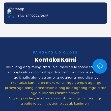
WhatsApp
+86-13927743836
PANGAYO UG QUOTE
Kontaka Kami
Ibilin lang ang imong email o numero sa telepono sa porma
sa pagkontak aron makapadala kami kanimo usa ka libre
nga kinutlo alang sa among daghang mga disenyo!
（Kontakta kami aron makakuha: mga sample ug mga
presyo nga pang-promosyon alang sa daghang mga order
nga gipadala kanimo dayon.
Ang mga video/retrato sa produkto sa mga butang nga
gibaligya sa init ipaambit usab kanimo.）