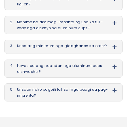
lig-on?
2
Mahimo ba ako mag-imprinta og usa ka full-
wrap nga disenyo sa aluminum cups?
3
Unsa ang minimum nga gidaghanon sa order?
4
Luwas ba ang naandan nga aluminum cups
dishwasher?
5
Unsaon nako pagpili tali sa mga paagi sa pag-
imprenta?