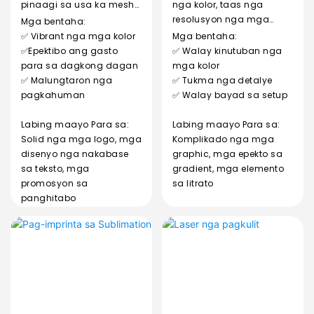
pinaagi sa usa ka mesh
nga kolor, taas nga
stencil, maayo alang sa
resolusyon nga mga
Mga bentaha:
maisugon, usa ka kolor
graphic direkta sa
✅ Vibrant nga mga kolor
Mga bentaha:
nga mga logo.
ibabaw sa tasa.
✅Epektibo ang gasto
✅ Walay kinutuban nga
para sa dagkong dagan
mga kolor
✅ Malungtaron nga
✅ Tukma nga detalye
pagkahuman
✅ Walay bayad sa setup
Labing maayo Para sa:
Labing maayo Para sa:
Solid nga mga logo, mga
Komplikado nga mga
disenyo nga nakabase
graphic, mga epekto sa
sa teksto, mga
gradient, mga elemento
promosyon sa
sa litrato
panghitabo