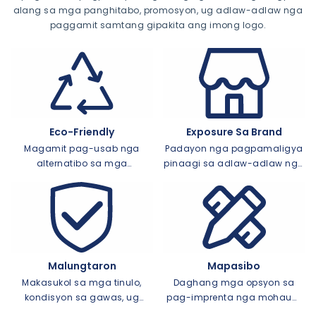
alang sa mga panghitabo, promosyon, ug adlaw-adlaw nga
paggamit samtang gipakita ang imong logo.
Eco-Friendly
Exposure Sa Brand
Magamit pag-usab nga
Padayon nga pagpamaligya
alternatibo sa mga
pinaagi sa adlaw-adlaw nga
disposable nga tasa,
paggamit ug visibility sa
pagsuporta sa berde nga
panghitabo
mga inisyatibo
Malungtaron
Mapasibo
Makasukol sa mga tinulo,
Daghang mga opsyon sa
kondisyon sa gawas, ug
pag-imprenta nga mohaum
kanunay nga paghugas
sa imong eksaktong