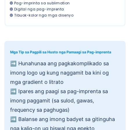
🟢 Pag-imprinta sa sublimation
🟢 Digital nga pag-imprenta
🟢 Tibuok-kolor nga mga disenyo
Mga Tip sa Pagpili sa Husto nga Pamaagi sa Pag-imprenta
➡️
Hunahunaa ang pagkakomplikado sa
imong logo ug kung naggamit ba kini og
mga gradient o litrato
➡️
Ipares ang paagi sa pag-imprenta sa
imong paggamit (sa sulod, gawas,
frequency sa paghugas)
➡️
Balanse ang imong badyet sa gitinguha
nga kalig-on ug biswal nga epekto