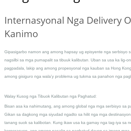
Internasyonal Nga Delivery O
Kanimo
Gipasigarbo namon ang among hapsay ug episyente nga serbisyo sa
nagsilbi sa mga pumapalit sa tibuuk kalibutan. Uban sa usa ka lig-
pagpadala, lakip ang among propesyonal nga kauban sa Hong Kong
among gisiguro nga wala’y problema ug tukma sa panahon nga pag
Walay Kusog nga Tibuok Kalibutan nga Paghatud:
Bisan asa ka nahimutang, ang among global nga mga serbisyo sa 
Gikan sa dagkong mga siyudad ngadto sa hilit nga mga destinasyon
tanang suok sa kalibotan. Kung ikaw usa ka gamay nga tag-iya sa 
korporasyon, ang among pasalig sa paghatud dayon sa imong mga or