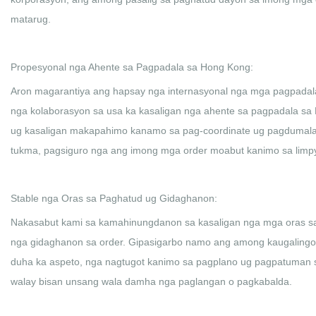
matarug.
Propesyonal nga Ahente sa Pagpadala sa Hong Kong:
Aron magarantiya ang hapsay nga internasyonal nga mga pagpadala
nga kolaborasyon sa usa ka kasaligan nga ahente sa pagpadala sa
ug kasaligan makapahimo kanamo sa pag-coordinate ug pagdumala s
tukma, pagsiguro nga ang imong mga order moabut kanimo sa limpy
Stable nga Oras sa Paghatud ug Gidaghanon:
Nakasabut kami sa kamahinungdanon sa kasaligan nga mga oras 
nga gidaghanon sa order. Gipasigarbo namo ang among kaugalingo
duha ka aspeto, nga nagtugot kanimo sa pagplano ug pagpatuman 
walay bisan unsang wala damha nga paglangan o pagkabalda.