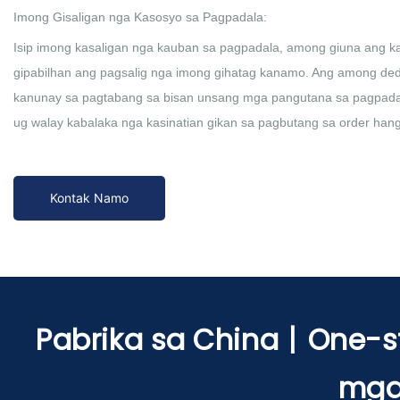
Imong Gisaligan nga Kasosyo sa Pagpadala:
Isip imong kasaligan nga kauban sa pagpadala, among giuna ang 
gipabilhan ang pagsalig nga imong gihatag kanamo. Ang among d
kanunay sa pagtabang sa bisan unsang mga pangutana sa pagpadal
ug walay kabalaka nga kasinatian gikan sa pagbutang sa order han
Kontak Namo
Pabrika sa China丨One-s
mga