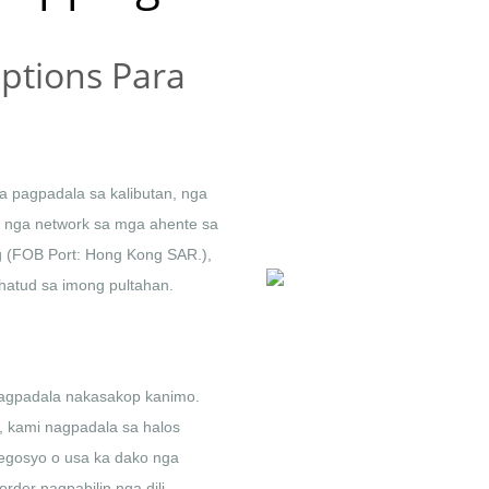
ptions Para
 pagpadala sa kalibutan, nga
on nga network sa mga ahente sa
 (FOB Port: Hong Kong SAR.),
hatud sa imong pultahan.
pagpadala nakasakop kanimo.
, kami nagpadala sa halos
negosyo o usa ka dako nga
der nagpabilin nga dili