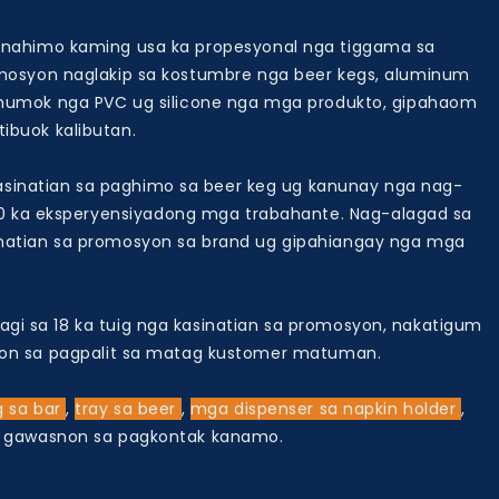
, nahimo kaming usa ka propesyonal nga tiggama sa
syon naglakip sa kostumbre nga beer kegs, aluminum
g humok nga PVC ug silicone nga mga produkto, gipahaom
ibuok kalibutan.
kasinatian sa paghimo sa beer keg ug kanunay nga nag-
00 ka eksperyensiyadong mga trabahante. Nag-alagad sa
inatian sa promosyon sa brand ug gipahiangay nga mga
gi sa 18 ka tuig nga kasinatian sa promosyon, nakatigum
anon sa pagpalit sa matag kustomer matuman.
g sa bar
,
tray sa beer
,
mga dispenser sa napkin holder
,
 gawasnon sa pagkontak kanamo.