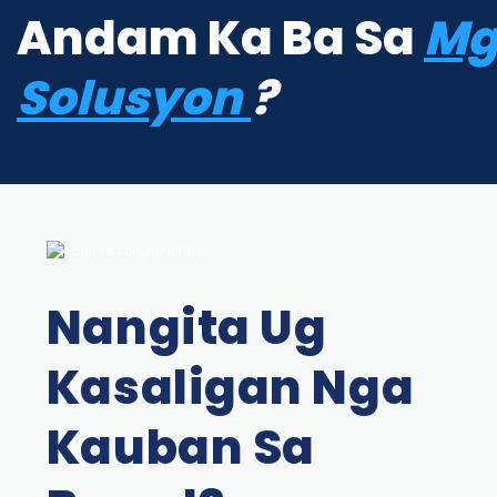
Andam Ka Ba Sa
Mg
Solusyon
?
Nangita Ug
Kasaligan Nga
Kauban Sa