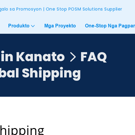
alo sa Promosyon | One Stop POSM Solutions Supplier
Produkto
Mga Proyekto
One-Stop Nga Pagpam
in Kanato
FAQ
bal Shipping
hipping