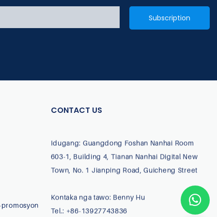
Subscription
CONTACT US
Idugang: Guangdong Foshan Nanhai Room
603-1, Building 4, Tianan Nanhai Digital New
Town, No. 1 Jianping Road, Guicheng Street
Kontaka nga tawo: Benny Hu
-promosyon
Tel.: +86-13927743836