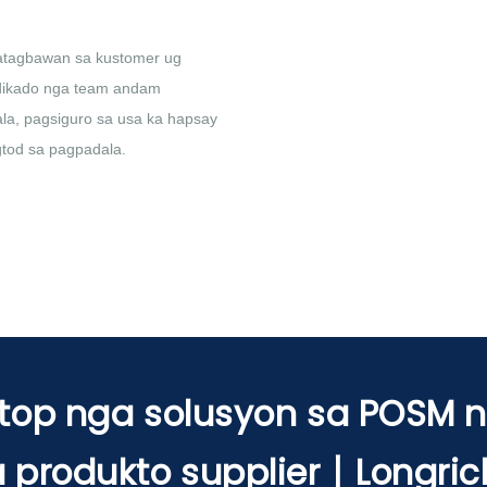
katagbawan sa kustomer ug
edikado nga team andam
a, pagsiguro sa usa ka hapsay
gtod sa pagpadala.
top nga solusyon sa POSM
 produkto supplier丨Longric