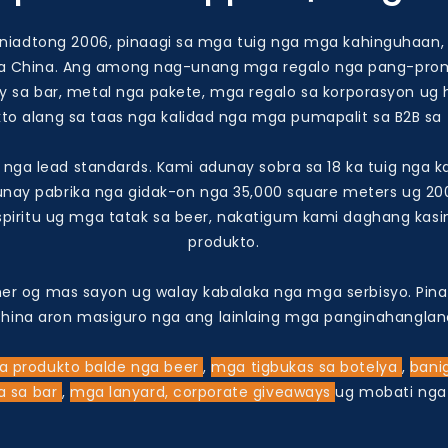
aniadtong 2006, pinaagi sa mga tuig nga mga kahinguhaan
a China. Ang among nag-unang mga regalo nga pang-promo
y sa bar, metal nga pakete, mga regalo sa korporasyon u
o alang sa taas nga kalidad nga mga pumapalit sa B2B sa t
nga lead standards. Kami adunay sobra sa 18 ka tuig nga 
nay pabrika nga gidak-on nga 35,000 square meters ug 2
piritu ug mga tatak sa beer, nakatigum kami daghang kas
produkto.
 og mas sayon ​​ug walay kabalaka nga mga serbisyo. Pinaa
 China aron masiguro nga ang lainlaing mga panginahangl
a produkto
balde nga beer
,
mga tigbukas sa botelya
,
bani
a sa bar
,
mga lanyard, corporate giveaways
ug mobati nga