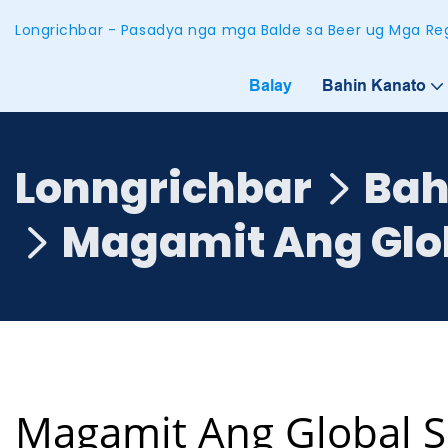
Longrichbar - Pasadya nga mga Balde sa Beer ug Mga Reg
Balay
Bahin Kanato
Lonngrichbar
Bah
Magamit Ang Glo
Magamit Ang Global S