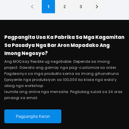
1
2
3
Pagpangita Usa Ka Pabrika Sa Mga Kagamitan
Sa Pasadya Nga Bar Aron Mapadako Ang
Imong Negosyo?
Ang MOQ kay flexible ug negotiable. Depende sa imong
project. Dawata ang gamay nga pag-customize sa order.
Pagdesinyo sa mga produkto sama sa imong gihunahuna.
Episyente nga produksiyon sa 100,000 ka klase nga wala’y
abog nga workshop.
Isumite ang online nga mensahe. Pagtubag sulod sa 24 oras
pinaagi sa email.
Pagpangita Karon