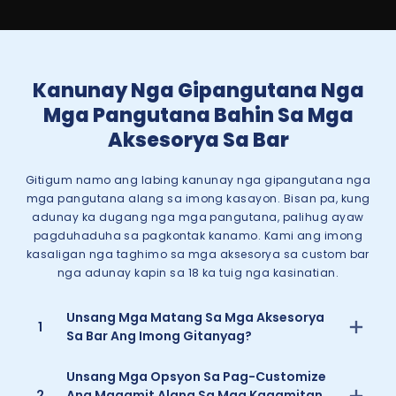
Kanunay Nga Gipangutana Nga
Mga Pangutana Bahin Sa Mga
Aksesorya Sa Bar
Gitigum namo ang labing kanunay nga gipangutana nga
mga pangutana alang sa imong kasayon. Bisan pa, kung
adunay ka dugang nga mga pangutana, palihug ayaw
pagduhaduha sa pagkontak kanamo. Kami ang imong
kasaligan nga taghimo sa mga aksesorya sa custom bar
nga adunay kapin sa 18 ka tuig nga kasinatian.
Unsang Mga Matang Sa Mga Aksesorya
1
Sa Bar Ang Imong Gitanyag?
Unsang Mga Opsyon Sa Pag-Customize
2
Ang Magamit Alang Sa Mga Kagamitan