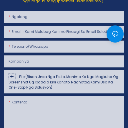
nga mga butang ipaambit usab kanimo.）
Ngalang
Email（Kami Motubag Kanimo Pinaagi Sa Email Sulod Sa 24 Oras）
Telepono/whatsapp
Kompaniya
File (Bisan Unsa Nga Estilo, Mahimo Ka Nga Magkuha Og
Screenshot Ug Ipadala Kini Kanato, Naghatag Kami Usa Ka
One-Stop Nga Solusyon)
Kontento