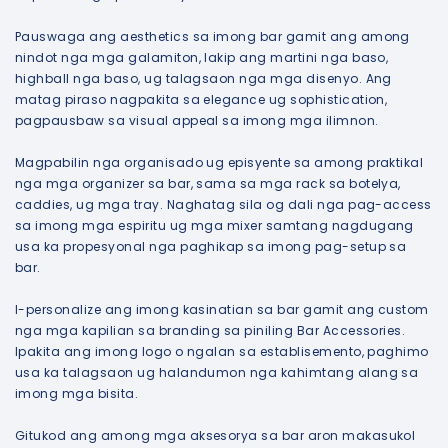
Pauswaga ang aesthetics sa imong bar gamit ang among
nindot nga mga galamiton, lakip ang martini nga baso,
highball nga baso, ug talagsaon nga mga disenyo. Ang
matag piraso nagpakita sa elegance ug sophistication,
pagpausbaw sa visual appeal sa imong mga ilimnon.
Magpabilin nga organisado ug episyente sa among praktikal
nga mga organizer sa bar, sama sa mga rack sa botelya,
caddies, ug mga tray. Naghatag sila og dali nga pag-access
sa imong mga espiritu ug mga mixer samtang nagdugang
usa ka propesyonal nga paghikap sa imong pag-setup sa
bar.
I-personalize ang imong kasinatian sa bar gamit ang custom
nga mga kapilian sa branding sa piniling Bar Accessories.
Ipakita ang imong logo o ngalan sa establisemento, paghimo
usa ka talagsaon ug halandumon nga kahimtang alang sa
imong mga bisita.
Gitukod ang among mga aksesorya sa bar aron makasukol