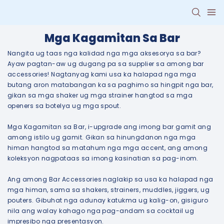
Mga Kagamitan Sa Bar
Nangita ug taas nga kalidad nga mga aksesorya sa bar?
Ayaw pagtan-aw ug dugang pa sa supplier sa among bar
accessories! Nagtanyag kami usa ka halapad nga mga
butang aron matabangan ka sa paghimo sa hingpit nga bar,
gikan sa mga shaker ug mga strainer hangtod sa mga
openers sa botelya ug mga spout.
Mga Kagamitan sa Bar, i-upgrade ang imong bar gamit ang
among istilo ug gamit. Gikan sa hinungdanon nga mga
himan hangtod sa matahum nga mga accent, ang among
koleksyon nagpataas sa imong kasinatian sa pag-inom.
Ang among Bar Accessories naglakip sa usa ka halapad nga
mga himan, sama sa shakers, strainers, muddles, jiggers, ug
pouters. Gibuhat nga adunay katukma ug kalig-on, gisiguro
nila ang walay kahago nga pag-andam sa cocktail ug
impresibo nga presentasyon.