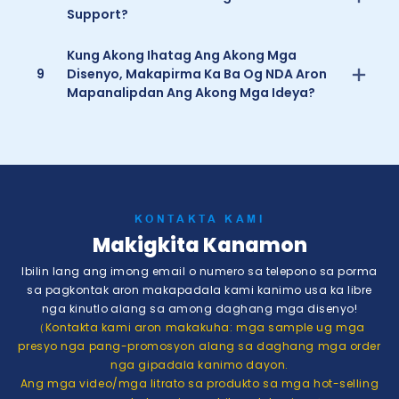
Support?
Kung Akong Ihatag Ang Akong Mga
9
Disenyo, Makapirma Ka Ba Og NDA Aron
Mapanalipdan Ang Akong Mga Ideya?
KONTAKTA KAMI
Makigkita Kanamon
Ibilin lang ang imong email o numero sa telepono sa porma
sa pagkontak aron makapadala kami kanimo usa ka libre
nga kinutlo alang sa among daghang mga disenyo!
（Kontakta kami aron makakuha: mga sample ug mga
presyo nga pang-promosyon alang sa daghang mga order
nga gipadala kanimo dayon.
Ang mga video/mga litrato sa produkto sa mga hot-selling