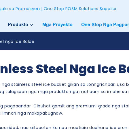
alo sa Promosyon | One Stop POSM Solutions Supplier
Produkto
Mga Proyekto
One-Stop Nga Pagpam
eel nga Ice Balde
nless Steel Nga Ice 
a stainless steel ice bucket gikan sa Lonngrichbar, usa ka
ag ug talagsaon nga mga produkto nga mohaum sa imahe sa
 ug pagpaandar Gibuhat gamit ang premium-grade nga stainl
 ilimnon nga makapabugnaw.
kapasidad, nga gitugotan ka nga magtipig daghang ice ar