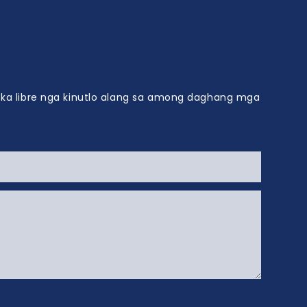
ilidad sa
 niini nga
nga yelo ug
n
 ka libre nga kinutlo alang sa among daghang mga