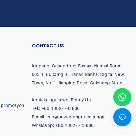
CONTACT US
Idugang: Guangdong Foshan Nanhai Room
603-1, Building 4, Tianan Nanhai Digital New
Town, No. 1 Jianping Road, Guicheng Street
Kontaka nga tawo: Benny Hu
-promosyon
Tel.: +86-13927743836
E-mail:
info@powerlonger.com nga
WhatsApp: +86-13927743836