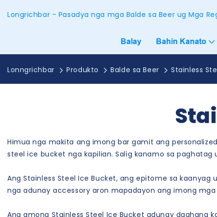
Longrichbar - Pasadya nga mga Balde sa Beer ug Mga Reg
Balay
Bahin Kanato
Lonngrichbar
Produkto
Balde sa Beer
Stainless St
Stai
Himua nga makita ang imong bar gamit ang personalized ng
steel ice bucket nga kapilian. Salig kanamo sa paghat
Ang Stainless Steel Ice Bucket, ang epitome sa kaanyag
nga adunay accessory aron mapadayon ang imong mga
Ang among Stainless Steel Ice Bucket adunay daghang 