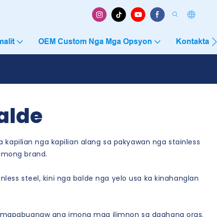
alit
OEM Custom Nga Mga Opsyon
Kontakta 
Balde
 kapilian nga kapilian alang sa pakyawan nga stainless
 imong brand.
ess steel, kini nga balde nga yelo usa ka kinahanglan
on mapabugnaw ang imong mga ilimnon sa daghang oras.