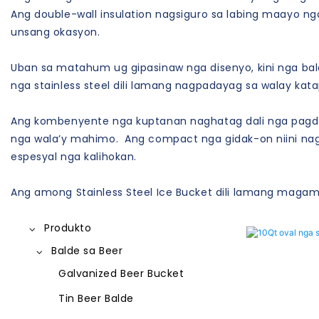
Ang double-wall insulation nagsiguro sa labing maayo n
unsang okasyon.
Uban sa matahum ug gipasinaw nga disenyo, kini nga ba
nga stainless steel dili lamang nagpadayag sa walay ka
Ang kombenyente nga kuptanan naghatag dali nga pagdal
nga wala’y mahimo. Ang compact nga gidak-on niini nagh
espesyal nga kalihokan.
Ang among Stainless Steel Ice Bucket dili lamang magam
Produkto
Balde sa Beer
Galvanized Beer Bucket
Tin Beer Balde