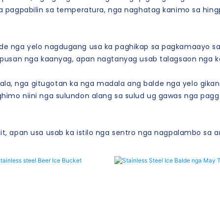
ga pagpabilin sa temperatura, nga naghatag kanimo sa hing
lde nga yelo nagdugang usa ka paghikap sa pagkamaayo sa
tapusan nga kaanyag, apan nagtanyag usab talagsaon nga k
a, nga gitugotan ka nga madala ang balde nga yelo gikan 
imo niini nga sulundon alang sa sulud ug gawas nga paggam
it, apan usa usab ka istilo nga sentro nga nagpalambo sa 