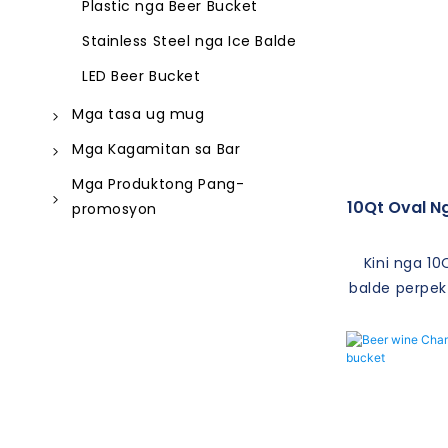
Plastic nga Beer Bucket
Stainless Steel nga Ice Balde
LED Beer Bucket
Mga tasa ug mug
Mga tasa sa aluminyo
Mga Kagamitan sa Bar
Stainless Steel Cup
Pagbukas sa Botelya
Mga Produktong Pang-
10Qt Oval Ng
promosyon
Stainless Steel Mug
Cocktail Shaker
Sa gawas & Kalingawan
Beer Cup
Napkin Dispenser
Kini nga 10
Mga Pang-korporasyon nga
Mga plastik nga tasa
Bar Spoon
balde perpek
Supplies
imong mga
Bar Jigger
daghang oras
Bar Tray
usa ka mada
nga pagtuk
Cocktail Muddler
accessory a
Tore sa Beer
hinigu