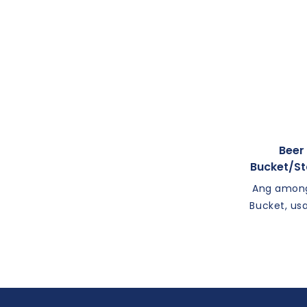
Metal nga uhot
Cocktail strainer
Bar banig
Lemon Squeezer
Mga gunitanan sa beer tap
Beer
Bucket/sta
Ang amon
Bucket, usa
aksesorya
pagpabilin 
ilimnon ng
Kung nag
panagtapok, u