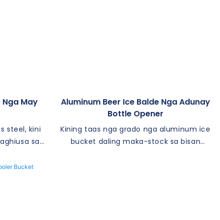
de Nga May
Aluminum Beer Ice Balde Nga Adunay
Bottle Opener
 steel, kini
Kining taas nga grado nga aluminum ice
naghiusa sa
bucket daling maka-stock sa bisan
ng sa bisan
unsang 6-pack plus ice. Ang dako nga
ang usa ka
kuptanan naghimo sa transportasyon sa
ni nga balde
baybayon, sa bar, pinaagi sa club, o sa
a dali nga
palibot sa balay nga walay kahago
. Ang among
inless steel