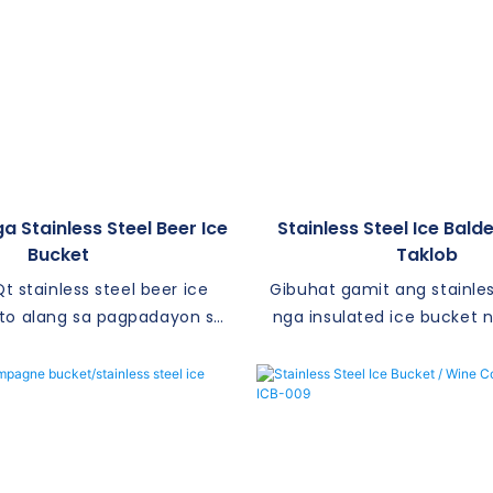
a Stainless Steel Beer Ice
Stainless Steel Ice Bal
Bucket
Taklob
Qt stainless steel beer ice
Gibuhat gamit ang stainless
to alang sa pagpadayon sa
nga insulated ice bucket 
 ilimnon nga bugnaw sa
pagpaandar ug kaanyag ala
 sa usa ka oras. Nga adunay
unsang okasyon. Gipakita 
nihon nga laraw ug lig-on
kombenyente nga Taklob, ki
od, kini ang sulundon nga
nga yelo nagtugot alang s
lang sa bisan unsang mga
pagdala ug transportasyon
gma sa beer o partido
doble nga dingding nga sta