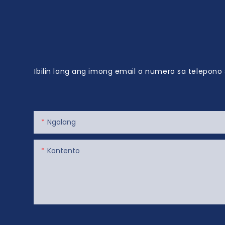
sa bino, o p
nga okasyon,
usa ka pa
kasayon 
Ibilin lang ang imong email o numero sa telepon
Ngalang
Kontento