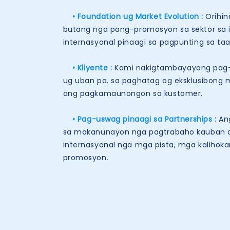
• Foundation ug Market Evolution
:
Orihi
butang nga pang-promosyon sa sektor sa i
internasyonal pinaagi sa pagpunting sa ta
• Kliyente
:
Kami nakigtambayayong pag-ay
ug uban pa. sa paghatag og eksklusibon
ang pagkamaunongon sa kustomer.
• Pag-uswag pinaagi sa Partnerships
:
Ang
sa makanunayon nga pagtrabaho kauban an
internasyonal nga mga pista, mga kalihok
promosyon.