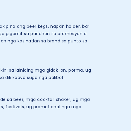
kip na ang beer kegs, napkin holder, bar
y nga gigamit sa panahon sa promosyon o
n nga kasinatian sa brand sa punto sa
ini sa lainlaing mga gidak-on, porma, ug
dili kaayo suga nga palibot.
e sa beer, mga cocktail shaker, ug mga
s, festivals, ug promotional nga mga