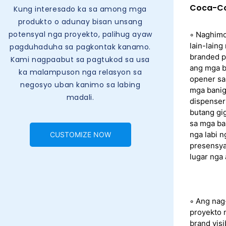
Coca-C
Kung interesado ka sa among mga
produkto o adunay bisan unsang
potensyal nga proyekto, palihug ayaw
◦ Naghimo
lain-lain
pagduhaduha sa pagkontak kanamo.
branded p
Kami nagpaabut sa pagtukod sa usa
ang mga b
ka malampuson nga relasyon sa
opener sa
negosyo uban kanimo sa labing
mga banig
madali.
dispenser
butang gig
sa mga ba
nga labi 
CUSTOMIZE NOW
presensya
lugar nga
◦ Ang nag
proyekto 
brand visi