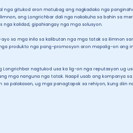
nal nga gitukod aron matubag ang nagkadako nga panginah
limnon, ang Longrichbar dali nga nakakuha sa bahin sa me
as nga kalidad, gipahiangay nga mga solusyon.
o sa mga inila sa kalibutan nga mga tatak sa ilimnon sam
g mga produkto nga pang-promosyon aron mapalig-on ang
 Longrichbar nagtukod usa ka lig-on nga reputasyon ug usa
g mga nanguna nga tatak. Naapil usab ang kompanya sa m
an sa palakasan, ug mga panagtapok sa rehiyon, kung diin