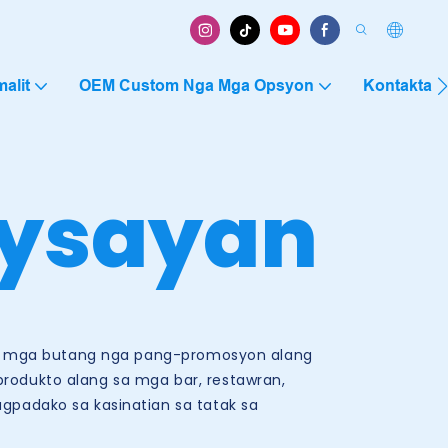
alit
OEM Custom Nga Mga Opsyon
Kontakta 
ysayan
ga mga butang nga pang-promosyon alang
rodukto alang sa mga bar, restawran,
gpadako sa kasinatian sa tatak sa