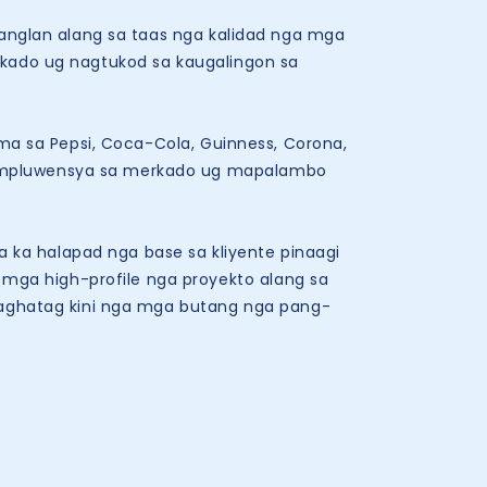
anglan alang sa taas nga kalidad nga mga
rkado ug nagtukod sa kaugalingon sa
a sa Pepsi, Coca-Cola, Guinness, Corona,
 impluwensya sa merkado ug mapalambo
 ka halapad nga base sa kliyente pinaagi
ga high-profile nga proyekto alang sa
 naghatag kini nga mga butang nga pang-