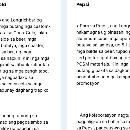
ola
Pepsi
 ang Longrichbar og
◦ Para sa Pepsi, ang Long
g mga butang nga custom-
nakamugna ug pinasahi n
ara sa Coca-Cola, lakip
aluminum cups, mga open
alde sa beer, mga
botelya sa lamesa, ug 5-li
 botelya, mga coaster,
mga balde sa beer, tupad 
 sa bar, ug mga
Led poster light box ug d
 sa napkin. Kini nga mga
POSM materials. Kini nga
amit sa tibuuk kalibutan
butang gipakita sa dagko
r ug sa mga panghitabo,
panghitabo ug mga kampa
nga nagpadako sa
promosyon.
 sa coca cola sa mga
 adunay daghang trapiko.
◦ Ang kolaborasyon nagt
-unang tumong sa
pagpalig-on sa bahin sa 
mao ang pagpalambo sa
sa Pepsi, pagpauswag sa vi
bility ug pagdani sa