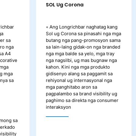
SOL Ug Corona
richbar
◦ Ang Longrichbar naghatag kang
ga
Sol ug Corona sa pinasahi nga mga
er sa
butang nga pang-promosyon sama
tro nga
sa lain-laing gidak-on nga branded
sa A4
nga mga balde sa yelo, mga tray
ecorative
nga nagsilbi, ug mas bugnaw nga
 mga
kahon. Kini nga mga produkto
ng mga
gidisenyo alang sa paggamit sa
nya sa
rehiyonal ug internasyonal nga
mga panghitabo aron sa
pagpalambo sa brand visibility ug
paghimo sa direkta nga consumer
interaksyon
umong sa
merkado
sibility