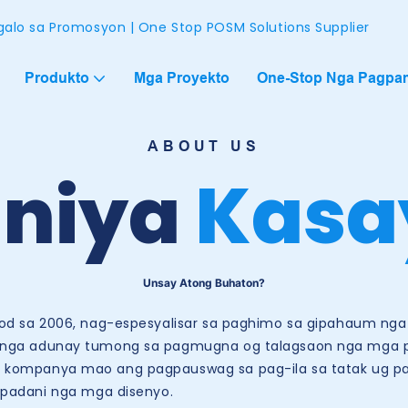
alo sa Promosyon | One Stop POSM Solutions Supplier
Produkto
Mga Proyekto
One-Stop Nga Pagpam
ABOUT US
niya
Kasa
Unsay Atong Buhaton?
ukod sa 2006, nag-espesyalisar sa paghimo sa gipahaum n
on, nga adunay tumong sa pagmugna og talagsaon nga mga p
sa kompanya mao ang pagpauswag sa pag-ila sa tatak ug pa
padani nga mga disenyo.