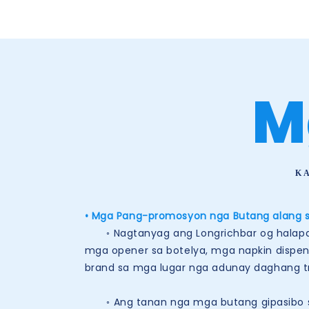
M
K
• Mga Pang-promosyon nga Butang alang s
◦ Nagtanyag ang Longrichbar og halapad 
mga opener sa botelya, mga napkin dispen
brand sa mga lugar nga adunay daghang t
◦ Ang tanan nga mga butang gipasibo sa 