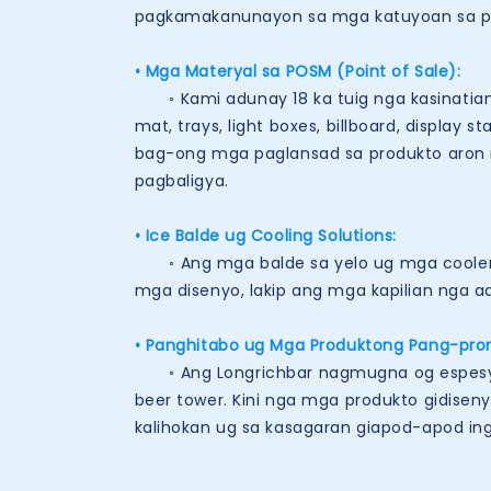
pagkamakanunayon sa mga katuyoan sa pa
• Mga Materyal sa POSM (Point of Sale):
◦
Kami adunay 18 ka tuig nga kasinatia
mat, trays, light boxes, billboard, displa
bag-ong mga paglansad sa produkto aron 
pagbaligya.
• Ice Balde ug Cooling Solutions:
◦ Ang mga balde sa yelo ug mga cooler usa
mga disenyo, lakip ang mga kapilian nga 
• Panghitabo ug Mga Produktong Pang-pr
◦ Ang Longrichbar nagmugna og espesyal 
beer tower. Kini nga mga produkto gidisen
kalihokan ug sa kasagaran giapod-apod in