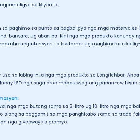
gpamaligya sa kliyente.
n sa paghimo sa punto sa pagbaligya nga mga materyales la
y stand, barware, ug uban pa. Kini nga mga produkto kanuna
makuha ang atensyon sa kustomer ug maghimo usa ka lig-o
 sa labing inila nga mga produkto sa Longrichbar. Anaa k
adunay LED nga suga aron mapauswag ang panan-aw bisan sa 
omosyon:
nga mga butang sama sa 5-litro ug 10-litro nga mga bald
yo alang sa paggamit sa mga panghitabo sama sa trade fair
gon nga giveaways o premyo.