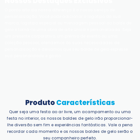
Nossos Destaques Exclusivos
O ponto alto da nossa diferença é o nosso serviço de
personalização. Você pode adicionar o logotipo da sua
marca, logotipo especial ou mensagem pessoal ao balde de
gelo e torná-lo uma obra de arte única e personalizada. Seja
um presente corporativo, um prêmio de evento ou uma
coleção pessoal, atendemos às suas necessidades de
personalização e deixamos que seu balde de gelo expresse
sua personalidade e gosto.
Produto
Características
Quer seja uma festa ao ar livre, um acampamento ou uma
festa no interior, os nossos baldes de gelo irão proporcionar-
lhe diversão sem fim e experiências fantásticas. Vale a pena
recordar cada momento e os nossos baldes de gelo serão o
seu companheiro perfeito.