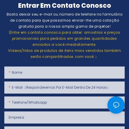
Entrar Em Contato Conosco
Basta deixar seu e-mail ou número de telefone no formulário
de contato para que possamos enviar-lhe uma cotação
gratuita para a nossa ampla gama de projetos!
(Entre em contato conosco para obter: amostras e preços
promocionais para pedidos em grandes quantidades
enviados a você imediatamente.
Vídeos/fotos de produtos de itens mais vendidos também
serão compartilhados com você.）
Nome
E-Mail（Responderemos Por E-Mail Dentro De 24 Horas）
Telefone/whatsapp
Empresa