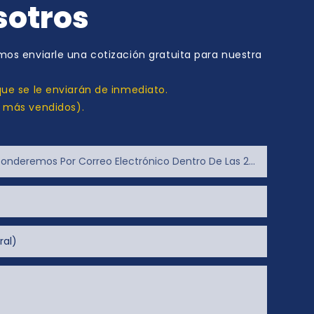
sotros
os enviarle una cotización gratuita para nuestra
ue se le enviarán de inmediato.
s más vendidos).
deremos Por Correo Electrónico Dentro De Las 24 Horas)
ral)