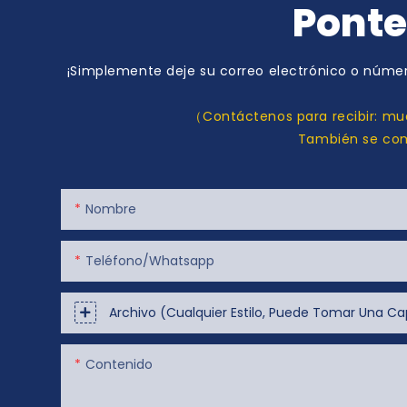
Ponte
¡Simplemente deje su correo electrónico o númer
（Contáctenos para recibir: mue
También se comp
Nombre
Teléfono/whatsapp
Archivo (cualquier Estilo, Puede Tomar Una Cap
Contenido