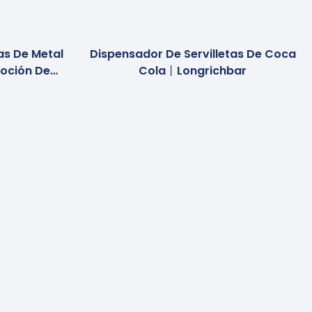
as De Metal
Dispensador De Servilletas De Coca
oción De
Cola丨longrichbar
hbar