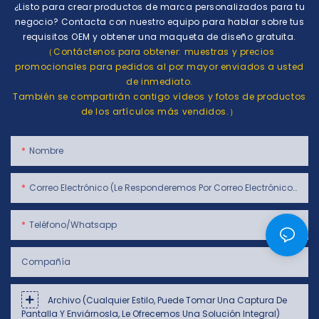
¿Listo para crear productos de marca personalizados para tu
negocio? Contacta con nuestro equipo para hablar sobre tus
requisitos OEM y obtener una maqueta de diseño gratuita.
（Contáctenos para obtener: muestras y precios
promocionales para pedidos al por mayor enviados a usted
de inmediato.
También se compartirán contigo vídeos y fotos de productos
de los artículos más vendidos.）
Nombre
Correo Electrónico (le Responderemos Por Correo Electrónico Dentro De Las 24 Horas)
Teléfono/whatsapp
Compañía
Archivo (cualquier Estilo, Puede Tomar Una Captura De
Pantalla Y Enviárnosla, Le Ofrecemos Una Solución Integral)