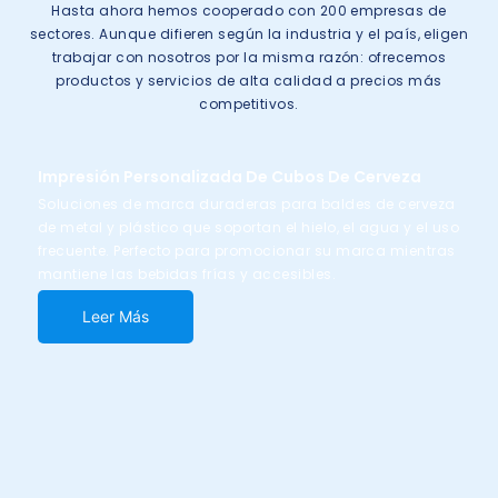
Hasta ahora hemos cooperado con 200 empresas de
sectores. Aunque difieren según la industria y el país, eligen
trabajar con nosotros por la misma razón: ofrecemos
productos y servicios de alta calidad a precios más
competitivos.
Impresión Personalizada De Cubos De Cerveza
Soluciones de marca duraderas para baldes de cerveza
de metal y plástico que soportan el hielo, el agua y el uso
frecuente. Perfecto para promocionar su marca mientras
mantiene las bebidas frías y accesibles.
Leer Más