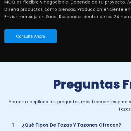
MOQ es flexible y negociable. Depende de tu proyecto. 
Diseña productos como piensas. Producción eficiente en un
Enviar mensaje en línea. Responder dentro de las 24 hora
Consulta Ahora
Preguntas F
Hemos recopilado las preguntas más frecuentes para su
Tazas
1
¿Qué Tipos De Tazas Y Tazones Ofrecen?