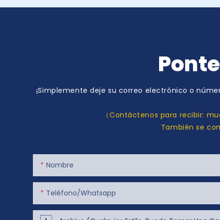
Ponte
¡Simplemente deje su correo electrónico o númer
（Contáctenos para recibir: mue
También se comp
Nombre
Teléfono/whatsapp