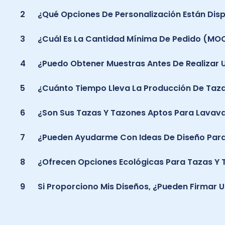
2
¿Qué Opciones De Personalización Están Dis
3
¿Cuál Es La Cantidad Mínima De Pedido (MO
4
¿Puedo Obtener Muestras Antes De Realizar 
5
¿Cuánto Tiempo Lleva La Producción De Taz
6
¿Son Sus Tazas Y Tazones Aptos Para Lavavaj
7
¿Pueden Ayudarme Con Ideas De Diseño Para
8
¿Ofrecen Opciones Ecológicas Para Tazas Y
9
Si Proporciono Mis Diseños, ¿pueden Firmar 