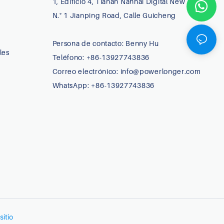
1, Edificio 4, Tianan Nanhai Digital New Town,
N.° 1 Jianping Road, Calle Guicheng
Persona de contacto: Benny Hu
les
Teléfono: +86-13927743836
Correo electrónico:
info@powerlonger.com
WhatsApp: +86-13927743836
itio