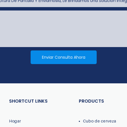
tura De Pantalla Y Enviárnosla, Le Brindamos Una Solución Integ
Enviar Consulta Ahora
SHORTCUT LINKS
PRODUCTS
Hogar
Cubo de cerveza