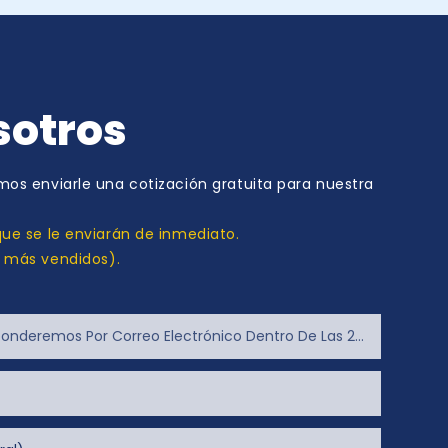
sotros
os enviarle una cotización gratuita para nuestra
ue se le enviarán de inmediato.
s más vendidos).
deremos Por Correo Electrónico Dentro De Las 24 Horas)