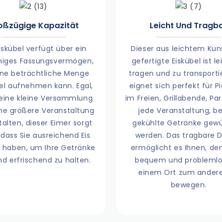
oßzügige Kapazität
Leicht Und Tragb
iskübel verfügt über ein
Dieser aus leichtem Kun
iges Fassungsvermögen,
gefertigte Eiskübel ist le
ine beträchtliche Menge
tragen und zu transporti
fel aufnehmen kann. Egal,
eignet sich perfekt für P
 eine kleine Versammlung
im Freien, Grillabende, Pa
ne größere Veranstaltung
jede Veranstaltung, be
talten, dieser Eimer sorgt
gekühlte Getränke gew
 dass Sie ausreichend Eis
werden. Das tragbare 
g haben, um Ihre Getränke
ermöglicht es Ihnen, de
nd erfrischend zu halten.
bequem und problemlo
einem Ort zum ander
bewegen.