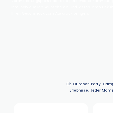
Veranstaltungspreis oder eine persönliche Sammlung
Ihre individuellen Wünsche ein und lassen Ihren Eisküb
Ihren Geschmack zum Ausdruck bringen.
Ob Outdoor-Party, Campi
Erlebnisse. Jeder Mome