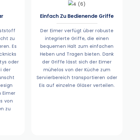
ar
Einfach Zu Bedienende Griffe
ststoff
Der Eimer verfügt über robuste
icht zu
integrierte Griffe, die einen
eren. Es
bequemen Halt zum einfachen
icknicks
Heben und Tragen bieten. Dank
rtys oder
der Griffe lässt sich der Eimer
i der
mühelos von der Küche zum
ünscht
Servierbereich transportieren oder
Design
Eis auf einzelne Gläser verteilen.
n Eimer
s von
en zu