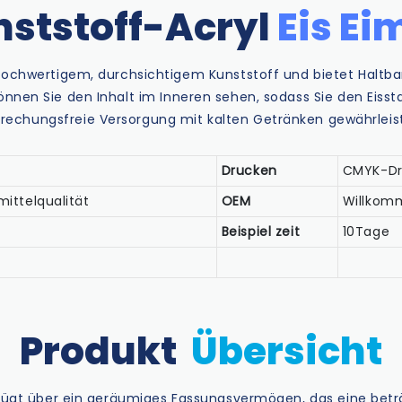
ststoff-Acryl
Eis Ei
hochwertigem, durchsichtigem Kunststoff und bietet Haltbar
önnen Sie den Inhalt im Inneren sehen, sodass Sie den Eiss
brechungsfreie Versorgung mit kalten Getränken gewährleis
Drucken
CMYK-Dru
mittelqualität
OEM
Willkom
Beispiel zeit
10Tage
Produkt
Übersicht
rfügt über ein geräumiges Fassungsvermögen, das eine bet