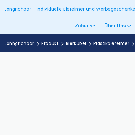
Longrichbar – Individuelle Biereimer und Werbegeschen
Zuhause
Über Uns
Lonngrichbar
Produkt
Bierkübel
Plastikbiereimer