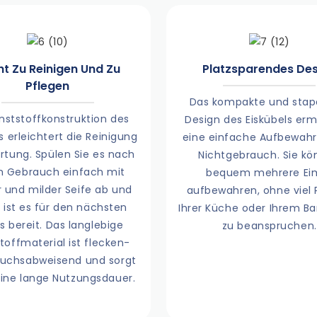
ht Zu Reinigen Und Zu
Platzsparendes De
Pflegen
Das kompakte und stap
nststoffkonstruktion des
Design des Eiskübels erm
s erleichtert die Reinigung
eine einfache Aufbewahr
tung. Spülen Sie es nach
Nichtgebrauch. Sie k
 Gebrauch einfach mit
bequem mehrere Ei
 und milder Seife ab und
aufbewahren, ohne viel P
 ist es für den nächsten
Ihrer Küche oder Ihrem Ba
s bereit. Das langlebige
zu beanspruchen.
toffmaterial ist flecken-
ruchsabweisend und sorgt
eine lange Nutzungsdauer.