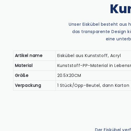
Kun
Unser Eiskübel besteht aus 
das transparente Design k
eine unter
Artikel name
Eiskübel aus Kunststoff, Acryl
Material
Kunststoff-PP-Material in Lebens
Größe
20.5X20CM
Verpackung
1 Stück/Opp-Beutel, dann Karton
Der Eiskübel ve