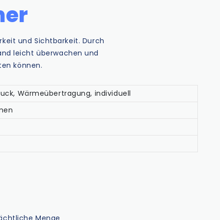
mer
keit und Sichtbarkeit. Durch
tand leicht überwachen und
ten können.
ck, Wärmeübertragung, individuell
men
rächtliche Menge