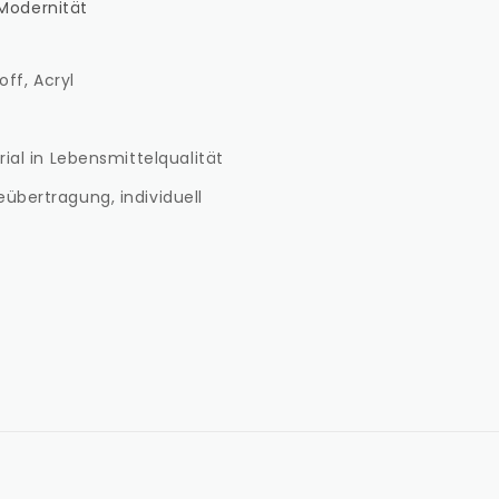
Modernität
off, Acryl
ial in Lebensmittelqualität
bertragung, individuell