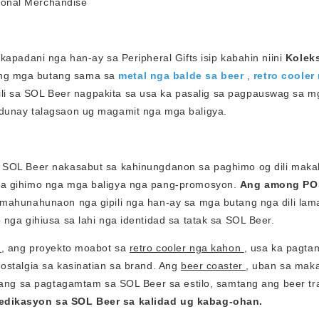
apadani nga han-ay sa Peripheral Gifts isip kabahin niini
Kolek
aong mga butang sama sa
metal nga balde sa beer
,
retro cooler
ipili sa SOL Beer nagpakita sa usa ka pasalig sa pagpauswag sa m
adunay talagsaon ug magamit nga mga baligya.
g SOL Beer nakasabut sa kahinungdanon sa paghimo og dili maka
ga gihimo nga mga baligya nga pang-promosyon.
Ang among P
 mahunahunaon nga gipili nga han-ay sa mga butang nga dili la
nga gihiusa sa lahi nga identidad sa tatak sa SOL Beer.
, ang proyekto moabot sa
retro cooler nga kahon
, usa ka pagta
ostalgia sa kasinatian sa brand. Ang
beer coaster
, uban sa mak
alang sa pagtagamtam sa SOL Beer sa estilo, samtang ang beer tr
edikasyon sa SOL Beer sa kalidad ug kabag-ohan.