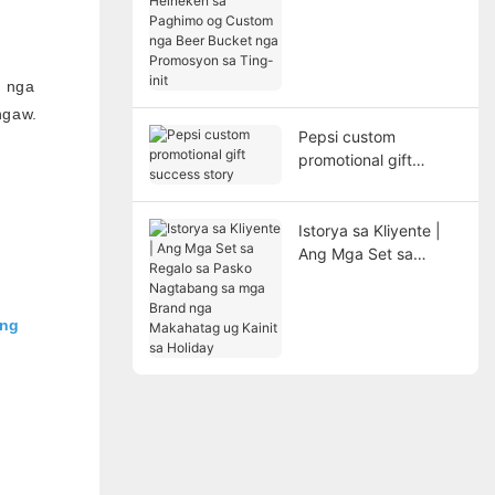
Heineken sa Paghimo
og Custom nga Beer
Bucket nga
Promosyon sa Ting-
s nga
init
ngaw.
Pepsi custom
promotional gift
success story
Istorya sa Kliyente |
Ang Mga Set sa
Regalo sa Pasko
Nagtabang sa mga
Brand nga Makahatag
ang
ug Kainit sa Holiday