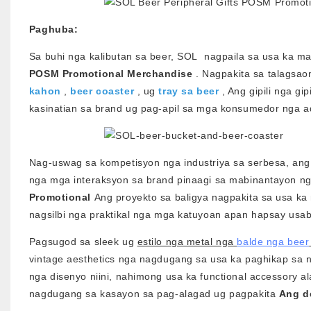
Paghuba:
Sa buhi nga kalibutan sa beer, SOL nagpaila sa usa ka mak
POSM Promotional Merchandise
. Nagpakita sa talags
kahon
,
beer coaster
, ug
tray sa beer
, Ang gipili nga g
kasinatian sa brand ug pag-apil sa mga konsumedor nga 
Nag-uswag sa kompetisyon nga industriya sa serbesa, an
nga mga interaksyon sa brand pinaagi sa mabinantayon n
Promotional
Ang proyekto sa baligya nagpakita sa usa ka
nagsilbi nga praktikal nga mga katuyoan apan hapsay usab 
Pagsugod sa sleek ug
estilo nga metal nga
balde nga beer
vintage aesthetics nga nagdugang sa usa ka paghikap sa n
nga disenyo niini, nahimong usa ka functional accessory 
nagdugang sa kasayon ​​sa pag-alagad ug pagpakita
Ang d