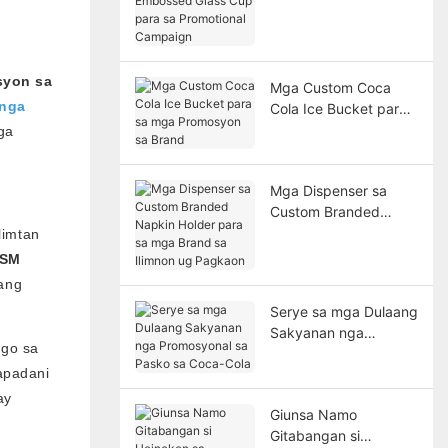
Cup para sa
Promotional Campaign
syon sa
Mga Custom Coca
 nga
Cola Ice Bucket para
sa mga Promosyon sa
ga
Brand
Mga Dispenser sa
Custom Branded
Napkin Holder para sa
limtan
mga Brand sa Ilimnon
OSM
ug Pagkaon
mang
Serye sa mga Dulaang
Sakyanan nga
ngo sa
Promosyonal sa Pasko
apadani
sa Coca-Cola
ay
Giunsa Namo
Gitabangan si