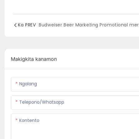
Ka PREV
Makigkita kanamon
Ngalang
Telepono/whatsapp
Kontento