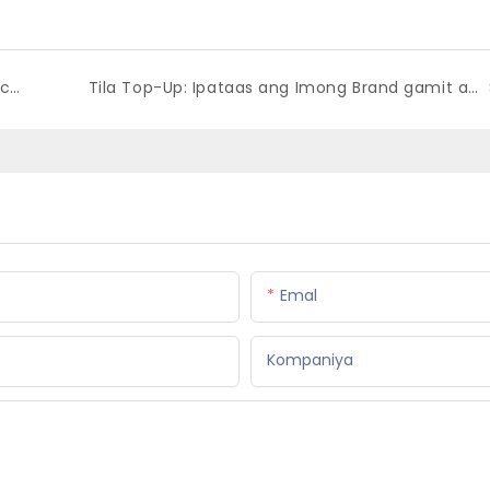
Budweiser Beer Marketing Promotional merchandise - Mga suplay sa bar ug restawran
Tila Top-Up: Ipataas ang Imong Brand gamit ang Customized POSM Corporate Gifts ug Premium Items
Emal
Kompaniya