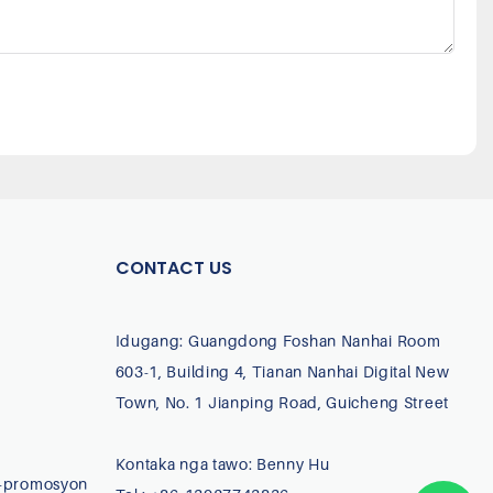
CONTACT US
Idugang: Guangdong Foshan Nanhai Room
603-1, Building 4, Tianan Nanhai Digital New
Town, No. 1 Jianping Road, Guicheng Street
Kontaka nga tawo: Benny Hu
-promosyon