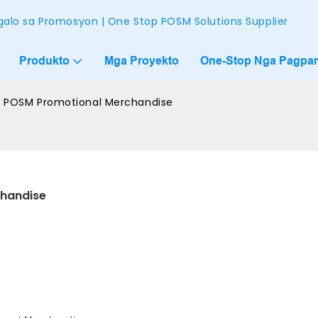
alo sa Promosyon | One Stop POSM Solutions Supplier
Produkto
Mga Proyekto
One-Stop Nga Pagpam
ts POSM Promotional Merchandise
chandise