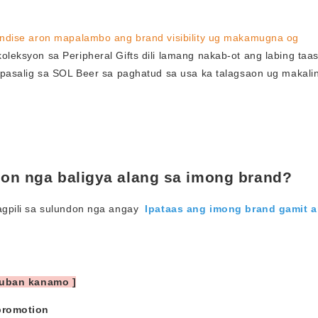
ndise aron mapalambo ang brand visibility ug makamugna og
leksyon sa Peripheral Gifts dili lamang nakab-ot ang labing taa
pasalig sa SOL Beer sa paghatud sa usa ka talagsaon ug makali
yon nga baligya alang sa imong brand?
gpili sa sulundon nga angay
Ipataas ang imong brand gamit 
 uban kanamo ]