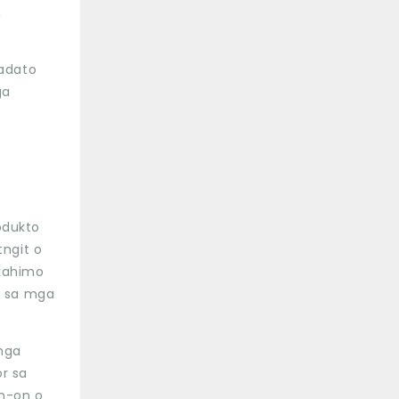
,
kadato
ga
odukto
tngit o
kahimo
a sa mga
nga
r sa
n-on o