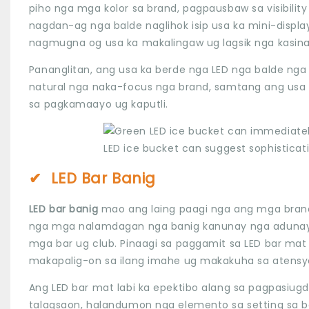
piho nga mga kolor sa brand, pagpausbaw sa visibili
nagdan-ag nga balde naglihok isip usa ka mini-disp
nagmugna og usa ka makalingaw ug lagsik nga kasina
Pananglitan, ang usa ka berde nga LED nga balde ng
natural nga naka-focus nga brand, samtang ang usa
sa pagkamaayo ug kaputli.
✔
LED Bar Banig
LED bar banig
mao ang laing paagi nga ang mga brand
nga mga nalamdagan nga banig kanunay nga adunay t
mga bar ug club. Pinaagi sa paggamit sa LED bar mat
makapalig-on sa ilang imahe ug makakuha sa atensyo
Ang LED bar mat labi ka epektibo alang sa pagpasiu
talagsaon, halandumon nga elemento sa setting sa