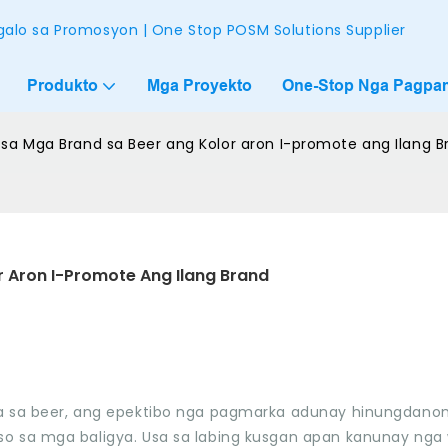
alo sa Promosyon | One Stop POSM Solutions Supplier
Produkto
Mga Proyekto
One-Stop Nga Pagpam
sa Mga Brand sa Beer ang Kolor aron I-promote ang Ilang B
 Aron I-Promote Ang Ilang Brand
ya sa beer, ang epektibo nga pagmarka adunay hinungdano
o sa mga baligya. Usa sa labing kusgan apan kanunay nga