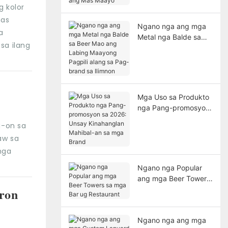
Maayo
g kolor
mas
Ngano nga ang mga
a
Metal nga Balde sa
sa ilang
Beer Mao ang Labing
Maayong Pagpili
alang sa Pag-brand
sa Ilimnon
Mga Uso sa Produkto
nga Pang-promosyon
sa 2026: Unsay
g-on sa
Kinahanglan Mahibal-
aw sa
an sa mga Brand
nga
Ngano nga Popular
ang mga Beer Towers
sa mga Bar ug
ron
Restaurant
Ngano nga ang mga