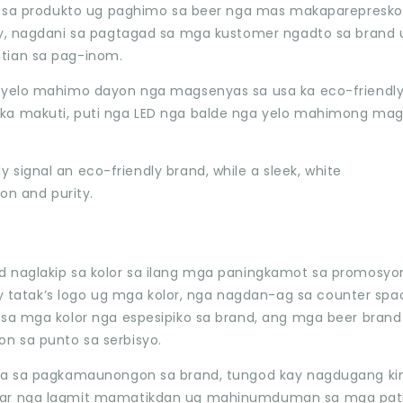
ty sa produkto ug paghimo sa beer nga mas makaparepresko
lay, nagdani sa pagtagad sa mga kustomer ngadto sa brand 
tian sa pag-inom.
a yelo mahimo dayon nga magsenyas sa usa ka eco-friendly
 ka makuti, puti nga LED nga balde nga yelo mahimong ma
 naglakip sa kolor sa ilang mga paningkamot sa promosyon.
atak’s logo ug mga kolor, nga nagdan-ag sa counter spa
 sa mga kolor nga espesipiko sa brand, ang mga beer brand
n sa punto sa serbisyo.
gda sa pagkamaunongon sa brand, tungod kay nagdugang kin
 bar nga lagmit mamatikdan ug mahinumduman sa mga pat