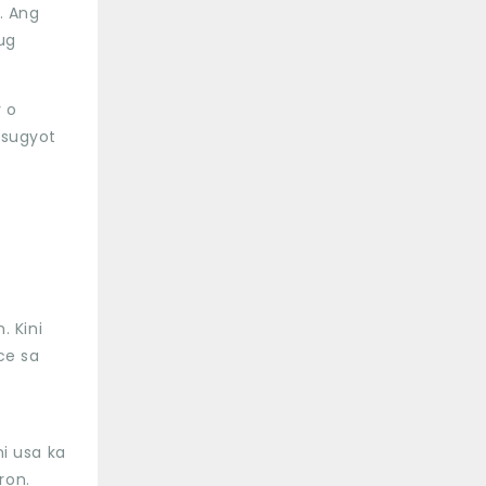
. Ang
ug
 o
gsugyot
 Kini
ce sa
i usa ka
ron.