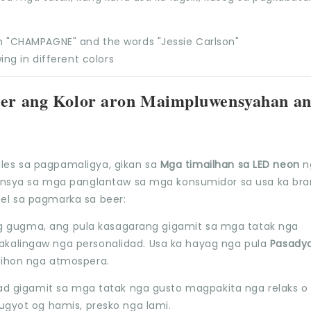
eer ang Kolor aron Maimpluwensyahan a
les sa pagpamaligya, gikan sa
Mga timailhan sa LED neon
n
sya sa mga panglantaw sa mga konsumidor sa usa ka bra
el sa pagmarka sa beer:
 ug gugma, ang pula kasagarang gigamit sa mga tatak nga
alingaw nga personalidad. Usa ka hayag nga pula
Pasady
ihon nga atmospera.
ad gigamit sa mga tatak nga gusto magpakita nga relaks o
gyot og hamis, presko nga lami.