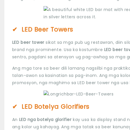
✔
LED Beer Towers
LED beer tower
sikat sa mga pub ug restawran, diin 
brand nga prominente. Usa ka kostumbre
LED beer t
sentro, pagdani sa atensyon ug pag-awhag sa mga gru
Ang mga tore sa beer dili lamang nagsilbi nga prakt
talan-awon sa kasinatian sa pag-inom. Ang mga ko
promosyon, nga maghimo sa LED beer tower nga usa 
✔
LED Botelya Glorifiers
An
LED nga botelya glorifier
kay usa ka display stand 
ang kolor ug kahayag. Ang mga tatak sa beer kanunay