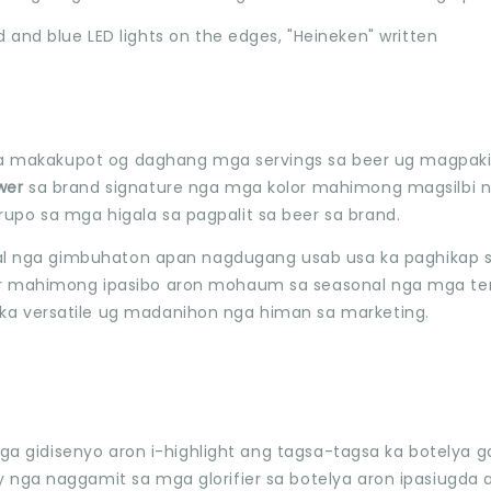
sila makakupot og daghang mga servings sa beer ug magpaki
ower
sa brand signature nga mga kolor mahimong magsilbi 
po sa mga higala sa pagpalit sa beer sa brand.
ikal nga gimbuhaton apan nagdugang usab usa ka paghikap 
lor mahimong ipasibo aron mohaum sa seasonal nga mga t
ka versatile ug madanihon nga himan sa marketing.
nga gidisenyo aron i-highlight ang tagsa-tagsa ka botelya 
 nga naggamit sa mga glorifier sa botelya aron ipasiugda