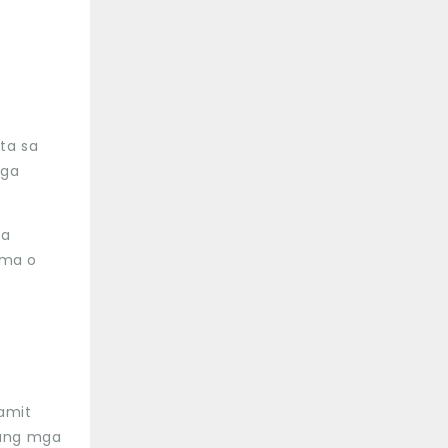
ta sa
nga
sa
ema o
gamit
 ang mga