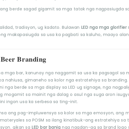
, ang berde sagad gigamit sa mga tatak nga nagpasiugda sa
kalidad, tradisyon, ug kadato. Bulawan
LED nga mga glorifier 
ng makapasiugda sa usa ka pagbati sa kaluho, maayo alan
a Beer Branding
 sa mga bar, kanunay nga naggamit sa usa ka pagsagol sa
 nahiusa, gimaneho sa kolor nga estratehiya sa branding.
ni nga berde sa mga display sa LED ug signage, nga nagpal
 mogamit sa mainit nga dalag o asul nga suga aron isugy
i ingon usa ka serbesa sa ting-init.
unsa ang pag-impluwensya sa kolor sa mga emosyon, ang 
ateryales sa POSM sa ilang kinatibuk-ang estratehiya sa 
syon. gikan sa
LED bar banig
nga nagdan-ag sa brand logo