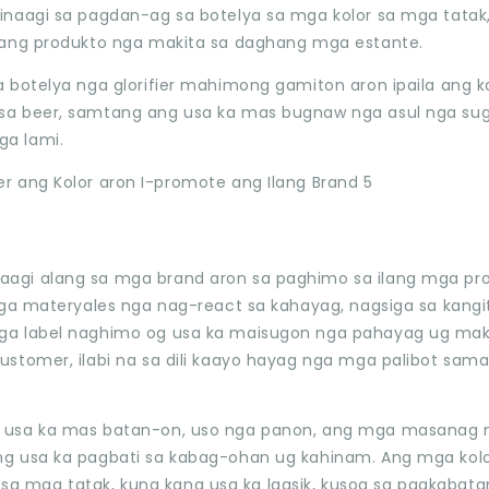
inaagi sa pagdan-ag sa botelya sa mga kolor sa mga tatak
 ang produkto nga makita sa daghang mga estante.
 botelya nga glorifier mahimong gamiton aron ipaila ang 
sa beer, samtang ang usa ka mas bugnaw nga asul nga su
ga lami.
aagi alang sa mga brand aron sa paghimo sa ilang mga pr
mga materyales nga nag-react sa kahayag, nagsiga sa kangi
mga label naghimo og usa ka maisugon nga pahayag ug ma
stomer, ilabi na sa dili kaayo hayag nga mga palibot sam
a usa ka mas batan-on, uso nga panon, ang mga masanag 
g usa ka pagbati sa kabag-ohan ug kahinam. Ang mga kolo
 mga tatak, kung kana usa ka lagsik, kusog sa pagkabata