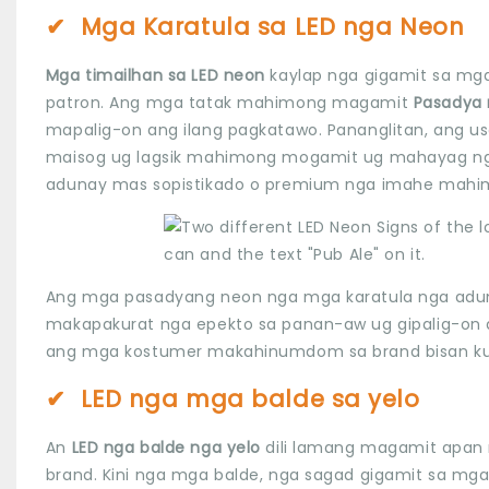
✔
Mga Karatula sa LED nga Neon
Mga timailhan sa LED neon
kaylap nga gigamit sa mg
patron. Ang mga tatak mahimong magamit
Pasadya 
mapalig-on ang ilang pagkatawo. Pananglitan, ang us
maisog ug lagsik mahimong mogamit ug mahayag nga
adunay mas sopistikado o premium nga imahe mahimon
Ang mga pasadyang neon nga mga karatula nga adun
makapakurat nga epekto sa panan-aw ug gipalig-on a
ang mga kostumer makahinumdom sa brand bisan kun
✔
LED nga mga balde sa yelo
An
LED nga balde nga yelo
dili lamang magamit apan 
brand. Kini nga mga balde, nga sagad gigamit sa m