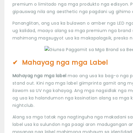
premium o limitado nga mga produkto nga edisyon. P
gipauswag nila ang aesthetic nga pagdani ug gihimo
Pananglitan, ang usa ka bulawan o amber nga LED nga
ug kalidad, maayo alang sa mga premium nga brand 
mahimong magsugyot usa ka makapalagsik, presko n
✔
Mahayag nga mga Label
Mahayag nga mga label
mao ang usa ka bag-o nga p
stand out. Kini nga mga label giimprinta gamit ang 
ilawom sa UV nga kahayag. Ang mga nagsidlak nga 
og usa ka halandumon nga kasinatian alang sa mga ku
nightclub.
Alang sa mga tatak nga nagtinguha nga makadani s
label usa ka sulundon nga paagi aron madugangan an
masanag nga label mahimong mohaum sa identidad sa