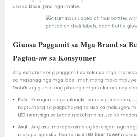
usa ka klase, pino nga imahe.
Giunsa Paggamit sa Mga Brand sa B
Pagtan-aw sa Konsyumer
Ang estratehikong paggamit sa kolor sa mga materya
sa masanag nga mga label, mahimong makaimpluwen
Dinhi’kung giunsa ang piho nga mga kolor adunay pap
Pula
: Kasagaran nga gilangkit sa kusog, kahinam,
nagtumong sa pagpahayag sa usa ka maisugon, mak
LED neon sign
sa brand makahimo sa usa ka madan
Asul
: Ang asul makapakalma ug kasaligan, nga sag
makaparepresko. Usa ka asul
LED beer tower
makasu