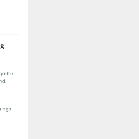
ng
gadto
nd.
a nga