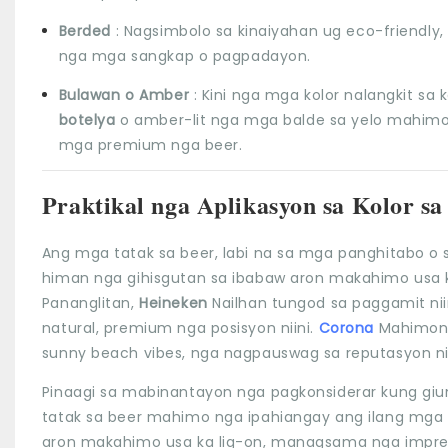
Berded
: Nagsimbolo sa kinaiyahan ug eco-friendly
nga mga sangkap o pagpadayon.
Bulawan o Amber
: Kini nga mga kolor nalangkit sa 
botelya
o amber-lit nga mga balde sa yelo mahimo
mga premium nga beer.
Praktikal nga Aplikasyon sa Kolor s
Ang mga tatak sa beer, labi na sa mga panghitabo o
himan nga gihisgutan sa ibabaw aron makahimo usa ka
Pananglitan,
Heineken
Nailhan tungod sa paggamit nii
natural, premium nga posisyon niini.
Corona
Mahimong
sunny beach vibes, nga nagpauswag sa reputasyon niin
Pinaagi sa mabinantayon nga pagkonsiderar kung gi
tatak sa beer mahimo nga ipahiangay ang ilang mga m
aron makahimo usa ka lig-on, managsama nga impre