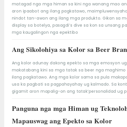
matagad nga mga himan sa kini nga wanang mao a
aron ipaabot ang ilang pagkatawo, maimpluwensya
nindot tan-awon ang ilang mga produkto. Gikan sa m
display sa botelya, pasagdi’s dive sa kon sa unsang 
mga kaugalingon nga epektibo
Ang Sikolohiya sa Kolor sa Beer Bra
Ang kolor adunay dakong epekto sa mga emosyon ug
makatabang kini sa mga tatak sa beer nga maghimo
ilang pagkatawo. Ang mga kolor sama sa pula maka
usa ka pagbati sa pagpahayahay ug kalmado. Sa kont
gigamit aron mapalig-on ang tatak’personalidad ug 
Panguna nga mga Himan ug Teknoloh
Mapauswag ang Epekto sa Kolor