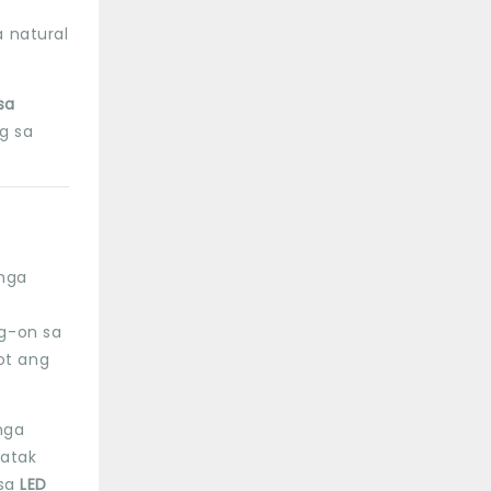
 natural
sa
g sa
 mga
ig-on sa
ot ang
mga
tatak
 sa
LED