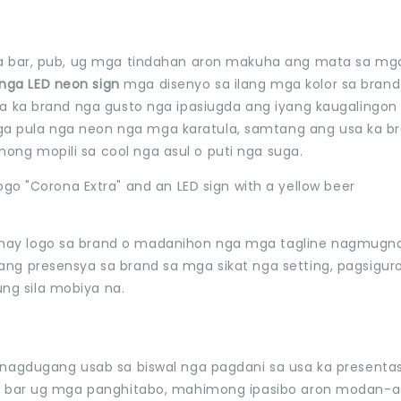
a bar, pub, ug mga tindahan aron makuha ang mata sa mg
nga LED neon sign
mga disenyo sa ilang mga kolor sa brand
a ka brand nga gusto nga ipasiugda ang iyang kaugalingon
 pula nga neon nga mga karatula, samtang ang usa ka b
g mopili sa cool nga asul o puti nga suga.
ay logo sa brand o madanihon nga mga tagline nagmugna
ng presensya sa brand sa mga sikat nga setting, pagsigur
g sila mobiya na.
nagdugang usab sa biswal nga pagdani sa usa ka presenta
ga bar ug mga panghitabo, mahimong ipasibo aron modan-a