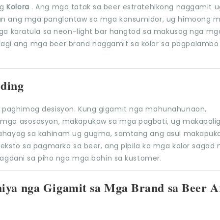
ng
Kolora
. Ang mga tatak sa beer estratehikong naggamit u
han ang mga panglantaw sa mga konsumidor, ug himoong 
ga karatula sa neon-light bar hangtod sa makusog nga mg
paagi ang mga beer brand naggamit sa kolor sa pagpalambo 
nding
 paghimog desisyon. Kung gigamit nga mahunahunaon,
 mga asosasyon, makapukaw sa mga pagbati, ug makapali
pahayag sa kahinam ug gugma, samtang ang asul makapuk
eksto sa pagmarka sa beer, ang pipila ka mga kolor sagad 
pagdani sa piho nga mga bahin sa kustomer.
iya nga Gigamit sa Mga Brand sa Beer A