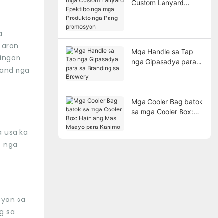
Custom Lanyard
Epektibo nga mga
Produkto nga Pang-
a
promosyon
 aron
Mga Handle sa Tap
 ingon
nga Gipasadya para
rand nga
sa Branding sa
Brewery
Mga Cooler Bag batok
sa mga Cooler Box:
Hain ang Mas Maayo
 usa ka
para Kanimo
o nga
syon sa
g sa