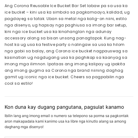
Ang Corona Reusable Ice Bucket Bar Set labaw pa sa usa ka
ice bucket – kini usa ka simbolo sa pagkamaayo, kalidad, ug
pagdayeg sa tatak. Uban sa metal nga kalig-on niini, estilo
nga disenyo, ug hapsay nga paghiusa sa imong bar setup,
kini nga ice bucket usa ka kinahanglan nga adunay
accessory alang sa bisan unsang panagtapok. Kung nag-
host ka ug usa ka festive party o nalingaw sa usa ka hilom
nga gabii sa balay, ang Corona ice bucket nagpauswag sa
kasinatian ug nagdugang usa ka paghikap sa kaanyag sa
imong mga ilimnon. Ipataas ang imong kalipay ug ipakita
ang imong gugma sa Corona nga brand niining daghag
gamit ug iconic nga ice bucket. Cheers sa pagpabilin nga
cool sa estilo!
Kon duna kay dugang pangutana, pagsulat kanamo
Ibilin lang ang imong email o numero sa telepono sa porma sa pagkontak
aron makapadala kami kanimo usa ka libre nga kinutlo alang sa among
daghang mga disenyo!