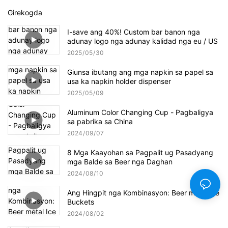
Girekogda
I-save ang 40%! Custom bar banon nga
adunay logo nga adunay kalidad nga eu / US
2025
05
30
Giunsa ibutang ang mga napkin sa papel sa
usa ka napkin holder dispenser
2025
05
09
Aluminum Color Changing Cup - Pagbaligya
sa pabrika sa China
2024
09
07
8 Mga Kaayohan sa Pagpalit ug Pasadyang
mga Balde sa Beer nga Daghan
2024
08
10
Ang Hingpit nga Kombinasyon: Beer metal Ice
Buckets
2024
08
02