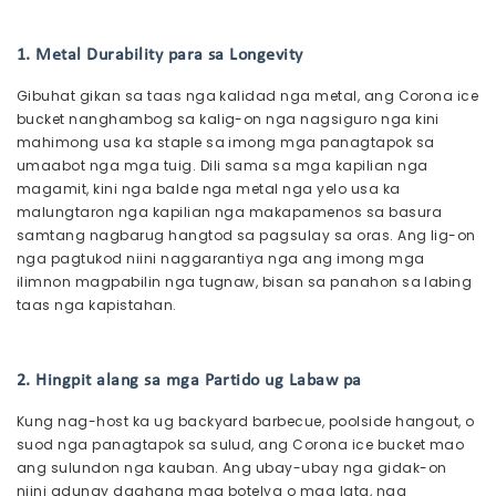
1. Metal Durability para sa Longevity
Gibuhat gikan sa taas nga kalidad nga metal, ang Corona ice
bucket nanghambog sa kalig-on nga nagsiguro nga kini
mahimong usa ka staple sa imong mga panagtapok sa
umaabot nga mga tuig. Dili sama sa mga kapilian nga
magamit, kini nga balde nga metal nga yelo usa ka
malungtaron nga kapilian nga makapamenos sa basura
samtang nagbarug hangtod sa pagsulay sa oras. Ang lig-on
nga pagtukod niini naggarantiya nga ang imong mga
ilimnon magpabilin nga tugnaw, bisan sa panahon sa labing
taas nga kapistahan.
2. Hingpit alang sa mga Partido ug Labaw pa
Kung nag-host ka ug backyard barbecue, poolside hangout, o
suod nga panagtapok sa sulud, ang Corona ice bucket mao
ang sulundon nga kauban. Ang ubay-ubay nga gidak-on
niini adunay daghang mga botelya o mga lata, nga