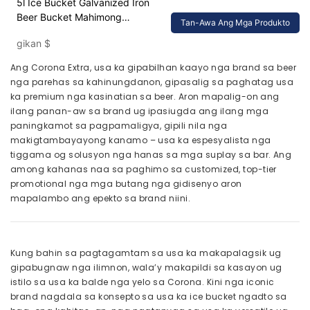
5l Ice Bucket Galvanized Iron
Beer Bucket Mahimong
Tan-Awa Ang Mga Produkto
Customized Logo
gikan
$
Ang Corona Extra, usa ka gipabilhan kaayo nga brand sa beer
nga parehas sa kahinungdanon, gipasalig sa paghatag usa
ka premium nga kasinatian sa beer. Aron mapalig-on ang
ilang panan-aw sa brand ug ipasiugda ang ilang mga
paningkamot sa pagpamaligya, gipili nila nga
makigtambayayong kanamo – usa ka espesyalista nga
tiggama og solusyon nga hanas sa mga suplay sa bar. Ang
among kahanas naa sa paghimo sa customized, top-tier
promotional nga mga butang nga gidisenyo aron
mapalambo ang epekto sa brand niini.
Kung bahin sa pagtagamtam sa usa ka makapalagsik ug
gipabugnaw nga ilimnon, wala’y makapildi sa kasayon ​​ug
istilo sa usa ka balde nga yelo sa Corona. Kini nga iconic
brand nagdala sa konsepto sa usa ka ice bucket ngadto sa