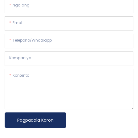
Ngalang
Emal
Telepono/whatsapp
Kompaniya
Kontento
Pagpadala Karon