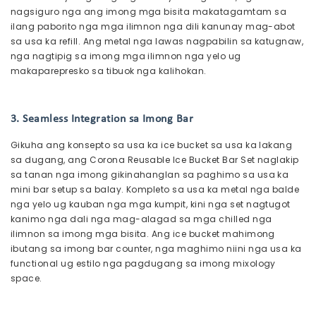
nagsiguro nga ang imong mga bisita makatagamtam sa
ilang paborito nga mga ilimnon nga dili kanunay mag-abot
sa usa ka refill. Ang metal nga lawas nagpabilin sa katugnaw,
nga nagtipig sa imong mga ilimnon nga yelo ug
makaparepresko sa tibuok nga kalihokan.
3. Seamless Integration sa Imong Bar
Gikuha ang konsepto sa usa ka ice bucket sa usa ka lakang
sa dugang, ang Corona Reusable Ice Bucket Bar Set naglakip
sa tanan nga imong gikinahanglan sa paghimo sa usa ka
mini bar setup sa balay. Kompleto sa usa ka metal nga balde
nga yelo ug kauban nga mga kumpit, kini nga set nagtugot
kanimo nga dali nga mag-alagad sa mga chilled nga
ilimnon sa imong mga bisita. Ang ice bucket mahimong
ibutang sa imong bar counter, nga maghimo niini nga usa ka
functional ug estilo nga pagdugang sa imong mixology
space.