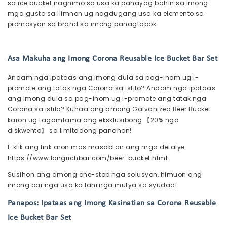
sa ice bucket naghimo sa usa ka pahayag bahin sa imong
mga gusto sa ilimnon ug nagdugang usa ka elemento sa
promosyon sa brand sa imong panagtapok.
Asa Makuha ang Imong Corona Reusable Ice Bucket Bar Set
Andam nga ipataas ang imong dula sa pag-inom ug i-
promote ang tatak nga Corona sa istilo? Andam nga ipataas
ang imong dula sa pag-inom ug i-promote ang tatak nga
Corona sa istilo? Kuhaa ang among Galvanized Beer Bucket
karon ug tagamtama ang eksklusibong 【20% nga
diskwento】 sa limitadong panahon!
I-klik ang link aron mas masabtan ang mga detalye:
https://www.longrichbar.com/beer-bucket.html
Susihon ang among one-stop nga solusyon, himuon ang
imong bar nga usa ka lahi nga mutya sa syudad!
Panapos: Ipataas ang Imong Kasinatian sa Corona Reusable
Ice Bucket Bar Set