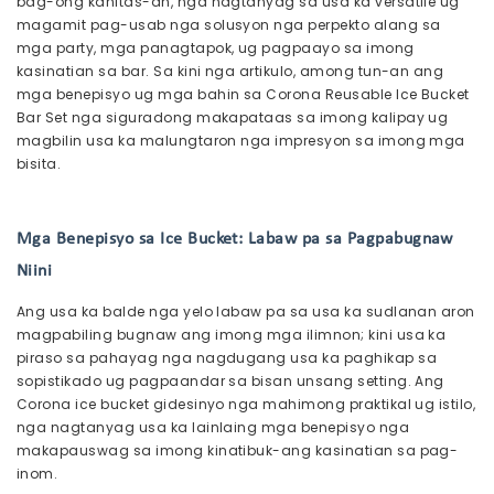
bag-ong kahitas-an, nga nagtanyag sa usa ka versatile ug
magamit pag-usab nga solusyon nga perpekto alang sa
mga party, mga panagtapok, ug pagpaayo sa imong
kasinatian sa bar. Sa kini nga artikulo, among tun-an ang
mga benepisyo ug mga bahin sa Corona Reusable Ice Bucket
Bar Set nga siguradong makapataas sa imong kalipay ug
magbilin usa ka malungtaron nga impresyon sa imong mga
bisita.
Mga Benepisyo sa Ice Bucket: Labaw pa sa Pagpabugnaw
Niini
Ang usa ka balde nga yelo labaw pa sa usa ka sudlanan aron
magpabiling bugnaw ang imong mga ilimnon; kini usa ka
piraso sa pahayag nga nagdugang usa ka paghikap sa
sopistikado ug pagpaandar sa bisan unsang setting. Ang
Corona ice bucket gidesinyo nga mahimong praktikal ug istilo,
nga nagtanyag usa ka lainlaing mga benepisyo nga
makapauswag sa imong kinatibuk-ang kasinatian sa pag-
inom.