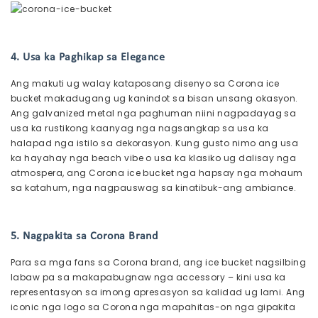
4. Usa ka Paghikap sa Elegance
Ang makuti ug walay kataposang disenyo sa Corona ice
bucket makadugang ug kanindot sa bisan unsang okasyon.
Ang galvanized metal nga paghuman niini nagpadayag sa
usa ka rustikong kaanyag nga nagsangkap sa usa ka
halapad nga istilo sa dekorasyon. Kung gusto nimo ang usa
ka hayahay nga beach vibe o usa ka klasiko ug dalisay nga
atmospera, ang Corona ice bucket nga hapsay nga mohaum
sa katahum, nga nagpauswag sa kinatibuk-ang ambiance.
5. Nagpakita sa Corona Brand
Para sa mga fans sa Corona brand, ang ice bucket nagsilbing
labaw pa sa makapabugnaw nga accessory – kini usa ka
representasyon sa imong apresasyon sa kalidad ug lami. Ang
iconic nga logo sa Corona nga mapahitas-on nga gipakita