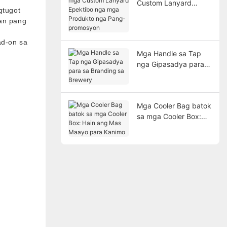
Custom Lanyard
gtugot
Epektibo nga mga
ban pang
Produkto nga Pang-
promosyon
ad-on sa
Mga Handle sa Tap
nga Gipasadya para
sa Branding sa
Brewery
Mga Cooler Bag batok
sa mga Cooler Box:
Hain ang Mas Maayo
para Kanimo