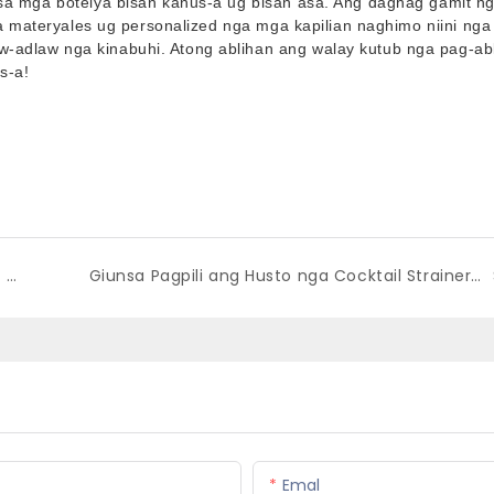
 sa mga botelya bisan kanus-a ug bisan asa. Ang daghag gamit n
ga materyales ug personalized nga mga kapilian naghimo niini nga
adlaw nga kinabuhi. Atong ablihan ang walay kutub nga pag-abl
s-a!
Mga Dispenser sa Metal Napkin: Ang Hingpit nga Kombinasyon sa Estilo ug Kalihokan
Giunsa Pagpili ang Husto nga Cocktail Strainer : Kuhaa ang Hingpit nga Pagbubo Matag Panahon
Emal