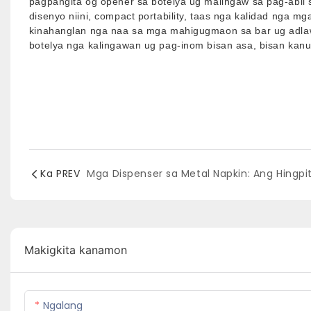
pagpangita og opener sa botelya ug malingaw sa pag-abli
disenyo niini, compact portability, taas nga kalidad nga m
kinahanglan nga naa sa mga mahigugmaon sa bar ug adlaw-
botelya nga kalingawan ug pag-inom bisan asa, bisan kanu
Ka PREV
Makigkita kanamon
Ngalang