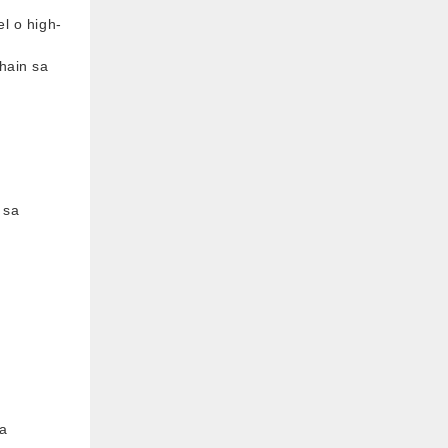
l o high-
hain sa
 sa
sa