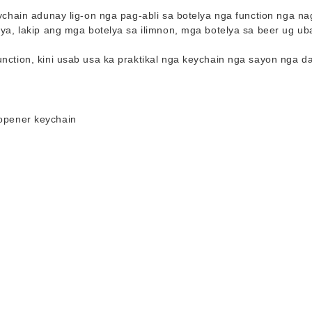
eychain adunay lig-on nga pag-abli sa botelya nga function nga na
elya, lakip ang mga botelya sa ilimnon, mga botelya sa beer ug u
nction, kini usab usa ka praktikal nga keychain nga sayon ​​nga d
.