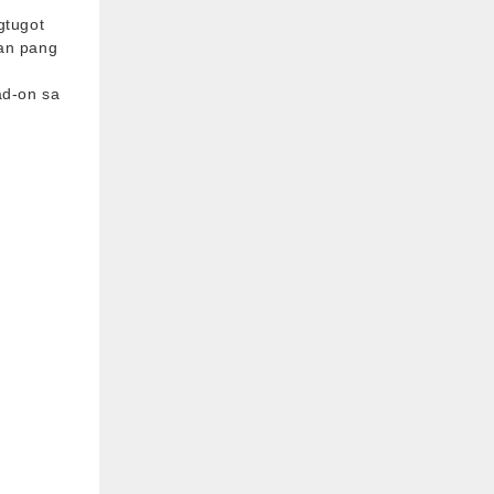
gtugot
ban pang
ad-on sa