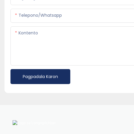
Telepono/whatsapp
Kontento
Pagpadala Karon