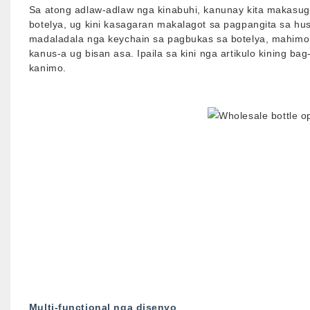
Sa atong adlaw-adlaw nga kinabuhi, kanunay kita makasug
botelya, ug kini kasagaran makalagot sa pagpangita sa h
madaladala nga keychain sa pagbukas sa botelya, mahimo
kanus-a ug bisan asa. Ipaila sa kini nga artikulo kining bag
kanimo.
Multi-functional nga disenyo