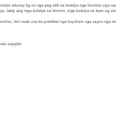
eychain adunay lig-on nga pag-abli sa botelya nga function nga na
elya, lakip ang mga botelya sa ilimnon, mga botelya sa beer ug u
nction, kini usab usa ka praktikal nga keychain nga sayon ​​nga d
.