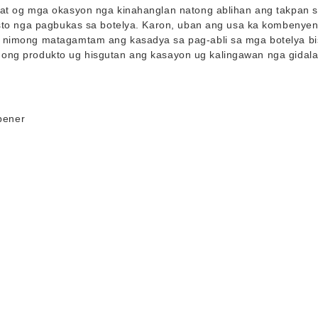
at og mga okasyon nga kinahanglan natong ablihan ang takpan s
usto nga pagbukas sa botelya. Karon, uban ang usa ka kombenyen
 nimong matagamtam ang kasadya sa pag-abli sa mga botelya b
-ong produkto ug hisgutan ang kasayon ​​​​ug kalingawan nga gidala 