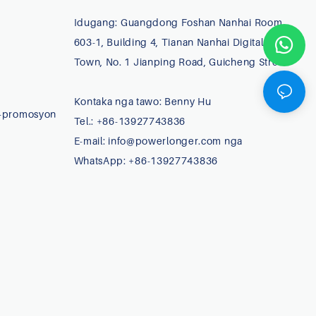
Idugang: Guangdong Foshan Nanhai Room
603-1, Building 4, Tianan Nanhai Digital New
Town, No. 1 Jianping Road, Guicheng Street
Kontaka nga tawo: Benny Hu
-promosyon
Tel.: +86-13927743836
E-mail:
info@powerlonger.com nga
WhatsApp: +86-13927743836