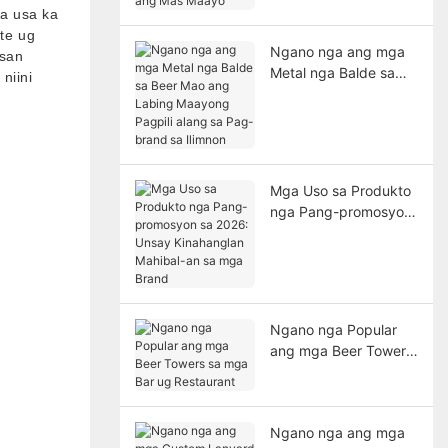
Maayo
a usa ka
te ug
Ngano nga ang mga
isan
Metal nga Balde sa
niini
Beer Mao ang Labing
Maayong Pagpili
alang sa Pag-brand
sa Ilimnon
Mga Uso sa Produkto
nga Pang-promosyon
sa 2026: Unsay
Kinahanglan Mahibal-
an sa mga Brand
Ngano nga Popular
ang mga Beer Towers
sa mga Bar ug
Restaurant
Ngano nga ang mga