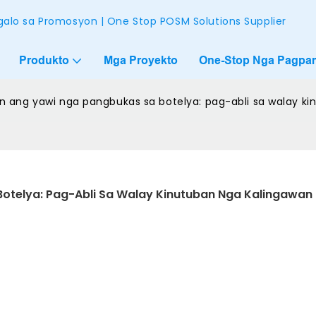
alo sa Promosyon | One Stop POSM Solutions Supplier
Produkto
Mga Proyekto
One-Stop Nga Pagpam
 ang yawi nga pangbukas sa botelya: pag-abli sa walay kin
telya: Pag-Abli Sa Walay Kinutuban Nga Kalingawan 