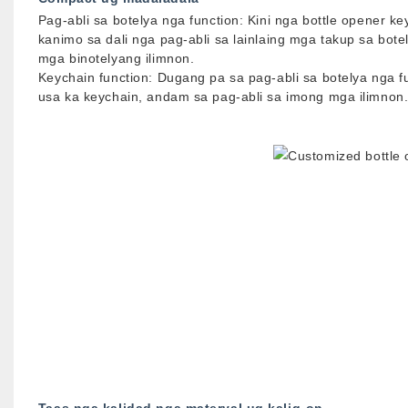
Pag-abli sa botelya nga function: Kini nga bottle opener k
kanimo sa dali nga pag-abli sa lainlaing mga takup sa bot
mga binotelyang ilimnon.
Keychain function: Dugang pa sa pag-abli sa botelya nga fu
usa ka keychain, andam sa pag-abli sa imong mga ilimnon
Taas nga kalidad nga materyal ug kalig-on