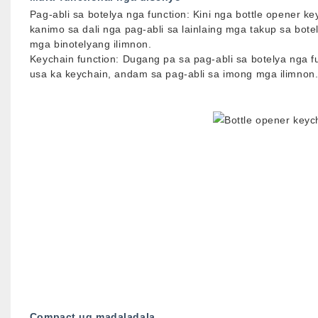
Pag-abli sa botelya nga function: Kini nga bottle opener k
kanimo sa dali nga pag-abli sa lainlaing mga takup sa bot
mga binotelyang ilimnon.
Keychain function: Dugang pa sa pag-abli sa botelya nga fu
usa ka keychain, andam sa pag-abli sa imong mga ilimnon
Compact ug madaladala