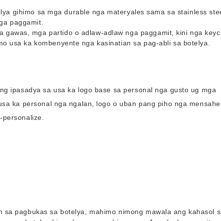
elya gihimo sa mga durable nga materyales sama sa stainless stee
nga paggamit.
awas, mga partido o adlaw-adlaw nga paggamit, kini nga keyc
 usa ka kombenyente nga kasinatian sa pag-abli sa botelya.
ng ipasadya sa usa ka logo base sa personal nga gusto ug mga
usa ka personal nga ngalan, logo o uban pang piho nga mensahe
-personalize.
n sa pagbukas sa botelya, mahimo nimong mawala ang kahasol 