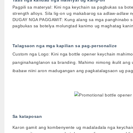
Pagpili sa materyal: Kini nga keychain sa pagbukas sa bot
strength alloys. Sila lig-on ug makabarog sa adlaw-adlaw 
DUGAY NGA PAGGAMIT: Kung alang sa mga panghinabo sa g
pagbukas sa botelya molungtad kanimo ug maghatag kanimo
Talagsaon nga mga kapilian sa pag-personalize
Custom nga Logo: Kini nga bottle opener keychain mahimo
panginahanglanon sa branding. Mahimo nimong ikulit ang 
ibabaw niini aron madugangan ang pagkatalagsaon ug pag
Sa kataposan
Karon gamit ang kombenyente ug madaladala nga keychai