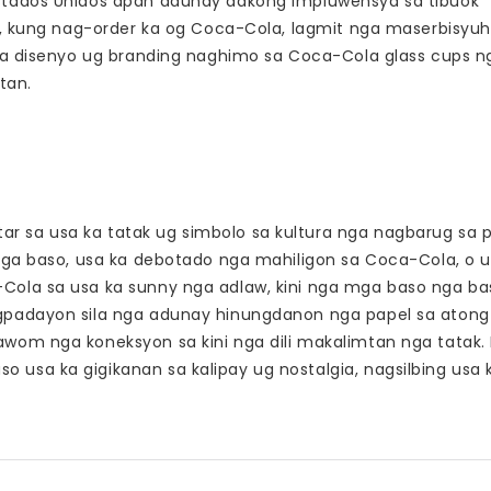
stados Unidos apan adunay dakong impluwensya sa tibuok
an, kung nag-order ka og Coca-Cola, lagmit nga maserbisyuh
 sa disenyo ug branding naghimo sa Coca-Cola glass cups n
tan.
 sa usa ka tatak ug simbolo sa kultura nga nagbarug sa 
 nga baso, usa ka debotado nga mahiligon sa Coca-Cola, o 
Cola sa usa ka sunny nga adlaw, kini nga mga baso nga ba
agpadayon sila nga adunay hinungdanon nga papel sa atong
wom nga koneksyon sa kini nga dili makalimtan nga tatak. 
usa ka gigikanan sa kalipay ug nostalgia, nagsilbing usa 