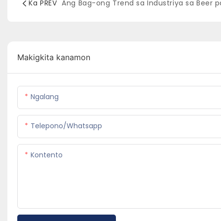
Ka PREV
Makigkita kanamon
Ngalang
Telepono/whatsapp
Kontento