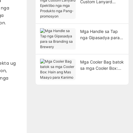
a
Custom Lanyard
 nga
Epektibo nga mga
Produkto nga Pang-
ga
promosyon
on.
Mga Handle sa Tap
nga Gipasadya para
sa Branding sa
Brewery
Mga Cooler Bag batok
ekta ug
sa mga Cooler Box:
yon,
Hain ang Mas Maayo
 nga
para Kanimo