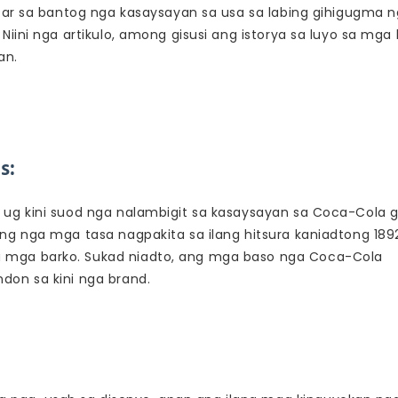
ntar sa bantog nga kasaysayan sa usa sa labing gihigugma 
iini nga artikulo, among gisusi ang istorya sa luyo sa mga
an.
s:
ug kini suod nga nalambigit sa kasaysayan sa Coca-Cola g
ng nga mga tasa nagpakita sa ilang hitsura kaniadtong 189
 mga barko. Sukad niadto, ang mga baso nga Coca-Cola
don sa kini nga brand.