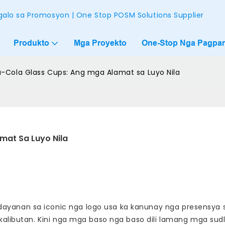
alo sa Promosyon | One Stop POSM Solutions Supplier
Produkto
Mga Proyekto
One-Stop Nga Pagpam
-Cola Glass Cups: Ang mga Alamat sa Luyo Nila
mat Sa Luyo Nila
ayanan sa iconic nga logo usa ka kanunay nga presensya
 kalibutan. Kini nga mga baso nga baso dili lamang mga sud