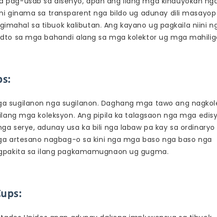
 pag-usab sa disenyo, apan ang ilang mga kinauyokan ng
i ginama sa transparent nga bildo ug adunay dili masayop
gimahal sa tibuok kalibutan. Ang kayano ug pagkaila niini n
dto sa mga bahandi alang sa mga kolektor ug mga mahilig
s:
a sugilanon nga sugilanon. Daghang mga tawo ang nagkol
lang mga koleksyon. Ang pipila ka talagsaon nga mga edis
 serye, adunay usa ka bili nga labaw pa kay sa ordinaryo
mga artesano nagbag-o sa kini nga mga baso nga baso nga
agpakita sa ilang pagkamamugnaon ug gugma.
Cups: