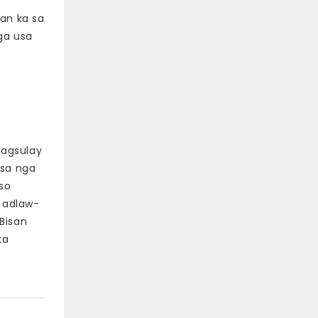
an ka sa
ga usa
pagsulay
usa nga
so
 adlaw-
Bisan
ka