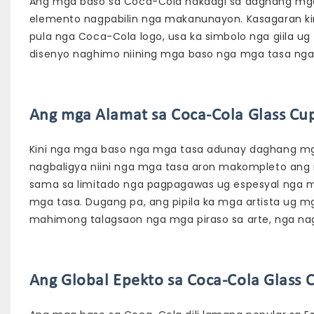
Ang mga baso sa Coca-Cola nakaagi sa daghang mga
elemento nagpabilin nga makanunayon. Kasagaran kin
pula nga Coca-Cola logo, usa ka simbolo nga giila ug 
disenyo naghimo niining mga baso nga mga tasa nga
Ang mga Alamat sa Coca-Cola Glass Cup
Kini nga mga baso nga mga tasa adunay daghang mg
nagbaligya niini nga mga tasa aron makompleto ang i
sama sa limitado nga pagpagawas ug espesyal nga mga
mga tasa. Dugang pa, ang pipila ka mga artista ug 
mahimong talagsaon nga mga piraso sa arte, nga n
Ang Global Epekto sa Coca-Cola Glass 