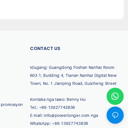
CONTACT US
Idugang: Guangdong Foshan Nanhai Room
603-1, Building 4, Tianan Nanhai Digital New
Town, No. 1 Jianping Road, Guicheng Street
Kontaka nga tawo: Benny Hu
-promosyon
Tel.: +86-13927743836
E-mail:
info@powerlonger.com nga
WhatsApp: +86-13927743836