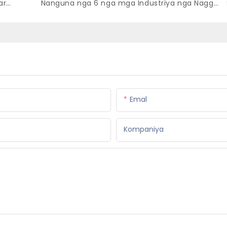
Ang Bag-ong Trend sa Industriya sa Beer para sa 2023
Nanguna nga 6 nga mga Industriya nga Naggamit sa Mga Balde sa Beer: Usa ka Lapad nga Mga Aplikasyon sa Scenario
Emal
Kompaniya