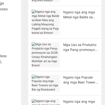
Maayo
nga
 baso
Ngano nga ang mga
Metal nga Balde sa
Beer Mao ang Labing
Maayong Pagpili
alang sa Pag-brand
sa Ilimnon
Mga Uso sa Produkto
nga Pang-promosyon
sa 2026: Unsay
lass
Kinahanglan Mahibal-
2,
an sa mga Brand
Ngano nga Popular
ang mga Beer Towers
sa mga Bar ug
Restaurant
Ngano nga ang mga