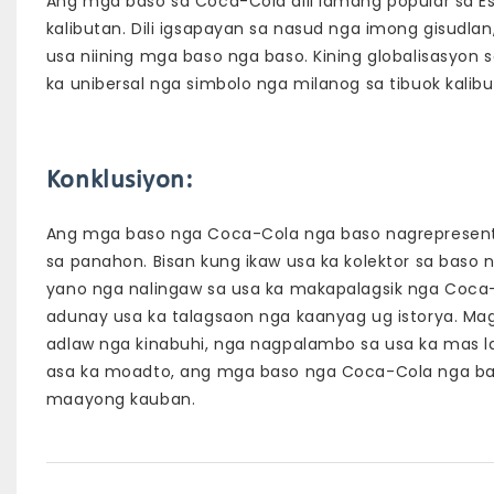
Ang mga baso sa Coca-Cola dili lamang popular sa E
kalibutan. Dili igsapayan sa nasud nga imong gisudl
usa niining mga baso nga baso. Kining globalisasyon
ka unibersal nga simbolo nga milanog sa tibuok kalibu
Konklusiyon:
Ang mga baso nga Coca-Cola nga baso nagrepresentar
sa panahon. Bisan kung ikaw usa ka kolektor sa baso
yano nga nalingaw sa usa ka makapalagsik nga Coca-
adunay usa ka talagsaon nga kaanyag ug istorya. M
adlaw nga kinabuhi, nga nagpalambo sa usa ka mas la
asa ka moadto, ang mga baso nga Coca-Cola nga baso 
maayong kauban.