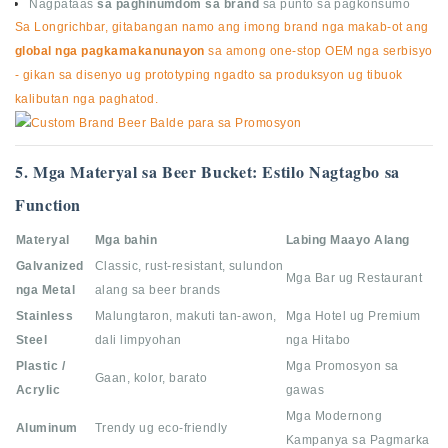
Nagpataas
sa paghinumdom sa brand
sa punto sa pagkonsumo
Sa Longrichbar, gitabangan namo ang imong brand nga makab-ot ang
global nga pagkamakanunayon
sa among one-stop OEM nga serbisyo
- gikan sa disenyo ug prototyping ngadto sa produksyon ug tibuok
kalibutan nga paghatod.
5. Mga Materyal sa Beer Bucket: Estilo Nagtagbo sa
Function
Materyal
Mga bahin
Labing Maayo Alang
Galvanized
Classic, rust-resistant, sulundon
Mga Bar ug Restaurant
nga Metal
alang sa beer brands
Stainless
Malungtaron, makuti tan-awon,
Mga Hotel ug Premium
Steel
dali limpyohan
nga Hitabo
Plastic /
Mga Promosyon sa
Gaan, kolor, barato
Acrylic
gawas
Mga Modernong
Aluminum
Trendy ug eco-friendly
Kampanya sa Pagmarka