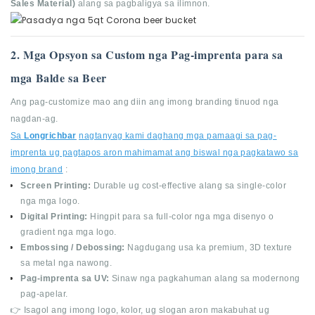
Sales Material)
alang sa pagbaligya sa ilimnon.
2. Mga Opsyon sa Custom nga Pag-imprenta para sa
mga Balde sa Beer
Ang pag-customize mao ang diin ang imong branding tinuod nga
nagdan-ag.
Sa
Longrichbar
nagtanyag kami daghang mga pamaagi sa pag-
imprenta ug pagtapos aron mahimamat ang biswal nga pagkatawo sa
imong brand
:
Screen Printing:
Durable ug cost-effective alang sa single-color
nga mga logo.
Digital Printing:
Hingpit para sa full-color nga mga disenyo o
gradient nga mga logo.
Embossing / Debossing:
Nagdugang usa ka premium, 3D texture
sa metal nga nawong.
Pag-imprenta sa UV:
Sinaw nga pagkahuman alang sa modernong
pag-apelar.
👉 Isagol ang imong logo, kolor, ug slogan aron makabuhat ug