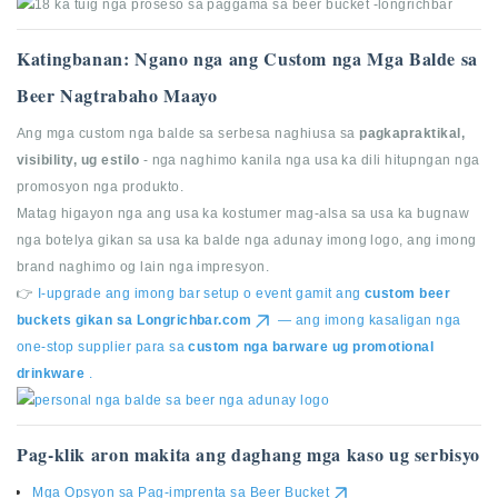
Katingbanan: Ngano nga ang Custom nga Mga Balde sa
Beer Nagtrabaho Maayo
Ang mga custom nga balde sa serbesa naghiusa sa
pagkapraktikal,
visibility, ug estilo
- nga naghimo kanila nga usa ka dili hitupngan nga
promosyon nga produkto.
Matag higayon nga ang usa ka kostumer mag-alsa sa usa ka bugnaw
nga botelya gikan sa usa ka balde nga adunay imong logo, ang imong
brand naghimo og lain nga impresyon.
👉
I-upgrade ang imong bar setup o event gamit ang
custom beer
buckets gikan sa
Longrichbar.com
— ang imong kasaligan nga
one-stop supplier para sa
custom nga barware ug promotional
drinkware
.
Pag-klik aron makita ang daghang mga kaso ug serbisyo
Mga Opsyon sa Pag-imprenta sa Beer Bucket