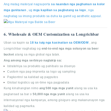
Ang matag materyal nagsuporta
sa naandan nga paghuman sa kolor
mga gunitanan
, ug
mga kapilian sa pagbutang sa logo
, nga
naghatag sa imong produkto sa duha ka gamit ug aesthetic appeal.
6. Wholesale & OEM Customization sa Longrichbar
Uban sa kapin sa
18 ka tuig nga kasinatian sa OEM/ODM
, ang
Longrichbar naghatag og
end-to-end nga mga solusyon sa beer
bucket
alang sa mga global nga tatak.
Ang among mga serbisyo naglakip sa:
Istratehiya sa produkto ug pahibalo sa disenyo
Custom nga pag-imprenta sa logo ug sampling
Pagkontrol sa kalidad ug pagputos
Global logistics ug on-time nga pagpadala
Kung kinahanglan nimo
ang 500 nga mga yunit
alang sa usa ka
paglansad sa bar o
50,000 nga mga yunit
alang sa usa ka
internasyonal nga kampanya, among gisiguro ang makanunayon nga
kalidad ug pagmarka.