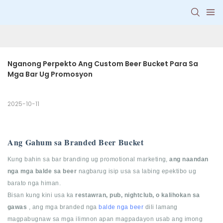
Nganong Perpekto Ang Custom Beer Bucket Para Sa 
Mga Bar Ug Promosyon
2025-10-11
Ang Gahum sa Branded Beer Bucket
Kung bahin sa bar branding ug promotional marketing,
ang naandan
nga mga balde sa beer
nagbarug isip usa sa labing epektibo ug
barato nga himan.
Bisan kung kini usa ka
restawran, pub, nightclub, o kalihokan sa
gawas
, ang mga branded nga
balde nga beer
dili lamang
magpabugnaw sa mga ilimnon apan magpadayon usab ang imong