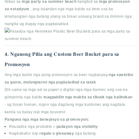
Gikan sa
mga party sa summer beach
hangtod sa
mga promosyon
sa estadyum
, ang naandan nga mga balde sa beer usa ka
kinahanglan nga butang alang sa bisan unsang brand sa ilimnon nga
nangita ug dugay nga pagkaladlad.
4. Nganong Pilia ang Custom Beer Bucket para sa
Promosyon
Ang mga balde nga pang-promosyon sa beer nagtanyag
nga epektibo
sa gasto, malungtaron nga pagkaladlad sa tatak
.
Dili sama sa mga ad sa papel o digital nga mga banner, ang usa ka
giimprinta nga balde
magpabilin nga makita sa tibuok nga kalihokan
- ug bisan human, ingon nga daghang mga kustomer ang nagdala
kanila sa balay isip mga souvenir.
Panguna nga mga benepisyo sa promosyon:
Reusable nga produkto =
padayon nga visibility
Nagtrabaho isip
regalo o giveaway
nga butang