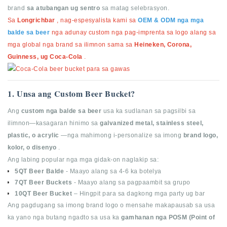
brand
sa atubangan ug sentro
sa matag selebrasyon.
Sa
Longrichbar
, nag-espesyalista kami sa
OEM & ODM nga mga
balde sa beer
nga adunay custom nga pag-imprenta sa logo alang sa
mga global nga brand sa ilimnon sama sa
Heineken, Corona,
Guinness, ug Coca-Cola
.
1. Unsa ang Custom Beer Bucket?
Ang
custom nga balde sa beer
usa ka sudlanan sa pagsilbi sa
ilimnon—kasagaran hinimo sa
galvanized metal, stainless steel,
plastic, o acrylic
—nga mahimong i-personalize sa imong
brand logo,
kolor, o disenyo
.
Ang labing popular nga mga gidak-on naglakip sa:
5QT Beer Balde
- Maayo alang sa 4-6 ka botelya
7QT Beer Buckets
- Maayo alang sa pagpaambit sa grupo
10QT Beer Bucket
– Hingpit para sa dagkong mga party ug bar
Ang pagdugang sa imong brand logo o mensahe makapausab sa usa
ka yano nga butang ngadto sa usa ka
gamhanan nga POSM (Point of