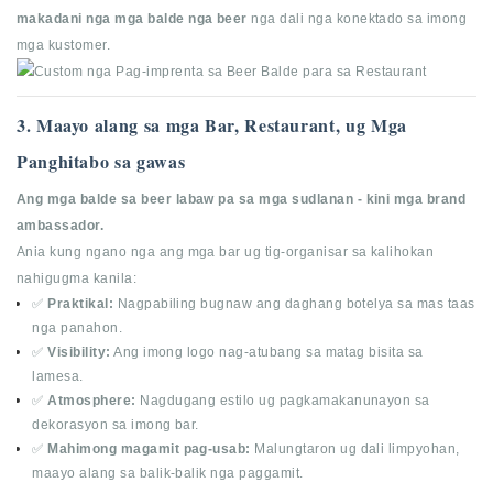
makadani nga mga balde nga beer
nga dali nga konektado sa imong
mga kustomer.
3. Maayo alang sa mga Bar, Restaurant, ug Mga
Panghitabo sa gawas
Ang mga balde sa beer labaw pa sa mga sudlanan - kini mga brand
ambassador.
Ania kung ngano nga ang mga bar ug tig-organisar sa kalihokan
nahigugma kanila:
✅
Praktikal:
Nagpabiling bugnaw ang daghang botelya sa mas taas
nga panahon.
✅
Visibility:
Ang imong logo nag-atubang sa matag bisita sa
lamesa.
✅
Atmosphere:
Nagdugang estilo ug pagkamakanunayon sa
dekorasyon sa imong bar.
✅
Mahimong magamit pag-usab:
Malungtaron ug dali limpyohan,
maayo alang sa balik-balik nga paggamit.