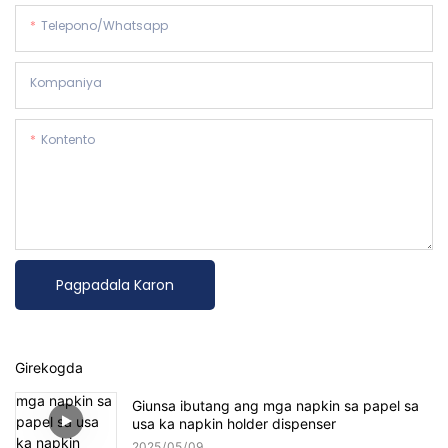
Telepono/whatsapp
Kompaniya
Kontento
Pagpadala Karon
Girekogda
Giunsa ibutang ang mga napkin sa papel sa
usa ka napkin holder dispenser
2025
05
09