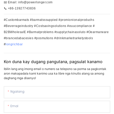
📧 Email: info@powerlonger.com
📞 +86-13927743836
#Custombarmats #barmatsssuppied #promionionalproduchs
#Beverrageindustry #Costsavingsolutions #euucompliance
#
B2BWholesalE #Barmatproblems #supplychainasoluto
#Oearmarware
#brancedabacesies #posmutions #drinkmarketrarketystools
#
longrichbar
Kon duna kay dugang pangutana, pagsulat kanamo
Ibilin lang ang imong email o numero sa telepono sa porma sa pagkontak
aron makapadala kami kanimo usa ka libre nga kinutlo alang sa among
daghang mga disenyo!
Ngalang
Emal