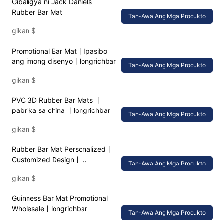
Gibaligya ni Jack Daniels
Rubber Bar Mat
Tan-Awa Ang Mga Produkto
gikan
$
Promotional Bar Mat丨Ipasibo
ang imong disenyo丨longrichbar
Tan-Awa Ang Mga Produkto
gikan
$
PVC 3D Rubber Bar Mats 丨
pabrika sa china 丨longrichbar
Tan-Awa Ang Mga Produkto
gikan
$
Rubber Bar Mat Personalized丨
Customized Design丨
Tan-Awa Ang Mga Produkto
longrichbar
gikan
$
Guinness Bar Mat Promotional
Wholesale丨longrichbar
Tan-Awa Ang Mga Produkto