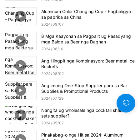
Aluminum Color Changing Cup - Pagbaligya
sa pabrika sa China
2024
09
07
8 Mga Kaayohan sa Pagpalit ug Pasadyang
mga Balde sa Beer nga Daghan
2024
08
10
Ang Hingpit nga Kombinasyon: Beer metal Ice
Buckets
2024
08
02
Ang imong One-Stop Supplier para sa Bar
Supplies & Promotional Products
2024
07
29
Nangita ug wholesale nga cocktail shaker
sets supplier?
2024
05
07
Pinakabag-o nga Hit sa 2024: Aluminum