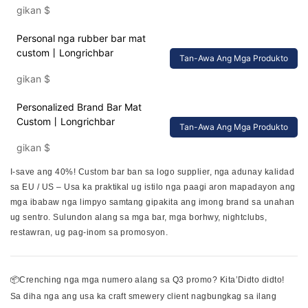
gikan
$
Personal nga rubber bar mat
custom丨Longrichbar
Tan-Awa Ang Mga Produkto
gikan
$
Personalized Brand Bar Mat
Custom丨Longrichbar
Tan-Awa Ang Mga Produkto
gikan
$
I-save ang 40%! Custom bar ban sa logo supplier, nga adunay kalidad
sa EU / US – Usa ka praktikal ug istilo nga paagi aron mapadayon ang
mga ibabaw nga limpyo samtang gipakita ang imong brand sa unahan
ug sentro. Sulundon alang sa mga bar, mga borhwy, nightclubs,
restawran, ug pag-inom sa promosyon.
📦Crenching nga mga numero alang sa Q3 promo? Kita’Didto didto!
Sa diha nga ang usa ka craft smewery client nagbungkag sa ilang