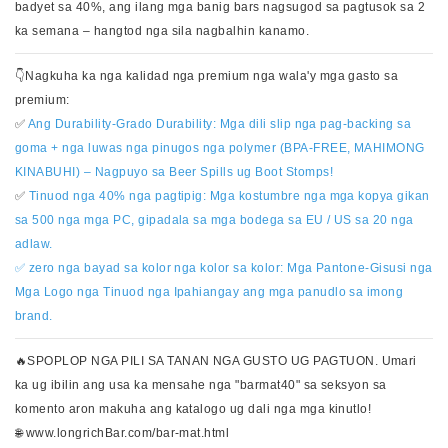
badyet sa 40%, ang ilang mga banig bars nagsugod sa pagtusok sa 2
ka semana – hangtod nga sila nagbalhin kanamo.
👇Nagkuha ka nga kalidad nga premium nga wala'y mga gasto sa
premium:
✅
Ang Durability-Grado Durability: Mga dili slip nga pag-backing sa
goma + nga luwas nga pinugos nga polymer (BPA-FREE, MAHIMONG
KINABUHI) – Nagpuyo sa Beer Spills ug Boot Stomps!
✅
Tinuod nga 40% nga pagtipig: Mga kostumbre nga mga kopya gikan
sa 500 nga mga PC, gipadala sa mga bodega sa EU / US sa 20 nga
adlaw.
✅ zero nga bayad sa kolor nga kolor sa kolor: Mga Pantone-Gisusi nga
Mga Logo nga Tinuod nga Ipahiangay ang mga panudlo sa imong
brand.
🔥SPOPLOP NGA PILI SA TANAN NGA GUSTO UG PAGTUON. Umari
ka ug ibilin ang usa ka mensahe nga "barmat40" sa seksyon sa
komento aron makuha ang katalogo ug dali nga mga kinutlo!
🌐
www.longrichBar.com/bar-mat.html