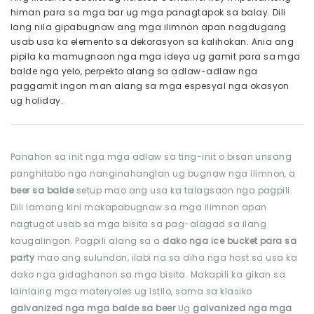
himan para sa mga bar ug mga panagtapok sa balay. Dili
lang nila gipabugnaw ang mga ilimnon apan nagdugang
usab usa ka elemento sa dekorasyon sa kalihokan. Ania ang
pipila ka mamugnaon nga mga ideya ug gamit para sa mga
balde nga yelo, perpekto alang sa adlaw-adlaw nga
paggamit ingon man alang sa mga espesyal nga okasyon
ug holiday.
Panahon sa init nga mga adlaw sa ting-init o bisan unsang
panghitabo nga nanginahanglan ug bugnaw nga ilimnon, a
beer sa balde
setup mao ang usa ka talagsaon nga pagpili.
Dili lamang kini makapabugnaw sa mga ilimnon apan
nagtugot usab sa mga bisita sa pag-alagad sa ilang
kaugalingon. Pagpili alang sa a
dako nga ice bucket para sa
party
mao ang sulundon, ilabi na sa diha nga host sa usa ka
dako nga gidaghanon sa mga bisita. Makapili ka gikan sa
lainlaing mga materyales ug istilo, sama sa klasiko
galvanized nga mga balde sa beer
Ug
galvanized nga mga