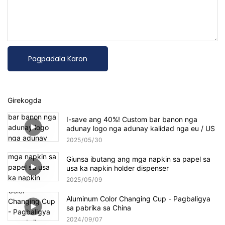
Pagpadala Karon
Girekogda
I-save ang 40%! Custom bar banon nga
adunay logo nga adunay kalidad nga eu / US
2025
05
30
Giunsa ibutang ang mga napkin sa papel sa
usa ka napkin holder dispenser
2025
05
09
Aluminum Color Changing Cup - Pagbaligya
sa pabrika sa China
2024
09
07