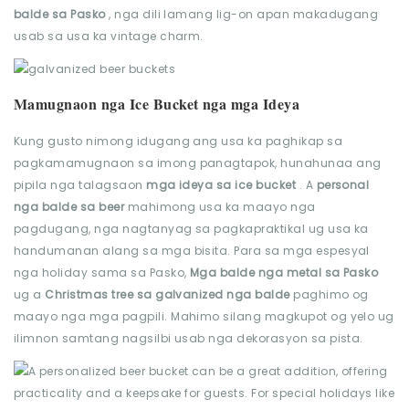
balde sa Pasko
, nga dili lamang lig-on apan makadugang
usab sa usa ka vintage charm.
Mamugnaon nga Ice Bucket nga mga Ideya
Kung gusto nimong idugang ang usa ka paghikap sa
pagkamamugnaon sa imong panagtapok, hunahunaa ang
pipila nga talagsaon
mga ideya sa ice bucket
. A
personal
nga balde sa beer
mahimong usa ka maayo nga
pagdugang, nga nagtanyag sa pagkapraktikal ug usa ka
handumanan alang sa mga bisita. Para sa mga espesyal
nga holiday sama sa Pasko,
Mga balde nga metal sa Pasko
ug a
Christmas tree sa galvanized nga balde
paghimo og
maayo nga mga pagpili. Mahimo silang magkupot og yelo ug
ilimnon samtang nagsilbi usab nga dekorasyon sa pista.