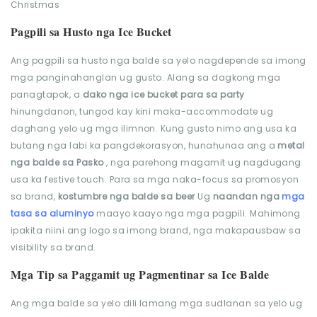
Pagpili sa Husto nga Ice Bucket
Ang pagpili sa husto nga balde sa yelo nagdepende sa imong
mga panginahanglan ug gusto. Alang sa dagkong mga
panagtapok, a
dako nga ice bucket para sa party
hinungdanon, tungod kay kini maka-accommodate ug
daghang yelo ug mga ilimnon. Kung gusto nimo ang usa ka
butang nga labi ka pangdekorasyon, hunahunaa ang a
metal
nga balde sa Pasko
, nga parehong magamit ug nagdugang
usa ka festive touch. Para sa mga naka-focus sa promosyon
sa brand,
kostumbre nga balde sa beer
Ug
naandan nga
mga
tasa sa aluminyo
maayo kaayo nga mga pagpili. Mahimong
ipakita niini ang logo sa imong brand, nga makapausbaw sa
visibility sa brand.
Mga Tip sa Paggamit ug Pagmentinar sa Ice Balde
Ang mga balde sa yelo dili lamang mga sudlanan sa yelo ug