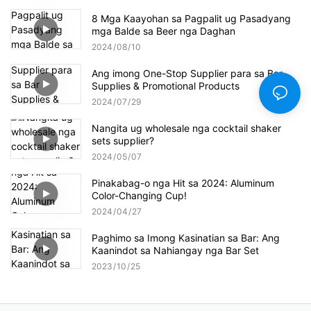
8 Mga Kaayohan sa Pagpalit ug Pasadyang
mga Balde sa Beer nga Daghan
2024
08
10
Ang imong One-Stop Supplier para sa Bar
Supplies & Promotional Products
2024
07
29
Nangita ug wholesale nga cocktail shaker
sets supplier?
2024
05
07
Pinakabag-o nga Hit sa 2024: Aluminum
Color-Changing Cup!
2024
04
27
Paghimo sa Imong Kasinatian sa Bar: Ang
Kaanindot sa Nahiangay nga Bar Set
2023
10
25