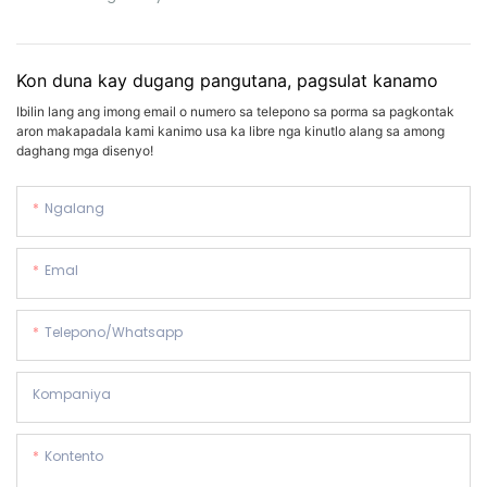
Kon duna kay dugang pangutana, pagsulat kanamo
Ibilin lang ang imong email o numero sa telepono sa porma sa pagkontak
aron makapadala kami kanimo usa ka libre nga kinutlo alang sa among
daghang mga disenyo!
Ngalang
Emal
Telepono/whatsapp
Kompaniya
Kontento