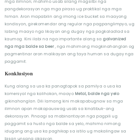
mga ilimnon; mahimo usab silang magsilbi nga
pangdekorasyon nga mga piraso ug praktikal nga mga
himan. Aron mapabilin ang imong ice bucket sa maayong
kondisyon, girekomendar ang regular nga pagpanglimpyo, ug
labing maayo nga likayan ang dugay nga pagkaladlad sa
kaumog. Kini ilabi na nga importante alang sa
galvanized
nga mga balde sa beer
, nga mahimong magkinahanglan og
pagmentinar aron malikayan ang taya human sa dugay nga
paggamit.
Konklusiyon
Kung alang sa usa ka panagtapok sa pamilya o usa ka
komersyal nga kalihokan, maayo
Metal,
balde nga yelo
gikinahanglan. Dili lamang kini makapabugnaw sa mga
ilimnon apan makapauswag usab sa kinatibuk-ang
dekorasyon. Pinaagi sa mabinantayon nga pagpili ug
paggamit sa husto nga balde sa yelo, mahimo nimong
idugang ang usa ka paghikap sa istilo ug makalingaw sa
bisan unsang okasyon.