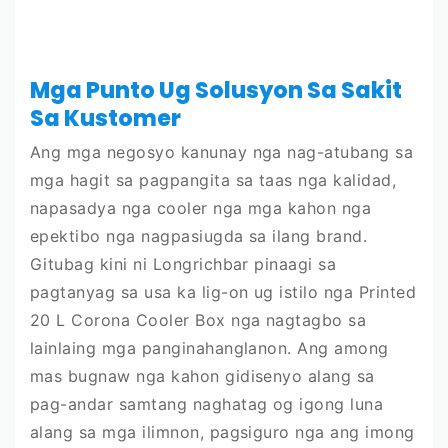
Mga Punto Ug Solusyon Sa Sakit
Sa Kustomer
Ang mga negosyo kanunay nga nag-atubang sa
mga hagit sa pagpangita sa taas nga kalidad,
napasadya nga cooler nga mga kahon nga
epektibo nga nagpasiugda sa ilang brand.
Gitubag kini ni Longrichbar pinaagi sa
pagtanyag sa usa ka lig-on ug istilo nga Printed
20 L Corona Cooler Box nga nagtagbo sa
lainlaing mga panginahanglanon. Ang among
mas bugnaw nga kahon gidisenyo alang sa
pag-andar samtang naghatag og igong luna
alang sa mga ilimnon, pagsiguro nga ang imong