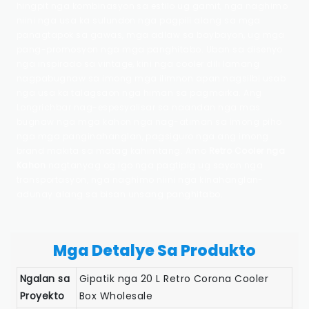
hingpit nga kombinasyon sa estilo ug gamit, nga naghimo
niini nga usa ka sulundon nga pagpili alang sa mga
panagtapok sa gawas, mga adlaw sa baybayon, ug mga
pang-promosyon nga mga panghitabo. Uban sa disenyo
nga inspirado sa vintage, kini nga cooler dili lamang
nagpabugnaw sa imong mga ilimnon apan nagsilbi usab
nga usa ka talagsaon nga himan sa pagmarka. Ang
Longrichbar nag-espesyalisar sa naandan nga mas
bugnaw nga mga kahon nga nag-atiman sa imong piho
nga mga panginahanglan, pagsiguro nga ang imong
brand makita sa matag kahimtang. Amo
Retro Cooler nga
Kahon
nagtanyag og igo nga pagtipig ug sayon ​​nga
transportasyon, nga naghimo niini nga kinahanglan-
adunay alang sa bisan unsang panghitabo.
Mga Detalye Sa Produkto
Ngalan sa
Gipatik nga 20 L Retro Corona Cooler
Proyekto
Box Wholesale