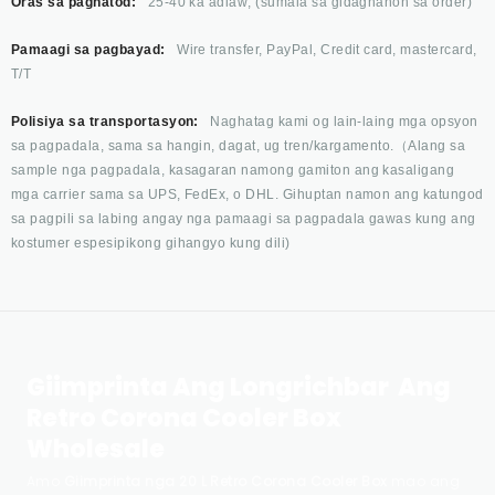
Oras sa paghatod:
25-40 ka adlaw; (sumala sa gidaghanon sa order)
Pamaagi sa pagbayad:
Wire transfer, PayPal, Credit card, mastercard,
T/T
Polisiya sa transportasyon:
Naghatag kami og lain-laing mga opsyon
sa pagpadala, sama sa hangin, dagat, ug tren/kargamento.（Alang sa
sample nga pagpadala, kasagaran namong gamiton ang kasaligang
mga carrier sama sa UPS, FedEx, o DHL. Gihuptan namon ang katungod
sa pagpili sa labing angay nga pamaagi sa pagpadala gawas kung ang
kostumer espesipikong gihangyo kung dili)
Giimprinta Ang Longrichbar Ang
Retro Corona Cooler Box
Wholesale
Amo
Giimprinta nga 20 L Retro Corona Cooler Box
mao ang