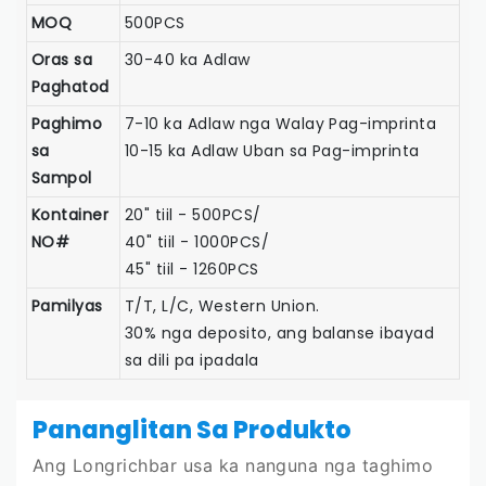
MOQ
500PCS
Oras sa
30-40 ka Adlaw
Paghatod
Paghimo
7-10 ka Adlaw nga Walay Pag-imprinta
sa
10-15 ka Adlaw Uban sa Pag-imprinta
Sampol
Kontainer
20" tiil - 500PCS/
NO#
40" tiil - 1000PCS/
45" tiil - 1260PCS
Pamilyas
T/T, L/C, Western Union.
30% nga deposito, ang balanse ibayad
sa dili pa ipadala
Pananglitan Sa Produkto
Ang Longrichbar usa ka nanguna nga taghimo