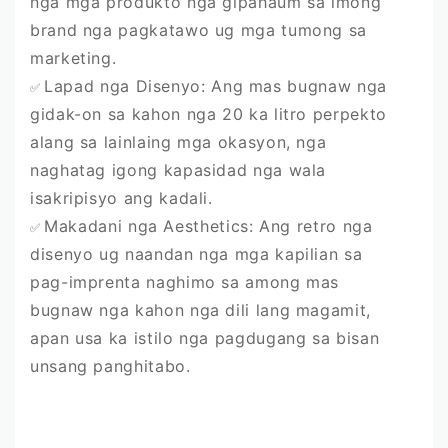
nga mga produkto nga gipahaum sa imong
brand nga pagkatawo ug mga tumong sa
marketing.
Lapad nga Disenyo: Ang mas bugnaw nga
✅
gidak-on sa kahon nga 20 ka litro perpekto
alang sa lainlaing mga okasyon, nga
naghatag igong kapasidad nga wala
isakripisyo ang kadali.
Makadani nga Aesthetics: Ang retro nga
✅
disenyo ug naandan nga mga kapilian sa
pag-imprenta naghimo sa among mas
bugnaw nga kahon nga dili lang magamit,
apan usa ka istilo nga pagdugang sa bisan
unsang panghitabo.