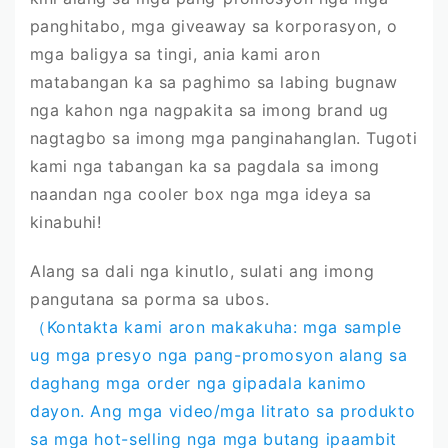
panghitabo, mga giveaway sa korporasyon, o
mga baligya sa tingi, ania kami aron
matabangan ka sa paghimo sa labing bugnaw
nga kahon nga nagpakita sa imong brand ug
nagtagbo sa imong mga panginahanglan. Tugoti
kami nga tabangan ka sa pagdala sa imong
naandan nga cooler box nga mga ideya sa
kinabuhi!
Alang sa dali nga kinutlo, sulati ang imong
pangutana sa porma sa ubos.
（Kontakta kami aron makakuha: mga sample
ug mga presyo nga pang-promosyon alang sa
daghang mga order nga gipadala kanimo
dayon. Ang mga video/mga litrato sa produkto
sa mga hot-selling nga mga butang ipaambit