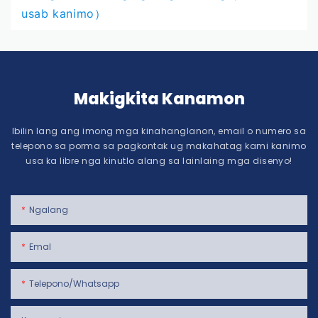
usab kanimo）
Makigkita Kanamon
Ibilin lang ang imong mga kinahanglanon, email o numero sa
telepono sa porma sa pagkontak ug makahatag kami kanimo
usa ka libre nga kinutlo alang sa lainlaing mga disenyo!
Ngalang
Emal
Telepono/whatsapp