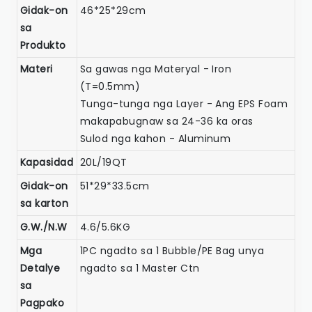
Gidak-on
46*25*29cm
sa
Produkto
Materi
Sa gawas nga Materyal - Iron
(T=0.5mm)
Tunga-tunga nga Layer - Ang EPS Foam
makapabugnaw sa 24-36 ka oras
Sulod nga kahon - Aluminum
Kapasidad
20L/19QT
Gidak-on
51*29*33.5cm
sa karton
G.W./N.W
4.6/5.6KG
Mga
1PC ngadto sa 1 Bubble/PE Bag unya
Detalye
ngadto sa 1 Master Ctn
sa
Pagpako