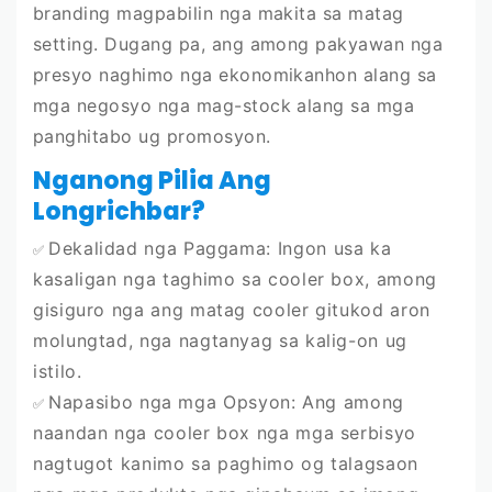
branding magpabilin nga makita sa matag
setting. Dugang pa, ang among pakyawan nga
presyo naghimo nga ekonomikanhon alang sa
mga negosyo nga mag-stock alang sa mga
panghitabo ug promosyon.
Nganong Pilia Ang
Longrichbar?
Dekalidad nga Paggama: Ingon usa ka
✅
kasaligan nga taghimo sa cooler box, among
gisiguro nga ang matag cooler gitukod aron
molungtad, nga nagtanyag sa kalig-on ug
istilo.
Napasibo nga mga Opsyon: Ang among
✅
naandan nga cooler box nga mga serbisyo
nagtugot kanimo sa paghimo og talagsaon