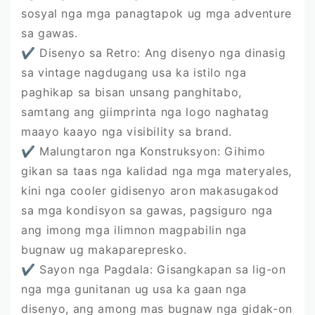
sosyal nga mga panagtapok ug mga adventure
sa gawas.
✔
Disenyo sa Retro: Ang disenyo nga dinasig
sa vintage nagdugang usa ka istilo nga
paghikap sa bisan unsang panghitabo,
samtang ang giimprinta nga logo naghatag
maayo kaayo nga visibility sa brand.
✔
Malungtaron nga Konstruksyon: Gihimo
gikan sa taas nga kalidad nga mga materyales,
kini nga cooler gidisenyo aron makasugakod
sa mga kondisyon sa gawas, pagsiguro nga
ang imong mga ilimnon magpabilin nga
bugnaw ug makaparepresko.
✔
Sayon nga Pagdala: Gisangkapan sa lig-on
nga mga gunitanan ug usa ka gaan nga
disenyo, ang among mas bugnaw nga gidak-on