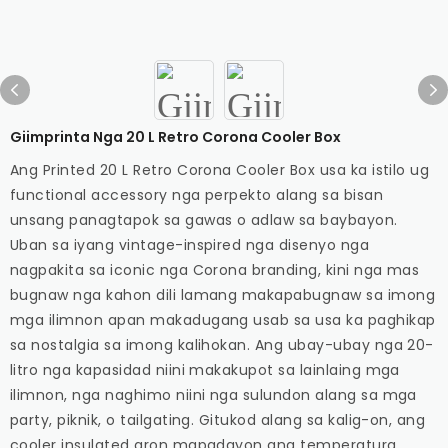
Giimprinta Nga 20 L Retro Corona Cooler Box
Ang Printed 20 L Retro Corona Cooler Box usa ka istilo ug
functional accessory nga perpekto alang sa bisan
unsang panagtapok sa gawas o adlaw sa baybayon.
Uban sa iyang vintage-inspired nga disenyo nga
nagpakita sa iconic nga Corona branding, kini nga mas
bugnaw nga kahon dili lamang makapabugnaw sa imong
mga ilimnon apan makadugang usab sa usa ka paghikap
sa nostalgia sa imong kalihokan. Ang ubay-ubay nga 20-
litro nga kapasidad niini makakupot sa lainlaing mga
ilimnon, nga naghimo niini nga sulundon alang sa mga
party, piknik, o tailgating. Gitukod alang sa kalig-on, ang
cooler insulated aron mapadayon ang temperatura