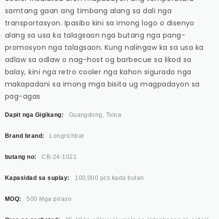
samtang gaan ang timbang alang sa dali nga
transportasyon. Ipasibo kini sa imong logo o disenyo
alang sa usa ka talagsaon nga butang nga pang-
promosyon nga talagsaon. Kung nalingaw ka sa usa ka
adlaw sa adlaw o nag-host og barbecue sa likod sa
balay, kini nga retro cooler nga kahon sigurado nga
makapadani sa imong mga bisita ug magpadayon sa
pag-agas
Dapit nga Gigikang:
Guangdong, Tsina
Brand brand:
Longrichbar
butang no:
CB-24-1021
Kapasidad sa suplay:
100,000 pcs kada bulan
MOQ:
500 Mga piraso