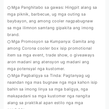
Mga Panghitabo sa gawas: Hingpit alang sa
⭕️
mga piknik, barbecue, ug mga outing sa
baybayon, ang among cooler nagpabugnaw
sa mga ilimnon samtang gipakita ang imong
brand.
Mga Promosyon sa Kumpanya: Gamita ang
⭕️
among Corona cooler box isip promotional
item sa mga event, trade show, o giveaways
aron madani ang atensyon ug madani ang
mga potensyal nga kustomer.
Mga Pagbaligya sa Tinda: Pagtanyag ug
⭕️
naandan nga mas bugnaw nga mga kahon isip
bahin sa imong linya sa mga baligya, nga
makapadani sa mga kustomer nga nangita
alang sa praktikal apan estilo nga mga