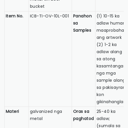
bucket
Item No.
ICB-TI-OV-10L-001
Panahon
(1) 10-15 ka
sa
adlaw human
Samples
maaprobahan
ang artwork
(2) 1-2 ka
adlaw alang
sa atong
kasamtangan
nga mga
sample alang
sa pakisayran
kon
gikinahanglan
Materi
galvanized nga
Oras sa
25-40 ka
metal
paghatod
adlaw;
(sumala sa