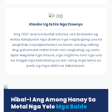
Klasiko Ug Estilo Nga Disenyo
Ang 10QT oval ice bucket adunay usa ka klasiko ug
walay katapusan nga disenyo nga nagdugang usa ka
paghikap sa pagkamaayo sa bisan unsang setting.
Ang galvanized metal finish niini naghatag ug rustic
apan elegante nga hitsura, nga naghimo niini nga usa
ka hingpit nga katimbang sa lain-laing mga tema sa
party ug mga estilo sa dekorasyon.
Hibal-I Ang Among Hanay Sa
Metal Nga Yelo
Mga Balde