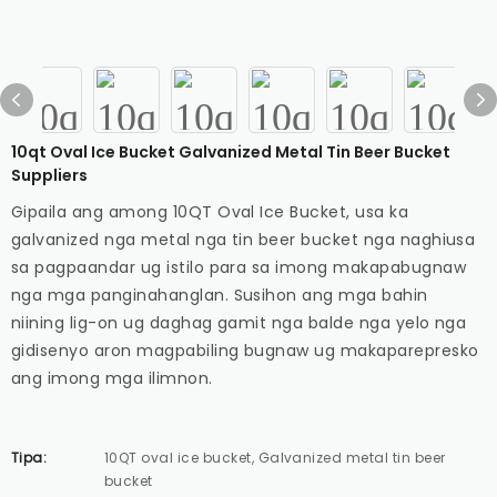
10qt Oval Ice Bucket Galvanized Metal Tin Beer Bucket
Suppliers
Gipaila ang among 10QT Oval Ice Bucket, usa ka
galvanized nga metal nga tin beer bucket nga naghiusa
sa pagpaandar ug istilo para sa imong makapabugnaw
nga mga panginahanglan. Susihon ang mga bahin
niining lig-on ug daghag gamit nga balde nga yelo nga
gidisenyo aron magpabiling bugnaw ug makaparepresko
ang imong mga ilimnon.
Tipa:
10QT oval ice bucket, Galvanized metal tin beer
bucket