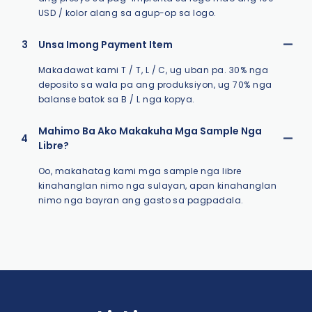
USD / kolor alang sa agup-op sa logo.
3
Unsa Imong Payment Item
Makadawat kami T / T, L / C, ug uban pa. 30% nga
deposito sa wala pa ang produksiyon, ug 70% nga
balanse batok sa B / L nga kopya.
Mahimo Ba Ako Makakuha Mga Sample Nga
4
Libre?
Oo, makahatag kami mga sample nga libre
kinahanglan nimo nga sulayan, apan kinahanglan
nimo nga bayran ang gasto sa pagpadala.