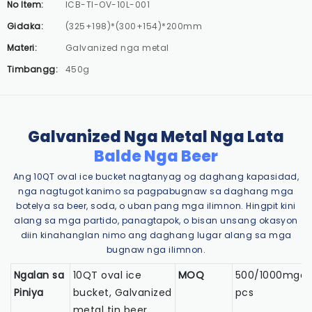
No Item:
ICB-TI-OV-10L-001
Gidaka:
(325+198)*(300+154)*200mm
Materi:
Galvanized nga metal
Timbangg:
450g
Galvanized Nga Metal Nga Lata
Balde Nga Beer
Ang 10QT oval ice bucket nagtanyag og daghang kapasidad,
nga nagtugot kanimo sa pagpabugnaw sa daghang mga
botelya sa beer, soda, o uban pang mga ilimnon. Hingpit kini
alang sa mga partido, panagtapok, o bisan unsang okasyon
diin kinahanglan nimo ang daghang lugar alang sa mga
bugnaw nga ilimnon.
Ngalan sa
10QT oval ice
MOQ
500/1000mga
Piniya
bucket, Galvanized
pcs
metal tin beer