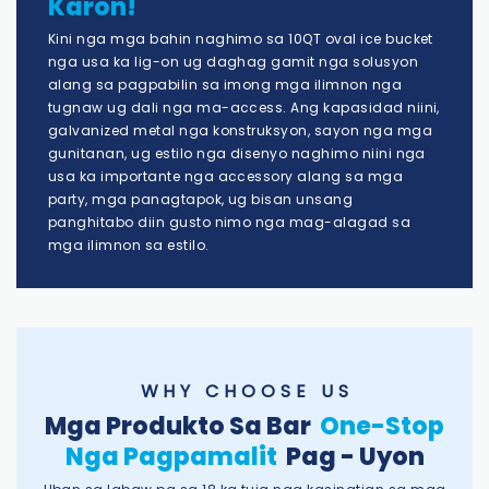
Karon!
Kini nga mga bahin naghimo sa 10QT oval ice bucket
nga usa ka lig-on ug daghag gamit nga solusyon
alang sa pagpabilin sa imong mga ilimnon nga
tugnaw ug dali nga ma-access. Ang kapasidad niini,
galvanized metal nga konstruksyon, sayon ​​nga mga
gunitanan, ug estilo nga disenyo naghimo niini nga
usa ka importante nga accessory alang sa mga
party, mga panagtapok, ug bisan unsang
panghitabo diin gusto nimo nga mag-alagad sa
mga ilimnon sa estilo.
W H Y C H O O S E U S
Mga Produkto Sa Bar
One-Stop
Nga Pagpamalit
Pag - Uyon