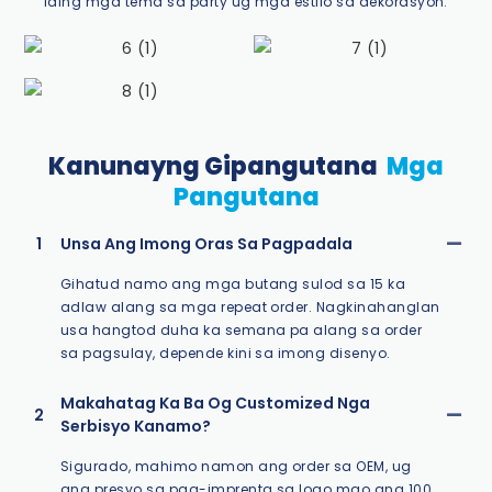
laing mga tema sa party ug mga estilo sa dekorasyon.
Kanunayng Gipangutana
Mga
Pangutana
1
Unsa Ang Imong Oras Sa Pagpadala
Gihatud namo ang mga butang sulod sa 15 ka
adlaw alang sa mga repeat order. Nagkinahanglan
usa hangtod duha ka semana pa alang sa order
sa pagsulay, depende kini sa imong disenyo.
Makahatag Ka Ba Og Customized Nga
2
Serbisyo Kanamo?
Sigurado, mahimo namon ang order sa OEM, ug
ang presyo sa pag-imprenta sa logo mao ang 100