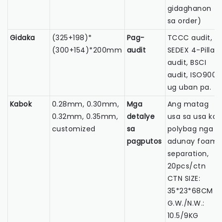
gidaghanon
sa order)
Gidaka
(325+198)*
Pag-
TCCC audit,
(300+154)*200mm
audit
SEDEX 4-Pillar
audit, BSCI
audit, ISO9001
ug uban pa.
Kabok
0.28mm, 0.30mm,
Mga
Ang matag
0.32mm, 0.35mm,
detalye
usa sa usa ka
customized
sa
polybag nga
pagputos
adunay foam
separation,
20pcs/ctn
CTN SIZE:
35*23*68CM
G.W./N.W.:
10.5/9KG