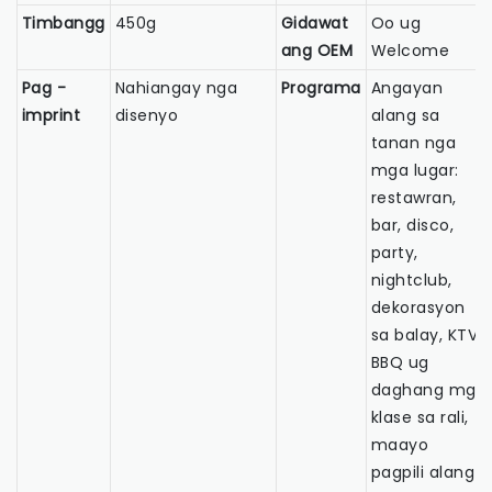
Timbangg
450g
Gidawat
Oo ug
ang OEM
Welcome
Pag -
Nahiangay nga
Programa
Angayan
imprint
disenyo
alang sa
tanan nga
mga lugar:
restawran,
bar, disco,
party,
nightclub,
dekorasyon
sa balay, KTV,
BBQ ug
daghang mga
klase sa rali,
maayo
pagpili alang