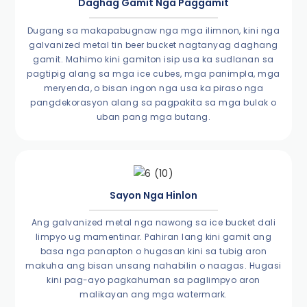
Daghag Gamit Nga Paggamit
Dugang sa makapabugnaw nga mga ilimnon, kini nga
galvanized metal tin beer bucket nagtanyag daghang
gamit. Mahimo kini gamiton isip usa ka sudlanan sa
pagtipig alang sa mga ice cubes, mga panimpla, mga
meryenda, o bisan ingon nga usa ka piraso nga
pangdekorasyon alang sa pagpakita sa mga bulak o
uban pang mga butang.
Sayon Nga Hinlon
Ang galvanized metal nga nawong sa ice bucket dali
limpyo ug mamentinar. Pahiran lang kini gamit ang
basa nga panapton o hugasan kini sa tubig aron
makuha ang bisan unsang nahabilin o naagas. Hugasi
kini pag-ayo pagkahuman sa paglimpyo aron
malikayan ang mga watermark.