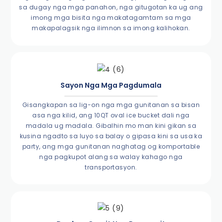
sa dugay nga mga panahon, nga gitugotan ka ug ang
imong mga bisita nga makatagamtam sa mga
makapalagsik nga ilimnon sa imong kalihokan.
Sayon Nga Mga Pagdumala
Gisangkapan sa lig-on nga mga gunitanan sa bisan
asa nga kilid, ang 10QT oval ice bucket dali nga
madala ug madala. Gibalhin mo man kini gikan sa
kusina ngadto sa luyo sa balay o gipasa kini sa usa ka
party, ang mga gunitanan naghatag og komportable
nga pagkupot alang sa walay kahago nga
transportasyon.