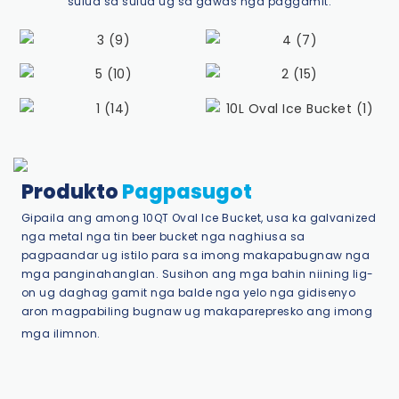
sulud sa sulud ug sa gawas nga paggamit.
Produkto
Pagpasugot
Gipaila ang among 10QT Oval Ice Bucket, usa ka galvanized
nga metal nga tin beer bucket nga naghiusa sa
pagpaandar ug istilo para sa imong makapabugnaw nga
mga panginahanglan. Susihon ang mga bahin niining lig-
on ug daghag gamit nga balde nga yelo nga gidisenyo
aron magpabiling bugnaw ug makaparepresko ang imong
mga ilimnon.