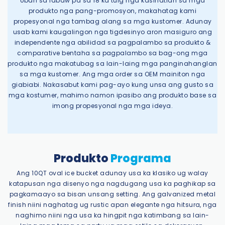
Uban sa labaw pa sa 18 ka tuig nga kasinatian sa mga
produkto nga pang-promosyon, makahatag kami
propesyonal nga tambag alang sa mga kustomer. Adunay
usab kami kaugalingon nga tigdesinyo aron masiguro ang
independente nga abilidad sa pagpalambo sa produkto &
comparative bentaha sa pagpalambo sa bag-ong mga
produkto nga makatubag sa lain-laing mga panginahanglan
sa mga kustomer. Ang mga order sa OEM mainiton nga
giabiabi. Nakasabut kami pag-ayo kung unsa ang gusto sa
mga kostumer, mahimo namon ipasibo ang produkto base sa
imong propesyonal nga mga ideya.
Produkto
Programa
Ang 10QT oval ice bucket adunay usa ka klasiko ug walay
katapusan nga disenyo nga nagdugang usa ka paghikap sa
pagkamaayo sa bisan unsang setting. Ang galvanized metal
finish niini naghatag ug rustic apan elegante nga hitsura, nga
naghimo niini nga usa ka hingpit nga katimbang sa lain-