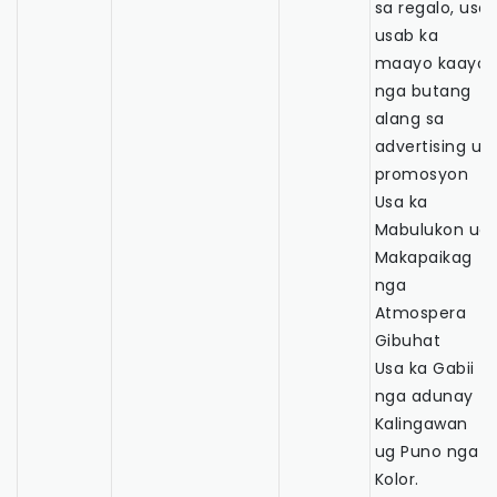
sa regalo, usa
usab ka
maayo kaayo
nga butang
alang sa
advertising ug
promosyon
Usa ka
Mabulukon ug
Makapaikag
nga
Atmospera
Gibuhat
Usa ka Gabii
nga adunay
Kalingawan
ug Puno nga
Kolor.