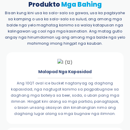
Produkto
Mga Bahing
Bisan kung kini usa ka salo-salo sa gawas, usa ka pagbiyahe
sa kamping o usa ka salo-salo sa sulud, ang among mga
balde nga yelo maghatag kanimo sa walay katapusan nga
kalingawan ug cool nga mga kasinatian. Ang matag gutlo
angay nga hinumdoman ug ang among mga balde nga yelo
mahimong imong hingpit nga kauban.
Malapad Nga Kapasidad
Ang 10QT oval ice bucket nagtanyag og daghang
kapasidad, nga nagtugot kanimo sa pagpabugnaw sa
daghang mga botelya sa beer, soda, o uban pang mga
ilimnon. Hingpit kini alang sa mga partido, panagtapok,
o bisan unsang okasyon diin kinahanglan nimo ang
daghang lugar alang sa mga bugnaw nga ilimnon.