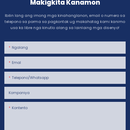
Makigkita Kanamon
Ibilin lang ang imong mga kinahanglanon, email o numero sa
telepono sa porma sa pagkontak ug makahatag kami kanimo
usa ka libre nga kinutlo alang sa lainlaing mga disenyo!
Ngalang
Emal
Telepono/whatsapp
Kompaniya
Kontento