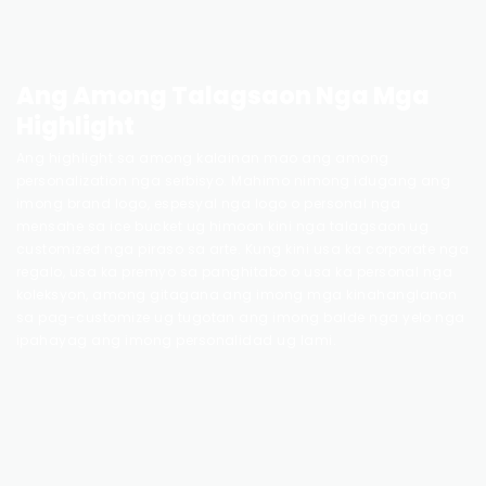
Ang Among Talagsaon Nga Mga
Highlight
Ang highlight sa among kalainan mao ang among
personalization nga serbisyo. Mahimo nimong idugang ang
imong brand logo, espesyal nga logo o personal nga
mensahe sa ice bucket ug himoon kini nga talagsaon ug
customized nga piraso sa arte. Kung kini usa ka corporate nga
regalo, usa ka premyo sa panghitabo o usa ka personal nga
koleksyon, among gitagana ang imong mga kinahanglanon
sa pag-customize ug tugotan ang imong balde nga yelo nga
ipahayag ang imong personalidad ug lami.