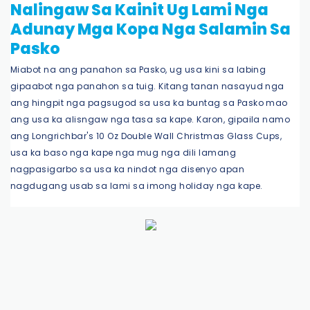
Nalingaw Sa Kainit Ug Lami Nga
Adunay Mga Kopa Nga Salamin Sa
Pasko
Miabot na ang panahon sa Pasko, ug usa kini sa labing
gipaabot nga panahon sa tuig. Kitang tanan nasayud nga
ang hingpit nga pagsugod sa usa ka buntag sa Pasko mao
ang usa ka alisngaw nga tasa sa kape. Karon, gipaila namo
ang Longrichbar's 10 Oz Double Wall Christmas Glass Cups,
usa ka baso nga kape nga mug nga dili lamang
nagpasigarbo sa usa ka nindot nga disenyo apan
nagdugang usab sa lami sa imong holiday nga kape.