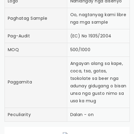
Logo
Nahiangay nga disenyo
Oo, nagtanyag kami libre
Paghatag Sample
nga mga sample
Pag-Audit
(EC) No 1935/2004
MOQ
500/1000
Angayan alang sa kape,
coca, tsa, gatas,
tsokolate sa beer nga
Paggamita
adunay gidugang o bisan
unsa nga gusto nimo sa
usa ka mug
Peculiarity
Dalan - on