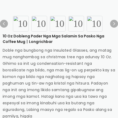
10 Oz Dobleng Pader Nga Mga Salamin Sa Pasko Nga
Coffee Mug丨Longrichbar
Doble nga bungbong nga Insulated Glasses, ang matag
mug nanghambog sa christmas tree nga adunay 10 Oz.
Gihimo sa init ug condensation-resistant nga
borosilicate nga bildo, nga mas lig-on ug perpekto kay sa
komon nga bildo nga naghatag og hapsay nga
paghuman ug tin-aw nga kristal nga hitsura. Padayon
nga init ang imong likido samtang gipabugnaw ang
imong mga kamot. Hatagi kana nga usa ka tawo nga
espesyal sa imong kinabuhi usa ka butang nga
siguradong, Labing maayo nga regalo sa Pasko alang sa
pamilya, higala