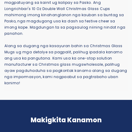
magpatuyang sa kainit ug kalipay sa Pasko. Ang
Longrichbar's 10 Oz Double Wall Christmas Glass Cups
mahimong imong kinahanglanon nga kauban sa buntag sa
Pasko, nga magdugang usa ka dash sa festive cheer sa
imong kape. Magdungan ta sa pagsaulog niining nindot nga
panahon.
Alang sa dugang nga kasayuran bahin sa Christmas Glass
Mugs ug mga detalye sa pagpalit, palihug ipadala kanamo
ang usa ka pangutana. Kami usa ka one-stop solution
manufacturer sa Christmas glass mugswholesale, palihug
ayaw pagduhaduha sa pagkontak kanamo alang sa dugang
nga impormasyon, kami nagpaabut sa pagtrabaho uban
kanimo!
Makigkita Kanamon