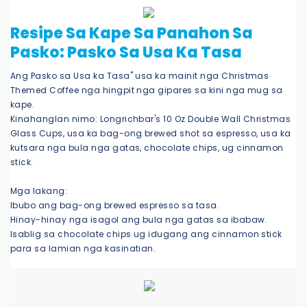
Resipe Sa Kape Sa Panahon Sa
Pasko: Pasko Sa Usa Ka Tasa
Ang Pasko sa Usa ka Tasa" usa ka mainit nga Christmas
Themed Coffee nga hingpit nga gipares sa kini nga mug sa
kape.
Kinahanglan nimo: Longrichbar's 10 Oz Double Wall Christmas
Glass Cups, usa ka bag-ong brewed shot sa espresso, usa ka
kutsara nga bula nga gatas, chocolate chips, ug cinnamon
stick.
Mga lakang:
Ibubo ang bag-ong brewed espresso sa tasa.
Hinay-hinay nga isagol ang bula nga gatas sa ibabaw.
Isablig sa chocolate chips ug idugang ang cinnamon stick
para sa lamian nga kasinatian.