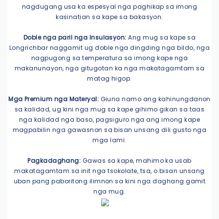
nagdugang usa ka espesyal nga paghikap sa imong
kasinatian sa kape sa bakasyon.
Doble nga paril nga Insulasyon:
Ang mug sa kape sa
Longrichbar naggamit ug doble nga dingding nga bildo, nga
nagpugong sa temperatura sa imong kape nga
makanunayon, nga gitugotan ka nga makatagamtam sa
matag higop.
Mga Premium nga Materyal:
Giuna namo ang kahinungdanon
sa kalidad, ug kini nga mug sa kape gihimo gikan sa taas
nga kalidad nga baso, pagsiguro nga ang imong kape
magpabilin nga gawasnon sa bisan unsang dili gusto nga
mga lami.
Pagkadaghang:
Gawas sa kape, mahimo ka usab
makatagamtam sa init nga tsokolate, tsa, o bisan unsang
uban pang paboritong ilimnon sa kini nga daghang gamit
nga mug.