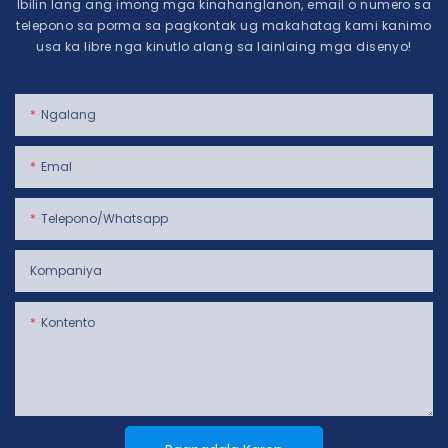
Ibilin lang ang imong mga kinahanglanon, email o numero sa
telepono sa porma sa pagkontak ug makahatag kami kanimo
usa ka libre nga kinutlo alang sa lainlaing mga disenyo!
Ngalang
Emal
Telepono/whatsapp
Kompaniya
Kontento