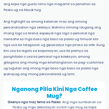
ang kopa nga gusto nimo nga magamit sa panahon sa
Pasko ug sa tibuok tuig.
Ang highlight sa among kalainan mao ang among
personalization nga serbisyo. Mahimo nimong idugang ang
imong logo sa brand, espesyal nga logo o personal nga
mensahe sa mga baso nga baso sa pasko ug himuon kini
nga usa ka talagsaon ug gipasadya nga piraso sa arte. Kung
kini usa ka regalo sa korporasyon, usa ka premyo sa
panghitabo o usa ka personal nga koleksyon, among
gitagana ang imong mga kinahanglanon sa pag-customize
ug tugutan ang imong mga baso nga baso sa pasko nga
ipahayag ang imong personalidad ug lami.
Nganong Pilia Kini Nga Coffee
Mug?
Disenyo nga may tema sa Pasko:
Ang mga sumbanan sa
Pasko ug mga dekorasyon sa kini nga mug sa kape