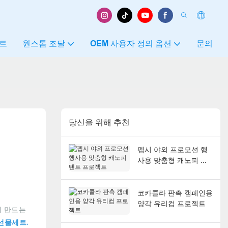
트
원스톱 조달
OEM 사용자 정의 옵션
문의
당신을 위해 추천
펩시 야외 프로모션 행
사용 맞춤형 캐노피 텐
트 프로젝트
코카콜라 판촉 캠페인용
양각 유리컵 프로젝트
게 만드는
선물세트.