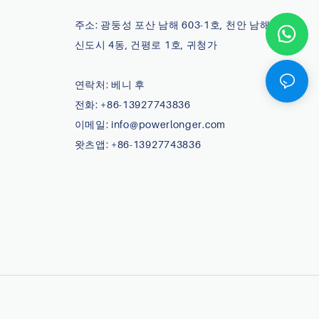
주소: 광둥성 포산 남해 603-1호, 천안 남해 디지털
신도시 4동, 건평로 1호, 귀청가
연락처: 베니 후
전화: +86-13927743836
이메일:
info@powerlonger.com
왓츠앱: +86-13927743836