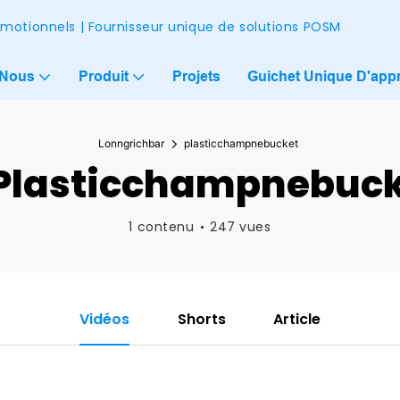
omotionnels | Fournisseur unique de solutions POSM
 Nous
Produit
Projets
Guichet Unique D'app
Lonngrichbar
plasticchampnebucket
plasticchampnebuck
1 contenu
247 vues
Vidéos
Shorts
Article