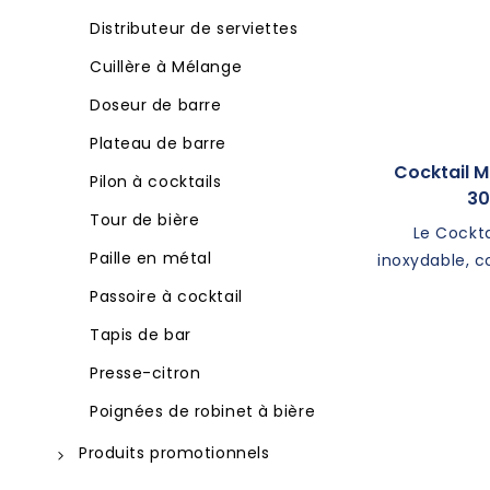
inoxydable
Coupe de bière
Distributeur de serviettes
Seau à bière à DEL
Gobelets en plastique
Cuillère à Mélange
Doseur de barre
Plateau de barre
Cocktail M
Pilon à cocktails
30
Tour de bière
Le Cockta
Paille en métal
inoxydable, c
outil de h
Passoire à cocktail
mélanger 
Tapis de bar
cocktails. F
durable, ce p
Presse-citron
durable et
Poignées de robinet à bière
saveurs de
Produits promotionnels
Extérieur & Loisirs