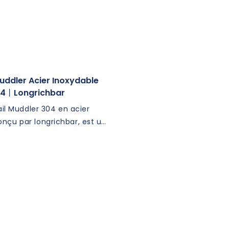
uddler Acier Inoxydable
4丨longrichbar
il Muddler 304 en acier
onçu par longrichbar, est un
aute qualité parfait pour
les ingrédients dans les
abriqué en acier inoxydable
ilon garantit une utilisation
 améliore sans effort les
 vos boissons préférées.