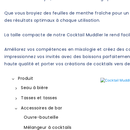
Que vous broyiez des feuilles de menthe fraîche pour un m
des résultats optimaux à chaque utilisation.
La taille compacte de notre Cocktail Muddler le rend faci
Améliorez vos compétences en mixologie et créez des cockt
impressionnez vos invités avec des boissons parfaitement
haute qualité et porter vos créations de cocktails vers
Produit
Seau à bière
Seau à bière galvanisé
Tasses et tasses
Seau à bière en étain
Tasses en aluminium
Accessoires de bar
Seau à bière en plastique
Tasse en acier inoxydable
Ouvre-bouteille
Seau à glace en acier
Tasse en acier inoxydable
Mélangeur à cocktails