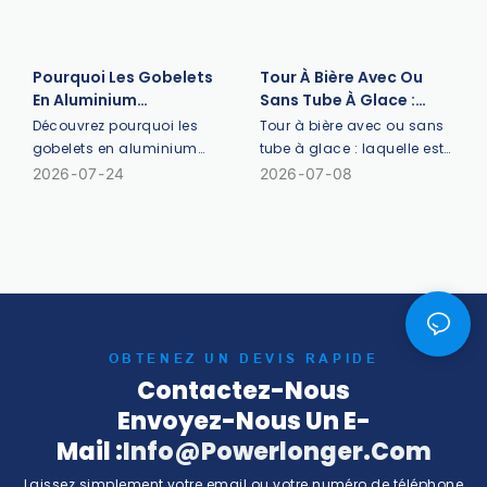
Pourquoi Les Gobelets
Tour À Bière Avec Ou
En Aluminium
Sans Tube À Glace :
Remplacent Les
Laquelle Est La Meilleure
Découvrez pourquoi les
Tour à bière avec ou sans
Gobelets En Plastique
?
gobelets en aluminium
tube à glace : laquelle est
sont une alternative
la meilleure ? Choisir le bon
2026
07
24
2026
07
08
supérieure au plastique
distributeur de boissons
pour les événements et les
est une décision cruciale
bars. Comparez leur
pour les bars, restaurants,
durabilité, leur capacité à
brasseries et marques de
rafraîchir l'air et le retour
boissons. Bien que les
sur investissement en
deux modèles remplissent
termes de visibilité de la
la même fonction
marque. En savoir plus.
(distribuer des boissons
OBTENEZ UN DEVIS RAPIDE
fraîches),
Contactez-Nous
Envoyez-Nous Un E-
Mail :
Info@powerlonger.com
Laissez simplement votre email ou votre numéro de téléphone