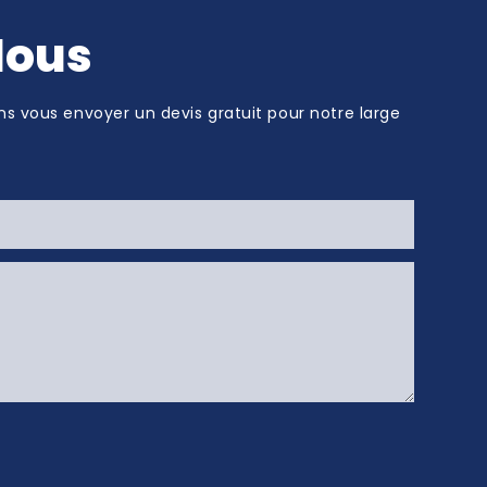
eaux à glace
Nous
t rehausser
ement
ns vous envoyer un devis gratuit pour notre large