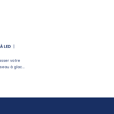
 À LED 丨
asser votre
 seau à glace
ment ce dont
essoires de
nels gardent
s au frais,
t une touche
 votre
tout ce que