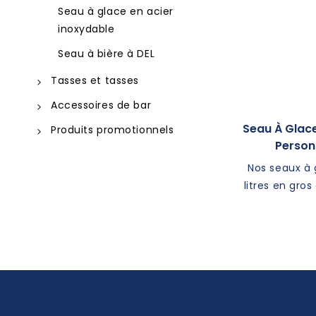
Seau à glace en acier
inoxydable
Seau à bière à DEL
Tasses et tasses
Tasses en aluminium
Accessoires de bar
Tasse en acier inoxydable
Ouvre-bouteille
Seau À Glac
Produits promotionnels
Person
Tasse en acier inoxydable
Mélangeur à cocktails
Extérieur & Loisirs
Nos seaux à 
Coupe de bière
Distributeur de serviettes
Fournitures d'entreprise
litres en gro
Gobelets en plastique
Cuillère à Mélange
4 bouteilles
produits dan
Doseur de barre
personnalisé
Plateau de barre
Avec 
personnalisab
Pilon à cocktails
personnali
Tour de bière
profession