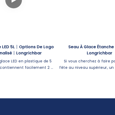
e LED 5L丨Options De Logo
Seau À Glace Étanche
nalisé丨longrichbar
Longrichbar
glace LED en plastique de 5
Si vous cherchez à faire p
s contiennent facilement 2 à
fête au niveau supérieur, un
 et glaçons et peuvent être
à LED pourrait être exacte
s n'importe quelle couleur
vous avez besoin. Ces acc
e ou combinaison Pantone.
fête à la mode et fonction
des options de logo
non seulement vos boisson
les, il ajoute une touche de
mais ils ajoutent égalemen
sation à vos événements
vibrante et colorée à
nels. Batterie lithium-ion
rassemblement. Apprenez 