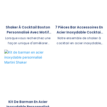
support en bambou. C'est un
shaker est idéal pour les
ensemble d'outils de bar idéal
maisons, les bars et les
avec un présentoir en
restaurants. Il comprend
bambou. Tous les outils sont
également une impression
fabriqués en acier inoxydable
monochrome à un endroit, ce
Shaker À Cocktail Boston
7 Pièces Bar Accessoires En
de première qualité,
qui en fait le meilleur shaker
Personnalisé Avec Motif
Acier Inoxydable Cocktail
garantissant un moyen fiable
pour promouvoir votre
Gravé 丨 Longrichbar
Shaker Set Fournisseur
Lorsque vous recherchez une
Notre ensemble de shaker à
de concocter des boissons
marque.
façon unique d'améliorer
cocktail en acier inoxydable,
bien-aimées telles que des
votre expérience de
le kit essentiel pour préparer
Margaritas, des Martinis, des
préparation de cocktails ou si
des cocktails de qualité
Daiquiris et des Mojitos, que
vous recherchez un cadeau
professionnelle dans le
ce soit à la maison ou dans
spécial, les shakers à cocktail
confort de votre propre
un bar. Ajoutez-y simplement
personnalisés sont un choix
maison ou bar. Cet ensemble
votre logo et améliorez
fantastique. Chez
complet comprend tout ce
l'expérience de loisirs de vos
Longrichbar, nous nous
dont vous avez besoin pour
clients
engageons à vous proposer
mélanger, secouer et servir
des outils et accessoires de
vos boissons préférées avec
bar personnalisés de haute
style et précision
qualité, et l'une de nos offres
Kit De Barman En Acier
exceptionnelles est la
Inoxydable Personnalisé