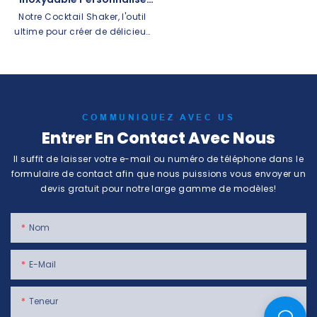
possibilité de personnaliser
Martini Shaker
Notre Cocktail Shaker, l'outil
votre propre shaker à cocktail.
ultime pour créer de délicieux
cocktails parfaitement
mélangés. Fabriqué avec
précision et style, notre shaker
à cocktail est conçu pour
élever vos compétences de
COMMUNIQUEZ AVEC US
barman et impressionner vos
Entrer En Contact Avec Nous
invités avec des cocktails de
qualité professionnelle.
Il suffit de laisser votre e-mail ou numéro de téléphone dans le
formulaire de contact afin que nous puissions vous envoyer un
devis gratuit pour notre large gamme de modèles!
Nom
E-Mail
Teneur