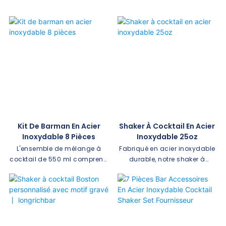
Kit De Barman En Acier
Shaker À Cocktail En Acier
Inoxydable 8 Pièces
Inoxydable 25oz
L'ensemble de mélange à
Fabriqué en acier inoxydable
cocktail de 550 ml comprend
durable, notre shaker à
un shaker à cocktail, un
cocktail est conçu pour durer.
couteau hippocampe, une
Il est parfait pour créer
passoire, une tasse à mesurer,
diverses boissons, des
un décapsuleur, un couteau à
martinis aux cafés glacés.
fromage, une pince à glace,
Avec son joint solide et son
une cuillère à paille et un
nettoyage sans effort, ce