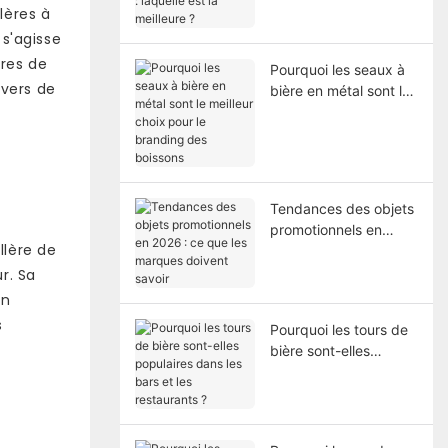
laquelle est la
lères à
meilleure ?
 s'agisse
ères de
Pourquoi les seaux à
vers de
bière en métal sont le
meilleur choix pour le
branding des boissons
Tendances des objets
promotionnels en
llère de
2026 : ce que les
marques doivent
r. Sa
savoir
un
s
Pourquoi les tours de
bière sont-elles
populaires dans les
bars et les restaurants
?