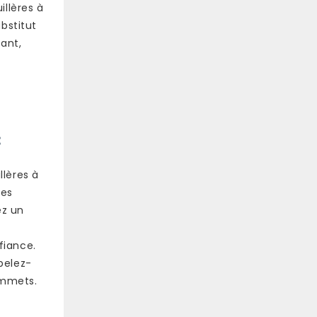
illères à
bstitut
ant,
:
llères à
des
ez un
fiance.
ppelez-
ommets.