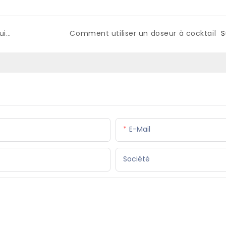
Déverrouillez les secrets de la mixologie : un guide d'utilisation d'une cuillère de bar
Comment utiliser un doseur à cocktail
S
E-Mail
Société