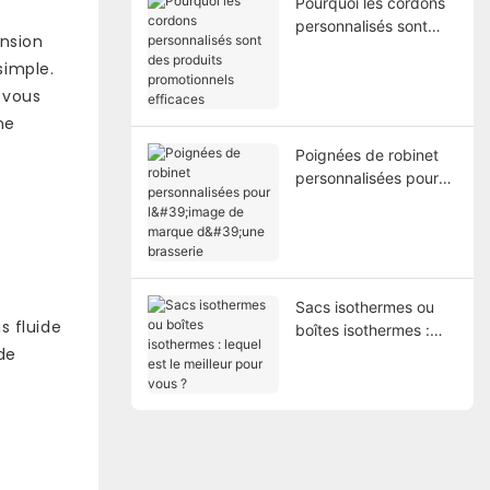
Pourquoi les cordons
personnalisés sont
ension
des produits
simple.
promotionnels
 vous
efficaces
ne
Poignées de robinet
personnalisées pour
l'image de marque
d'une brasserie
Sacs isothermes ou
s fluide
boîtes isothermes :
de
lequel est le meilleur
pour vous ?