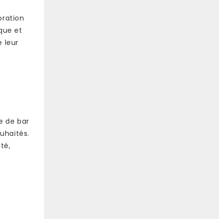
oration
ique et
e leur
re de bar
ouhaités.
té,