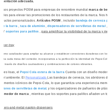
resentación adecuada.
rosos proyectos POSM para empresas de renombre mundial
marca de bebi
ales para elevar las promociones de los restaurantes de la marca. Nos he
roductos personalizados.
Artículos POSM
, incluido
bandeja de cerveza pe
 de la barra
,
taza de aluminio
,
dispensadores de servilletas de metal
,
o
o
, Y
soportes para palillos
,
para amplificar la visibilidad de la marca y mej
.
a como catalizador para ampliar su alcance y establecer conexiones duraderas con los cl
 hasta cada mesa del comedor, incorporamos a la perfección la identidad de Pepsi-Cola 
s a través de diseños cautivadores y combinaciones de colores vibrantes.
cies lisas, el
Pepsi Cola
estera de la barra
Cuenta con un diseño moderno,
za el ambiente. El
Personalizado
Las bandejas de cerveza, los abridores de b
elementos icónicos de Pepsi-Cola, lo que garantiza una experiencia memor
adores de servilletas de metal.
y los organizadores de pañuelos de plásti
 comedor de marca
, mientras que los soportes para palillos añaden un to