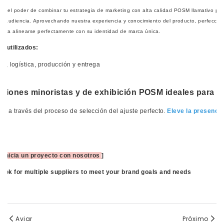
en el poder de combinar tu estrategia de marketing con
alta calidad
POSM llamativo par
 la audiencia. Aprovechando nuestra experiencia y conocimiento del producto, perfecci
para alinearse perfectamente con
su identidad de marca única.
s utilizados:
o, logística, producción y entrega
ciones minoristas y de exhibición POSM ideales para s
o a través del proceso de selección del ajuste perfecto.
Eleve la presencia
 [
Inicia un proyecto con nosotros
]
Aviar
Próximo