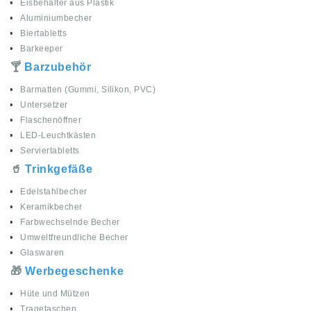
Eisbehälter aus Plastik
Aluminiumbecher
Biertabletts
Barkeeper
🍸
Barzubehör
Barmatten (Gummi, Silikon, PVC)
Untersetzer
Flaschenöffner
LED-Leuchtkästen
Serviertabletts
🥤
Trinkgefäße
Edelstahlbecher
Keramikbecher
Farbwechselnde Becher
Umweltfreundliche Becher
Glaswaren
🎁
Werbegeschenke
Hüte und Mützen
Tragetaschen