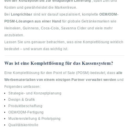
von der Konzeption bis zur endgültigen Lieferung
, spart Zeit und
Kosten und gewährleistet die Markentreue.
Bei
Longrichbar
sind wir darauf spezialisiert, komplette
OEM/ODM-
POSM-Lösungen aus einer Hand
für globale Getränkemarken wie
Heineken, Guinness, Coca-Cola, Savanna Cider und viele mehr
anzubieten.
Lassen Sie uns genauer betrachten, was eine Komplettlösung wirklich
bedeutet – und warum das wichtig ist.
Was ist eine Komplettlösung für das Kassensystem?
Eine Komplettlösung für den Point of Sale (POSM) bedeutet, dass
alle
Werbematerialien von einem einzigen Partner verwaltet werden
und
Folgendes umfassen:
Strategie- und Konzeptplanung
Design & Grafik
Produktbeschaffung
OEM/ODM-Fertigung
Mustererstellung & Prototyping
Qualitätskontrolle