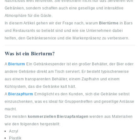
Nachtclubs weit verbreitet. Sie erleichtern nicht nur das Servieren von
Getränken, sondern schaffen auch eine gesellige und interaktive
Atmosphäre für die Gäste.
In diesem Artikel gehen wir der Frage nach, warum
Biertürme
in Bars
und Restaurants so beliebt sind und wie sie Unternehmen dabei
helfen, den Getränkeservice und die Markenpräsenz zu verbessern.
Was ist ein Bierturm?
A
Bierturm
Ein Getränkespender ist ein großer Behälter, der Bier oder
andere Getränke direkt am Tisch serviert. Er besteht typischerweise
aus einem transparenten Behälter, einem Zapfhahn und einem
Kühlsystem, das die Getränke kalt hält.
A
Bierzapfturm
Ermöglicht es den Kunden, sich die Getränke selbst
einzuschenken, was es ideal für Gruppentreffen und gesellige Anlässe
macht.
Die meisten
kommerziellen Bierzapfanlagen
werden aus Materialien
wie den folgenden hergestellt:
Acryl
Plastik