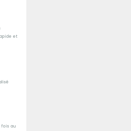
s
apide et
alisé
 fois au