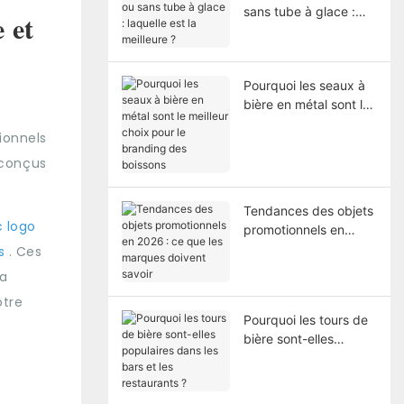
sans tube à glace :
 et
laquelle est la
meilleure ?
Pourquoi les seaux à
bière en métal sont le
meilleur choix pour le
ionnels
branding des boissons
 conçus
Tendances des objets
c logo
promotionnels en
2026 : ce que les
ts
. Ces
marques doivent
la
savoir
otre
Pourquoi les tours de
bière sont-elles
populaires dans les
bars et les restaurants
?