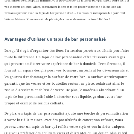
possibilités de conception infinies, vous pouvez créer un tapis de bar qui reflète votre style et
vos intérêts uniques. Alors, commencez la fête et faites passer votre bar à la maison au
niveau supérieur avec un tapis de bar personnalisé. – l'accessoire indispensable pour tout
hôte ou hôtesse. Vive une nuit de plaisir, de rires et de souvenirs inoubliables !
Avantages d'utiliser un tapis de bar personnalisé
Lorsqu'il s'agit d'organiser des fêtes, l'attention portée aux détails peut faire
toute la différence. Un tapis de bar personnalisé offre plusieurs avantages
qui peuvent améliorer votre expérience de bar à domicile. Premièrement, il
fournit un espace désigné pour vos boissons, empêchant les déversements et
les gouttes d'endommager la surface de votre bar. La surface antidérapante
garantit que les verres et les bouteilles restent en place, réduisant ainsi le
risque d'accidents et de bris de verre. De plus, le matériau absorbant d'un
tapis de bar personnalisé aide à absorber tout liquide, gardant votre bar
propre et exempt de résidus collants.
De plus, un tapis de bar personnalisé ajoute une touche de personnalisation
à votre bar à la maison. Avec des possibilités de conception infinies, vous
pouvez créer un tapis de bar qui reflète votre style et vos intérêts uniques.
Que vous préfériez des couleurs vives et éclatantes ou un design plus subtil