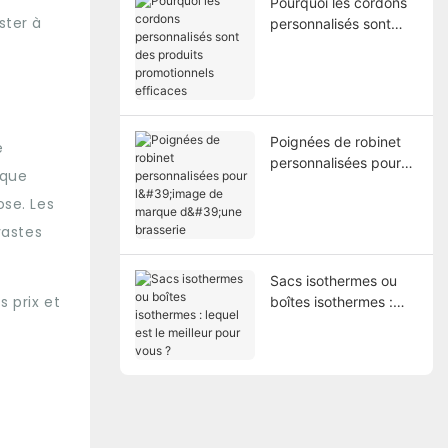
Pourquoi les cordons
ster à
personnalisés sont
des produits
promotionnels
efficaces
Poignées de robinet
e
personnalisées pour
sque
l'image de marque
ose. Les
d'une brasserie
vastes
Sacs isothermes ou
 prix et
boîtes isothermes :
lequel est le meilleur
pour vous ?