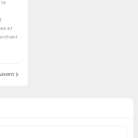
 la
t
ues et
herchant
.
uivant