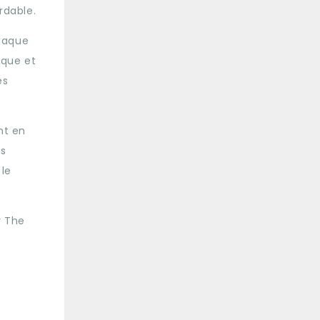
rdable.
Chaque
ique et
es
nt en
es
 le
r The
s