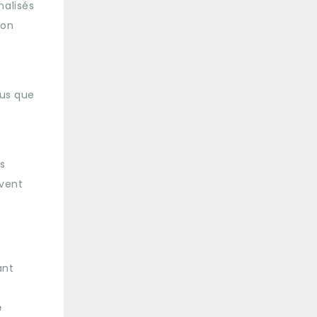
nalisés
son
lus que
s
uvent
ant
t
e