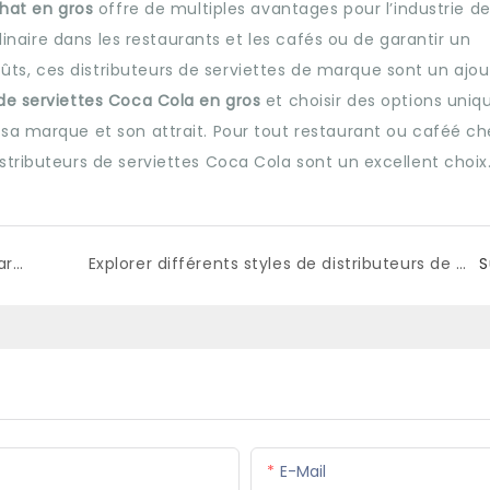
chat en gros
offre de multiples avantages pour l’industrie de
ulinaire dans les restaurants et les cafés ou de garantir un
s, ces distributeurs de serviettes de marque sont un ajou
 de serviettes Coca Cola en gros
et choisir des options uniq
sa marque et son attrait. Pour tout restaurant ou caféé c
tributeurs de serviettes Coca Cola sont un excellent choix
L'avantage du distributeur de serviettes de marque Coca Cola personnalisé en gros
Explorer différents styles de distributeurs de serviettes Coca Cola durables en vrac
S
E-Mail