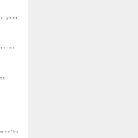
nt gérer
faction
 de
es cafés