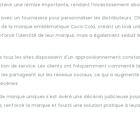
à obtenir une remise importante, rendant l’investissement abo
n avec un fournisseur pour personnaliser les distributeurs. 
és de la marque emblématique Coca Cola, créant un look un
forcé l'identité de leur marque, mais a également séduit l
ue tous les sites disposaient d'un approvisionnement consta
rruption de service. Les clients ont fréquemment commenté l
 les partageant sur les réseaux sociaux, ce qui a augmenté
mécènes.
s de marque uniques s'est avéré
une décision judicieuse pou
e, renforcé la marque et fourni une solution pratique à leur