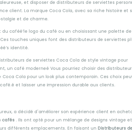
eureuse, et disposer de distributeurs de serviettes person
nce client. La marque Coca Cola, avec sa riche histoire et 
ostalgie et de charme.
ut du caféé’le logo du café ou en choisissant une palette de
Ces touches uniques font des distributeurs de serviettes p
éé’s identité.
stributeurs de serviettes Coca Cola de style vintage pour
nt, un café moderneé Vous pourriez choisir des distributeur
e Coca Cola pour un look plus contemporain. Ces choix pe
afé.é et laisser une impression durable aux clients.
reux, a décidé d'améliorer son expérience client en achet
es cafés
. Ils ont opté pour un mélange de designs vintage e
urs différents emplacements. En faisant un
Distributeurs d