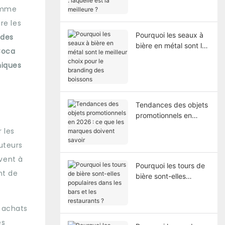
laquelle est la
comme
meilleure ?
re les
Pourquoi les seaux à
 des
bière en métal sont le
 Coca
meilleur choix pour le
niques
branding des boissons
Tendances des objets
promotionnels en
2026 : ce que les
 les
marques doivent
uteurs
savoir
vent à
Pourquoi les tours de
nt de
bière sont-elles
populaires dans les
bars et les restaurants
s achats
?
es