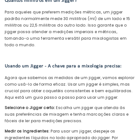
Quantos mililitros em um Jigger?
Para aqueles que preferem medições métricas, um jigger
padrão normalmente mede 30 mililitros (ml) de um lado e 15
mililitros ou 22,5 mililitros do outro lado. Isso garante que o
jigger possa atender a medições imperiais e métricas,
tornando-o uma ferramenta versátil para mixologistas em
todo o mundo.
Usando um Jigger - A chave para a mixologia precisa:
Agora que sabemos as medidas de um jigger, vamos explorar
como usá-lo de forma eficaz. Usar um jigger é simples, mas
crucial para obter coquetéis consistentes e bem equilibrados.
Aqui está um guia passo a passo para usar um jigger:
Selecione o Jigger certo:
Escolha um jigger que atenda às
suas preferências de mixagem e tenha marcações claras e
fáceis de ler para medições precisas.
Medir os Ingredientes:
Para usar um jigger, despeje os
ingredientes líquidos no lado apropriado do jigger. Por