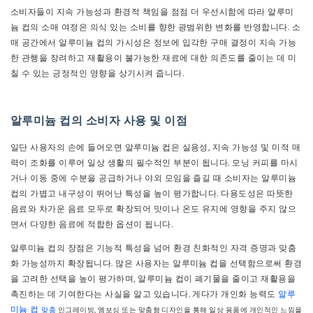
소비자들이 지속 가능성과 환경적 책임을 점점 더 우선시함에 따라 알루미
늄 컵의 소매 여정은 의식 있는 소비를 향한 광범위한 변화를 반영합니다. 소
매 공간에서 알루미늄 컵의 가시성은 정보에 입각한 구매 결정이 지속 가능
한 관행을 장려하고 재활용이 불가능한 재료에 대한 의존도를 줄이는 데 미
칠 수 있는 긍정적인 영향을 상기시켜 줍니다.
알루미늄 컵의 소비자 사용 및 이점
일단 사용자의 손에 들어오면 알루미늄 컵은 실용성, 지속 가능성 및 미적 매
력이 조화를 이루어 일상 생활의 필수적인 부분이 됩니다. 모닝 커피를 마시
거나 이동 중에 수분을 공급하거나 야외 모임을 즐길 때 소비자는 알루미늄
컵의 가볍고 내구성이 뛰어난 특성을 높이 평가합니다. 다용도성은 따뜻한
음료와 차가운 음료 모두로 확장되어 맛이나 온도 유지에 영향을 주지 않으
면서 다양한 음료에 적합한 옵션이 됩니다.
알루미늄 컵의 장점은 기능적 특성을 넘어 환경 친화적인 자격 증명과 맞춤
화 가능성까지 확장됩니다. 많은 사용자는 알루미늄 컵을 선택함으로써 환경
을 고려한 선택을 높이 평가하며, 알루미늄 컵이 폐기물을 줄이고 재활용을
촉진하는 데 기여한다는 사실을 알고 있습니다. 게다가 개인화 능력도
알루
미늄 컵
맞춤
인그레이빙, 엠보싱 또는 맞춤형 디자인을 통해 일상 용품에 개인적인 느낌을