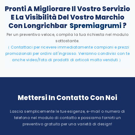
Pronti A Migliorare Il Vostro Servizio
E La Visibilità Del Vostro Marchio
Con Longrichbar
Spremiagrumi
?
Per un preventivo veloce, compila la tua richiesta nel modulo
sottostante.
（
Contattaci per ricevere immediatamente campioni e prezzi
promozionali per ordini all'ingrosso. Verranno condivisi con te
anche video/foto di prodotti di articoli molto venduti
）
Mettersi In Contatto Con Noi
Lascia semplicemente le tue esigenze, e-mail o numero di
telefono nel modulo di contatto e possiamo fornirti un
preventivo gratuito per una varietà di design!