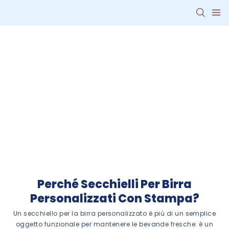
Secchielli per birra
personalizzati con il
tuo logo
Distinguiti con secchielli per
birra stampati personalizzati
che promuovono il tuo marchio
mantenendo le bevande fredde
Perché Secchielli Per Birra
Personalizzati Con Stampa?
Un secchiello per la birra personalizzato è più di un semplice
oggetto funzionale per mantenere le bevande fresche: è un