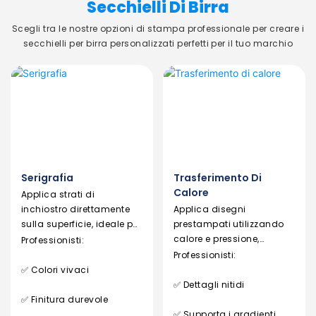
Secchielli Di Birra
Scegli tra le nostre opzioni di stampa professionale per creare i
secchielli per birra personalizzati perfetti per il tuo marchio
Serigrafia
Trasferimento Di
Calore
Applica strati di
inchiostro direttamente
Applica disegni
sulla superficie, ideale per
prestampati utilizzando
loghi semplici e audaci
calore e pressione,
Professionisti:
perfetto per loghi
Professionisti:
dettagliati
✅ Colori vivaci
✅ Dettagli nitidi
✅ Finitura durevole
✅ Supporta i gradienti