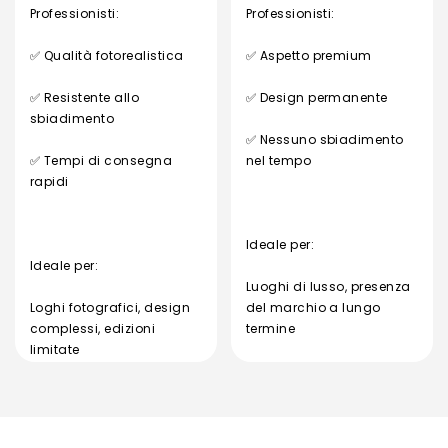
direttamente l'inchiostro,
tattile
Professionisti:
Professionisti:
consentendo immagini a
colori
✅ Qualità fotorealistica
✅ Aspetto premium
✅ Resistente allo
✅ Design permanente
sbiadimento
✅ Nessuno sbiadimento
✅ Tempi di consegna
nel tempo
rapidi
Ideale per:
Ideale per:
Luoghi di lusso, presenza
Loghi fotografici, design
del marchio a lungo
complessi, edizioni
termine
limitate