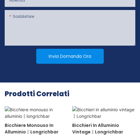
Azienda
Soddisfare
Invia Domanda Ora
Prodotti Correlati
Bicchiere Monouso In
Bicchieri In Alluminio
Alluminio丨longrichbar
Vintage丨Longrichbar