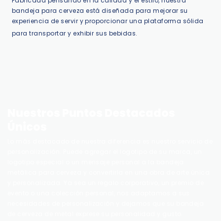
Fabricada pensando en la calidad y el estilo, nuestra
bandeja para cerveza está diseñada para mejorar su
experiencia de servir y proporcionar una plataforma sólida
para transportar y exhibir sus bebidas.
Nuestros Puntos Destacados
Únicos
Lo más destacado de nuestra diferencia es nuestro servicio de
personalización. Puede agregar el logotipo de su marca, un
logotipo especial o un mensaje personal a la bandeja
metálica para cerveza y convertirla en una obra de arte única
y personalizada. Ya sea un regalo corporativo, un premio de
evento o una colección personal, nos adaptamos a sus
necesidades de personalización y dejamos que su bandeja
de cerveza de metal exprese su personalidad y gusto.