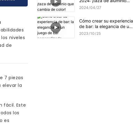
2024: ¡taza de aluminio
que cambia de color!
2024
04
27
Cómo crear su experiencia
a
de bar: la elegancia de un
habilidades
juego de bar
2023
10
25
los niveles
personalizado
ad de
e 7 piezas
 elevar la
 fácil. Este
todos los
o es