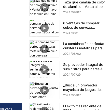
Taza que cambia de color
de aluminio - Venta al por
mayor de fábrica en China
2024
09
07
8 ventajas de comprar
cubos de cerveza
personalizados al por
2024
08
10
mayor
La combinación perfecta:
cubiteras metálicas para
hielo con cerveza
2024
08
02
Su proveedor integral de
suministros para bares &
Productos promocionales
2024
07
29
¿Busca un proveedor
mayorista de juegos de
cocteleras?
2024
05
07
El éxito más reciente de
oductos