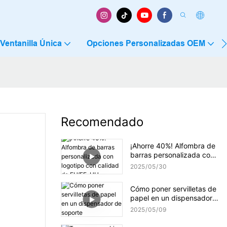
Ventanilla Única
Opciones Personalizadas OEM
Recomendado
¡Ahorre 40%! Alfombra de
barras personalizada con
logotipo con calidad de
2025
05
30
EU/EE. UU.
Cómo poner servilletas de
papel en un dispensador
de soporte
2025
05
09