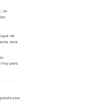
r, un
les.
toque de
esta, este
su
a hoy para
gratuita para