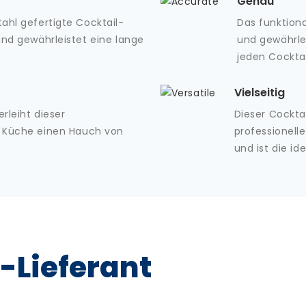
Genau
ahl gefertigte Cocktail-
Das funktion
und gewährleistet eine lange
und gewährlei
jeden Cocktai
Vielseitig
rleiht dieser
Dieser Cockta
 Küche einen Hauch von
professionell
und ist die id
-Lieferant
y