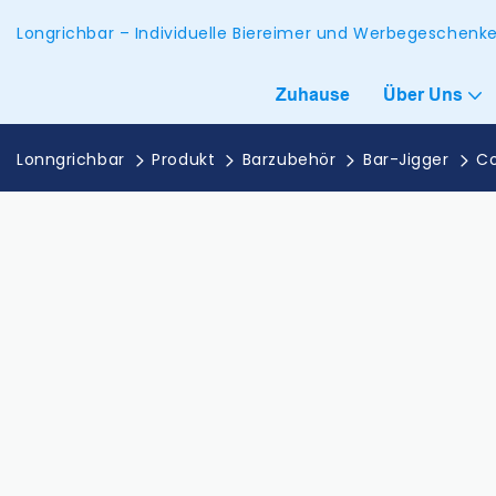
Longrichbar – Individuelle Biereimer und Werbegeschen
Zuhause
Über Uns
Lonngrichbar
Produkt
Barzubehör
Bar-Jigger
Co