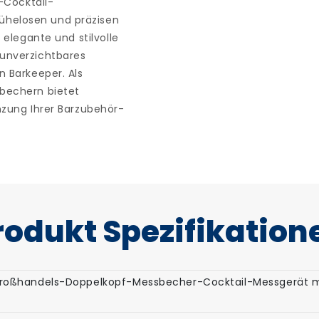
l-Cocktail-
ühelosen und präzisen
 elegante und stilvolle
 unverzichtbares
n Barkeeper. Als
sbechern bietet
nzung Ihrer Barzubehör-
rodukt
Spezifikation
oßhandels-Doppelkopf-Messbecher-Cocktail-Messgerät mit