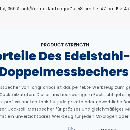
tel, 360 Stück/Karton; Kartongröße: 58 cm L × 47 cm B × 47
PRODUCT STRENGTH
rteile Des Edelstahl
Doppelmessbecher
essbecher von longrichbar ist das perfekte Werkzeug zum
Cocktailzutaten. Dieser aus hochwertigem Edelstahl gefer
, professionellen Look für jede private oder gewerbliche B
eser Cocktail-Messbecher für präzises und gleichmäßiges Mis
mit ein unverzichtbares Werkzeug für jeden Mixologen oder