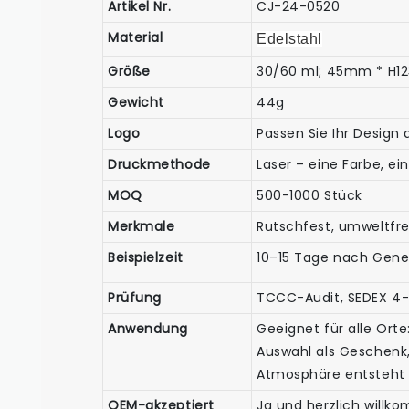
Artikel Nr.
CJ-24-0520
Material
Edelstahl
Größe
30/60 ml; 45mm * H
Gewicht
44g
Logo
Passen Sie Ihr Design 
Druckmethode
Laser – eine Farbe, ei
MOQ
500-1000 Stück
Merkmale
Rutschfest, umweltfr
Beispielzeit
10–15 Tage nach Geneh
Prüfung
TCCC-Audit, SEDEX 4-S
Anwendung
Geeignet für alle Orte
Auswahl als Geschenk,
Atmosphäre entsteht E
OEM-akzeptiert
Ja und herzlich will