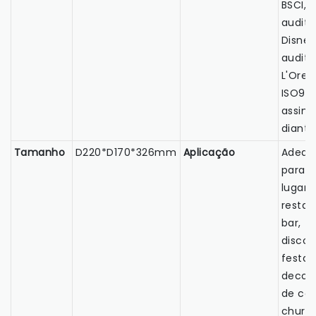
BSCI,
audito
Disney
audito
L'Oreal
ISO900
assim 
diante
Tamanho
D220*D170*326mm
Aplicação
Adequ
para t
lugare
restau
bar,
discot
festa,
decor
de cas
churra