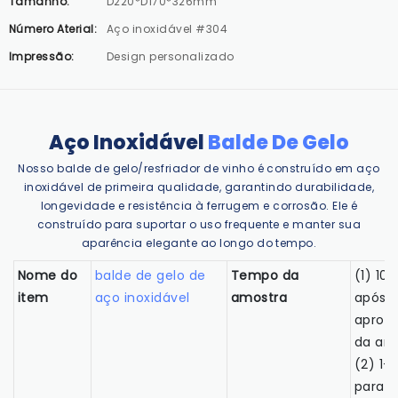
Tamanho:
D220*D170*326mm
Número Aterial:
Aço inoxidável #304
Impressão:
Design personalizado
Aço Inoxidável
Balde De Gelo
Nosso balde de gelo/resfriador de vinho é construído em aço
inoxidável de primeira qualidade, garantindo durabilidade,
longevidade e resistência à ferrugem e corrosão. Ele é
construído para suportar o uso frequente e manter sua
aparência elegante ao longo do tempo.
Nome do
balde de gelo de
Tempo da
(1) 10-
item
aço inoxidável
amostra
após 
aprov
da ar
(2) 1-2
para n