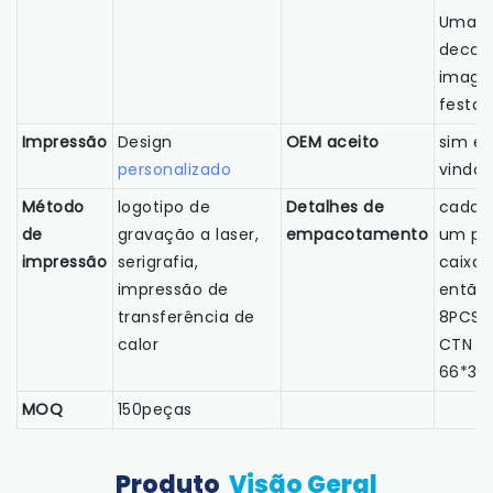
Uma m
decor
image
festa 
Impressão
Design
OEM aceito
sim e
personalizado
vindo
Método
logotipo de
Detalhes de
cada 
de
gravação a laser,
empacotamento
um po
impressão
serigrafia,
caixa 
impressão de
então
transferência de
8PCS
calor
CTN SI
66*3
MOQ
150peças
Produto
Visão Geral