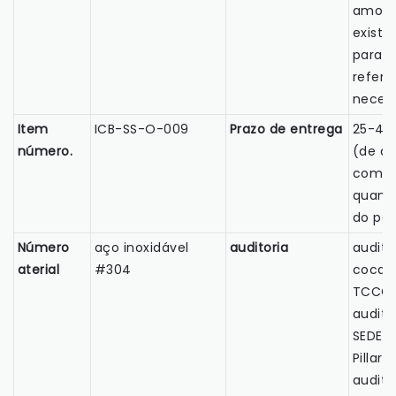
amost
existe
para
referê
necess
Item
ICB-SS-O-009
Prazo de entrega
25-40 
número.
(de a
com a
quant
do pe
Número
aço inoxidável
auditoria
audito
aterial
#304
cocac
TCCC,
audito
SEDEX
Pillar,
audito