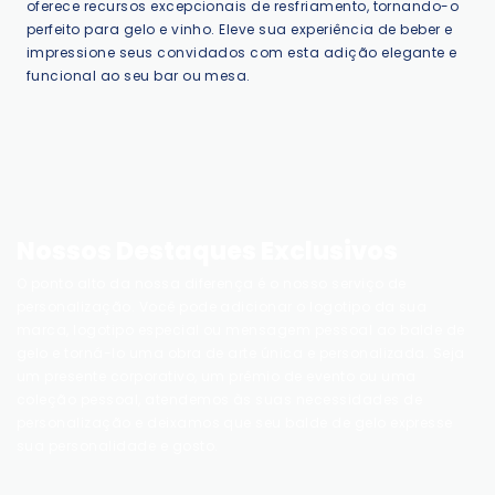
oferece recursos excepcionais de resfriamento, tornando-o
perfeito para gelo e vinho. Eleve sua experiência de beber e
impressione seus convidados com esta adição elegante e
funcional ao seu bar ou mesa.
Nossos Destaques Exclusivos
O ponto alto da nossa diferença é o nosso serviço de
personalização. Você pode adicionar o logotipo da sua
marca, logotipo especial ou mensagem pessoal ao balde de
gelo e torná-lo uma obra de arte única e personalizada. Seja
um presente corporativo, um prêmio de evento ou uma
coleção pessoal, atendemos às suas necessidades de
personalização e deixamos que seu balde de gelo expresse
sua personalidade e gosto.