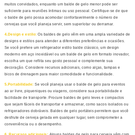
muitos convidados, enquanto um balde de gelo menor pode ser
suficiente para reuniões íntimas ou uso pessoal. Certifique-se de que
o balde de gelo possa acomodar confortavelmente o número de
cervejas que você planeja servir, sem superlotar ou derramar.
4.Design e estilo:
Os baldes de gelo vêm em uma ampla variedade de
designs e estilos para atender a diferentes preferências e ocasiões.
Se você prefere um refrigerador estilo balde clássico, um design
moderno em aço inoxidável ou um balde de gelo em formato inovador,
escolha um que reflita seu gosto pessoal e complemente sua
decoração. Considere recursos adicionais, como alças, tampas e
bicos de drenagem para maior comodidade e funcionalidade.
5.Portabilidade:
Se você planeja usar o balde de gelo para eventos
ao ar livre, piqueniques ou viagens, considere sua portabilidade e
facilidade de transporte. Procure baldes de gelo leves e compactos
que sejam fáceis de transportar e armazenar, como sacos isolados ou
refrigeradores dobráveis. Baldes de gelo portáteis permitem que você
desfrute de cerveja gelada em qualquer lugar, sem comprometer a
conveniência ou o desempenho.
6. Recursos adicionais:
Alguns baldes de gelo para cerveja vêm com