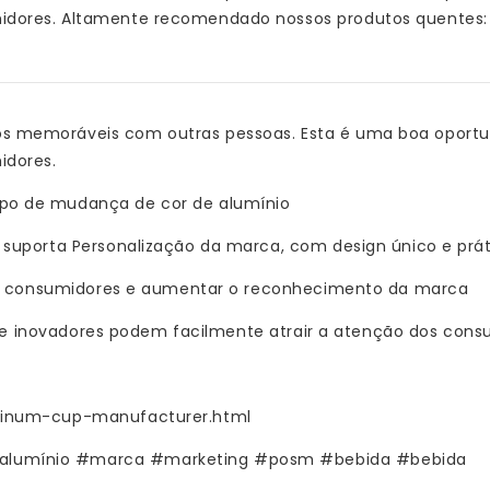
idores. Altamente recomendado nossos produtos quentes:
 memoráveis ​​com outras pessoas. Esta é uma boa oport
idores.
po de mudança de cor de alumínio
suporta Personalização da marca, com design único e prát
dos consumidores e aumentar o reconhecimento da marca
os e inovadores podem facilmente atrair a atenção dos cons
minum-cup-manufacturer.html
alumínio #marca #marketing #posm #bebida #bebida