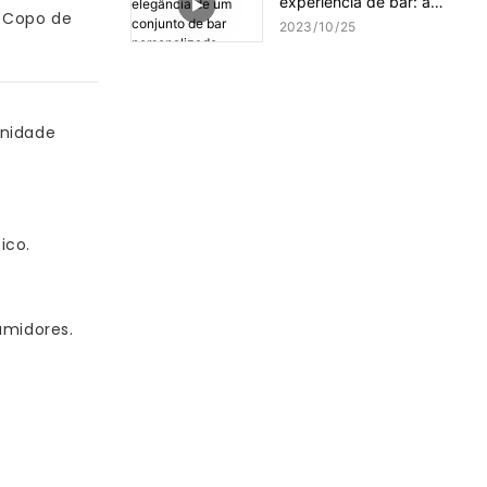
experiência de bar: a
 Copo de
elegância de um conjunto
2023
10
25
de bar personalizado
unidade
ico.
umidores.