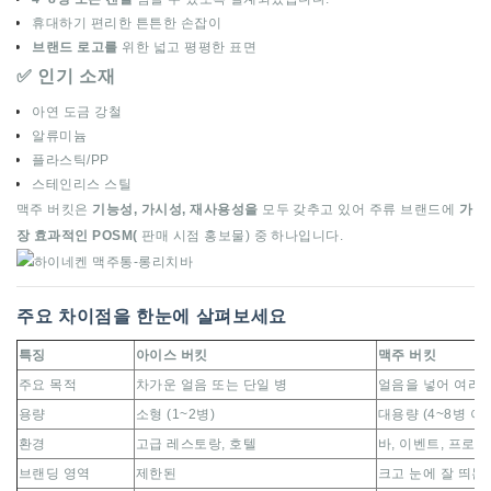
휴대하기 편리한 튼튼한 손잡이
브랜드 로고를
위한 넓고 평평한 표면
✅ 인기 소재
아연 도금 강철
알류미늄
플라스틱/PP
스테인리스 스틸
맥주 버킷은
기능성, 가시성, 재사용성을
모두 갖추고 있어 주류 브랜드에
가
장 효과적인 POSM(
판매 시점 홍보물) 중 하나입니다.
주요 차이점을 한눈에 살펴보세요
특징
아이스 버킷
맥주 버킷
주요 목적
차가운 얼음 또는 단일 병
얼음을 넣어 여러 
용량
소형 (1~2병)
대용량 (4~8병 이
환경
고급 레스토랑, 호텔
바, 이벤트, 프로
브랜딩 영역
제한된
크고 눈에 잘 띄는