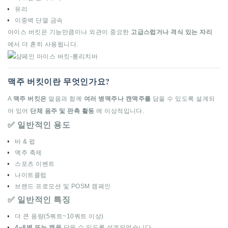
유리
이중벽 단열 금속
아이스 버킷은 기능만큼이나 외관이 중요한
고급스럽거나 격식 있는 자리
에서 더 흔히 사용됩니다.
맥주 버킷이란 무엇인가요?
A
맥주 버킷은
얼음과 함께
여러 병맥주나 캔맥주를
담을 수 있도록 설계되
어 있어
단체 음주 및 판촉 활동
에 이상적입니다.
✅ 일반적인 용도
바 & 펍
맥주 축제
스포츠 이벤트
나이트클럽
브랜드 프로모션 및 POSM 캠페인
✅ 일반적인 특징
더 큰 용량(5쿼트~10쿼트 이상)
4~8병 또는 캔을
담을 수 있도록 설계되었습니다.